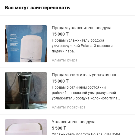
Вас могут заинтересовать
Продам увлажнитель воздуха
15 000 ₸
Продам увлажнитель воздуха
ультразвуковой Polaris. 3 скорости
подачи пара.
Алматы, вчера
Продам очиститель увлажняющий воздуханапольный ультразвуковой увлажнитель
15 000 ₸
Продам в отличном состоянии
рабочий напольный ультразвуковой
увлажнитель воздуха колонного типа
модель Tissonni MNS-9 с вертикальной
Алматы, позавчера
загрузкой и большой емкостью
резервуара. Самовывоз. 9 литров
воды....
Увлажнитель воздуха
5 500 ₸
Увлажнитель воздуха Polaris PUH 3504