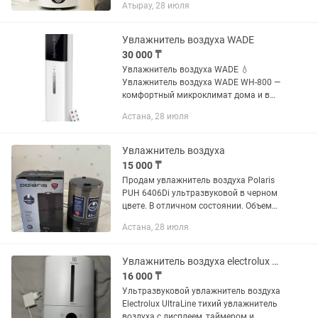
Атырау, 28 июля
влажность в помещении. Подходит для
дома, спальни или детской комнаты. •...
Увлажнитель воздуха WADE
30 000 ₸
Увлажнитель воздуха WADE 💧
Увлажнитель воздуха WADE WH-800 —
комфортный микроклимат дома и в
офисе Современный ультразвуковой
Астана, 28 июля
увлажнитель WADE WH-800 помогает
поддерживать оптимальную
влажность...
Увлажнитель воздуха
15 000 ₸
Продам увлажнитель воздуха Polaris
PUH 6406Di ультразвуковой в черном
цвете. В отличном состоянии. Объем
4,5 л. Ионизация. 3 скорости подачи
Астана, 28 июля
пара. Таймер до 8 часов
Увлажнитель воздуха electrolux Ultraline
16 000 ₸
Ультразвуковой увлажнитель воздуха
Electrolux UltraLine тихий увлажнитель
воздуха с дисплеем, таймером и