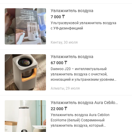
место. Здоровый воздух....
Увлажнитель воздуха
7 000 ₸
Ультразвуковой увлажнитель воздуха
с УФ-дезинфекцией
Кентау, 30 июля
Увлажнитель воздуха
67 000 ₸
Daewoo J20 – интеллектуальный
увлажнитель воздуха с очисткой,
ионизацией и ультранизким уровнем
Ультразвуковой увлажнитель воздуха
Алматы, 29 июля
Daewoo J20 – это современное
устройство с функцией очистки,...
Увлажнитель воздуха Aura Cebilon EcoHome белый
22 000 ₸
Увлажнитель воздуха Aura Cebilon
EcoHome (белый) Современный
увлажнитель воздуха, который
помогает поддерживать комфортную