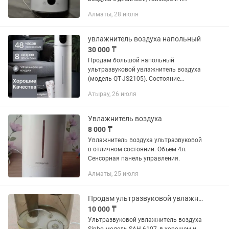
подсветкой Комплект: увлажнитель
Алматы, 28 июля
воздуха, оригинальный адаптер
питания Состояние: б/у, в...
увлажнитель воздуха напольный
30 000 ₸
Продам большой напольный
ультразвуковой увлажнитель воздуха
(модель QT-JS2105). Состояние
идеальное, как новый. Пользовались
Атырау, 26 июля
совсем мало и очень бережно, никаких
следов использования, царапин или...
Увлажнитель воздуха
8 000 ₸
Увлажнитель воздуха ультразвуковой
в отличном состоянии. Объем 4л.
Сенсорная панель управления.
Алматы, 25 июля
Продам ультразвуковой увлажнитель воздуха Sinbo
10 000 ₸
Ультразвуковой увлажнитель воздуха