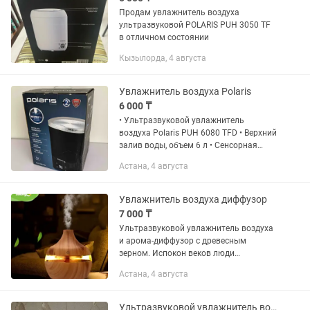
Продам увлажнитель воздуха
ультразвуковой POLARIS PUH 3050 TF
в отличном состоянии
Кызылорда, 4 августа
Увлажнитель воздуха Polaris
6 000 ₸
• Ультразвуковой увлажнитель
воздуха Polaris PUH 6080 TFD • Верхний
залив воды, объем 6 л • Сенсорная
панель управления • Таймер, ночной
Астана, 4 августа
режим В хорошем рабочем состоянии
Увлажнитель воздуха диффузор
7 000 ₸
Ультразвуковой увлажнитель воздуха
и арома-диффузор с древесным
зерном. Испокон веков люди
использовали эфирные масла для
Астана, 4 августа
самых разных целей - как
ароматизации помещений, так и для
лечения болезней....
Ультразвуковой увлажнитель воздуха AIR-O-SWISS