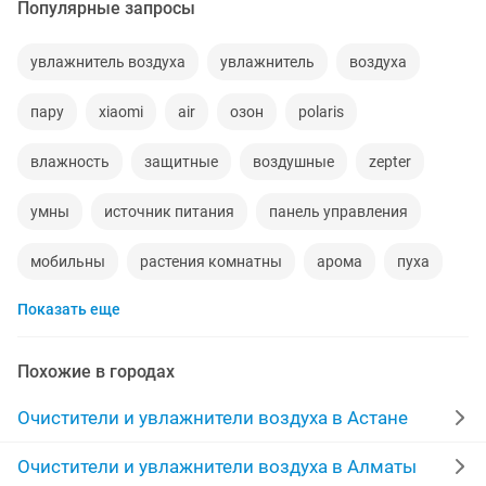
Популярные запросы
увлажнитель воздуха
увлажнитель
воздуха
пару
xiaomi
air
озон
polaris
влажность
защитные
воздушные
zepter
умны
источник питания
панель управления
мобильны
растения комнатны
арома
пуха
Показать еще
коробка часов
споры
горя
водов
40 кг
серебряная
220v
озонатор воды
xiaomi 6
Похожие в городах
портативный
цептер
термометр
Очистители и увлажнители воздуха в Астане
фильтр сменный
xiaomi 5
черные часы
часа
Очистители и увлажнители воздуха в Алматы