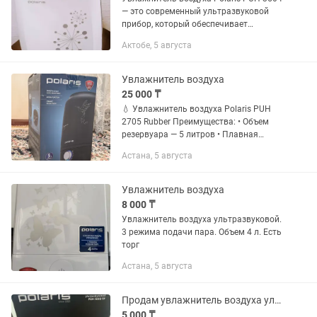
— это современный ультразвуковой
прибор, который обеспечивает
оптимальный уровень влажности в
Актобе, 5 августа
вашем помещении. С мощностью 30 Вт
и объемом резервуара для воды в 4...
Увлажнитель воздуха
25 000 ₸
💧 Увлажнитель воздуха Polaris PUH
2705 Rubber Преимущества: • Объем
резервуара — 5 литров • Плавная
регулировка интенсивности пара •
Астана, 5 августа
Функция ароматизации •
Керамический фильтр для очистки
воды •...
Увлажнитель воздуха
8 000 ₸
Увлажнитель воздуха ультразвуковой.
3 режима подачи пара. Объем 4 л. Есть
торг
Астана, 5 августа
Продам увлажнитель воздуха ультразвуковой POLARIS PUH 3050 TF
5 000 ₸