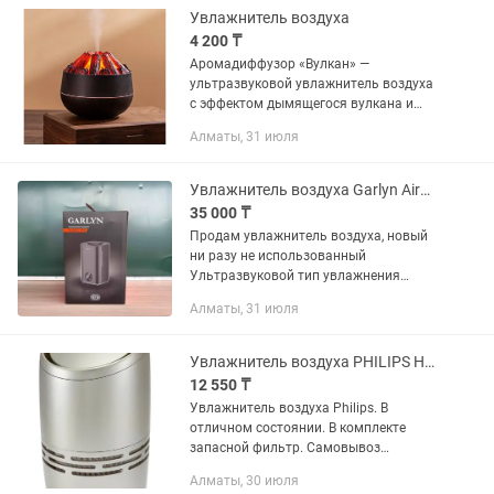
Увлажнитель воздуха
4 200 ₸
Аромадиффузор «Вулкан» —
ультразвуковой увлажнитель воздуха
с эффектом дымящегося вулкана и
LED-подсветкой «лава». Тихо
Алматы, 31 июля
распыляет аромат, создает уютную
атмосферу и подходит для эфирных
масел....
Увлажнитель воздуха Garlyn AirMist V10
35 000 ₸
Продам увлажнитель воздуха, новый
ни разу не использованный
Ультразвуковой тип увлажнения
Обслуживаемая площадь помещения
Алматы, 31 июля
до 40 м2 Диапазон регулировки
влажности от 40 до 80% Низкий
уровень шума...
Увлажнитель воздуха PHILIPS HU4707
12 550 ₸
Увлажнитель воздуха Philips. В
отличном состоянии. В комплекте
запасной фильтр. Самовывоз
Алмалинский район. Ул. Макатаева
Алматы, 30 июля
131к3. Отправка по городу, и в любое