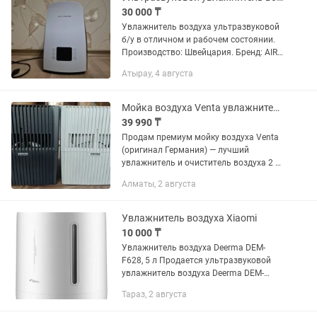
30 000 ₸
Увлажнитель воздуха ультразвуковой
б/у в отличном и рабочем состоянии.
Производство: Швейцария. Бренд: AIR-
O-SWISS. Модель: U600/U650 Качество
Атырау, 4 августа
отличное. Покупала за 98 000 тенге.
Инструкция на...
Мойка воздуха Venta увлажнитель очиститель Германия
39 990 ₸
Продам премиум мойку воздуха Venta
(оригинал Германия) — лучший
увлажнитель и очиститель воздуха 2 в
1 без сменных фильтров и
Алматы, 2 августа
расходников! Не нужно каждый раз
покупать и менять фильтры.
Полностью...
Увлажнитель воздуха Xiaomi
10 000 ₸
Увлажнитель воздуха Deerma DEM-
F628, 5 л Продается ультразвуковой
увлажнитель воздуха Deerma DEM-
F628 в хорошем рабочем состоянии.
Тараз, 2 августа
Отлично увлажняет воздух, работает
тихо, подходит для дома,...