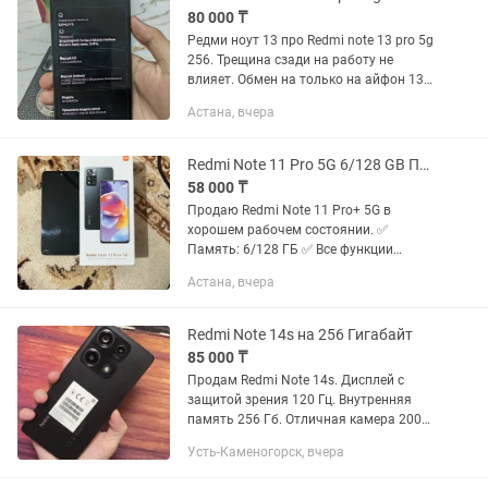
80 000 ₸
Редми ноут 13 про Redmi note 13 pro 5g
256. Трещина сзади на работу не
влияет. Обмен на только на айфон 13
без доплат, на 13 pro max доплата
Астана, вчера
Redmi Note 11 Pro 5G 6/128 GB Полный комплект
58 000 ₸
Продаю Redmi Note 11 Pro+ 5G в
хорошем рабочем состоянии. ✅
Память: 6/128 ГБ ✅ Все функции
работают отлично: связь, Wi-Fi,
Астана, вчера
камеры, динамики, отпечаток, зарядка
— без нареканий. ✅ В комплекте...
Redmi Note 14s на 256 Гигабайт
85 000 ₸
Продам Redmi Note 14s. Дисплей с
защитой зрения 120 Гц. Внутренняя
память 256 Гб. Отличная камера 200
Мп. Ёмкость аккумулятора 5000 мАч.
Усть-Каменогорск, вчера