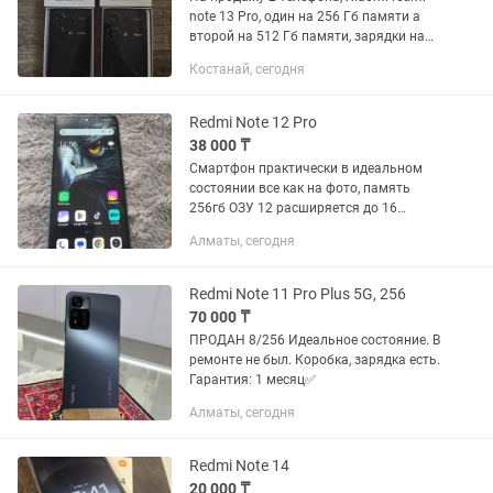
note 13 Pro, один на 256 Гб памяти а
второй на 512 Гб памяти, зарядки на
67 вот, документы с коробкой, 85 000
Костанай, сегодня
тенге каждый телефон
Redmi Note 12 Pro
38 000 ₸
Смартфон практически в идеальном
состоянии все как на фото, память
256гб ОЗУ 12 расширяется до 16
смартфоном бережно пользовались,
Алматы, сегодня
Смартфон мощный и довольно
шустрый тянет все игры и
приложения....
Redmi Note 11 Pro Plus 5G, 256
70 000 ₸
ПРОДАН 8/256 Идеальное состояние. В
ремонте не был. Коробка, зарядка есть.
Гарантия: 1 месяц✅
Алматы, сегодня
Redmi Note 14
20 000 ₸