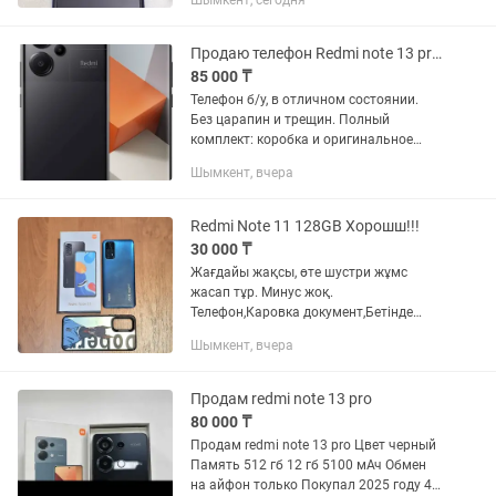
Шымкент, сегодня
Продаю телефон Redmi note 13 pro plus 5G
85 000 ₸
Телефон б/у, в отличном состоянии.
Без царапин и трещин. Полный
комплект: коробка и оригинальное
зарядное устройство 120W. Гарантия
Шымкент, вчера
действует до 19.07.2027. • Основные
характеристики: • Экран: 6.67"...
Redmi Note 11 128GB Хорошш!!!
30 000 ₸
Жағдайы жақсы, өте шустри жұмс
жасап тұр. Минус жоқ.
Телефон,Каровка документ,Бетінде
зашитни стеклосы да бар,Чехол,бар.
Шымкент, вчера
Номерде Batsabym бар ағайын если
званокты алмай жатсам.
Продам redmi note 13 pro
80 000 ₸
Продам redmi note 13 pro Цвет черный
Память 512 гб 12 гб 5100 мАч Обмен
на айфон только Покупал 2025 году 4