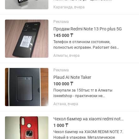
(черный) • Комплектация: Телефон,
Караганда, вчера
чехол, коробка, зарядка • Цена: 110000
Звоните, пишите на обмен только на
redmi note 15 pro с...
Реклама
Продам Redmi Note 13 Pro plus 5G
145 000 ₸
Телефон в отличном состоянии,
полностью исправен. Работает без
нареканий, не зависает, все функции
Алматы, вчера
исправны. Отлично подойдет как для
повседневного использования, так и
для игр. Характеристики: -...
Реклама
Plaud AI Note Taker
100 000 ₸
Покупали за 150тыс тг в Алматы
isweetshop - практически не
пользовалась. Чек добавила среди
Астана, вчера
фото — Умный AI-диктофон для встреч,
звонков, лекций и интервью —
Автоматически записывает,
Чехол бампер на xiaomi redmi note 7. Новый в упаковке
расшифровывает...
1 000 ₸
Чехол бампер на XIAOMI REDMI NOTE 7.
Новый в упаковке. Металлическое