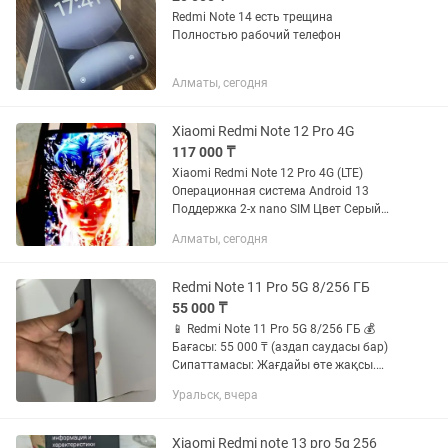
Redmi Note 14 есть трещина
Полностью рабочий телефон
Алматы, сегодня
Xiaomi Redmi Note 12 Pro 4G
117 000 ₸
Xiaomi Redmi Note 12 Pro 4G (LTE)
Операционная система Android 13
Поддержка 2-х nano SIM Цвет Серый
Экрана AMOLED, 6.67 120 Гц, HDR Dolby
Алматы, сегодня
Vision Процессор 8-ядерный Qualcomm
Snapdragon Частота...
Redmi Note 11 Pro 5G 8/256 ГБ
55 000 ₸
📱 Redmi Note 11 Pro 5G 8/256 ГБ 💰
Бағасы: 55 000 ₸ (аздап саудасы бар)
Сипаттамасы: Жағдайы өте жақсы.
Жады: 8 ГБ RAM + 256 ГБ ROM.
Уральск, вчера
Процессор: MediaTek Dimensity 920
(5G). Барлық функциясы...
Xiaomi Redmi note 13 pro 5g 256