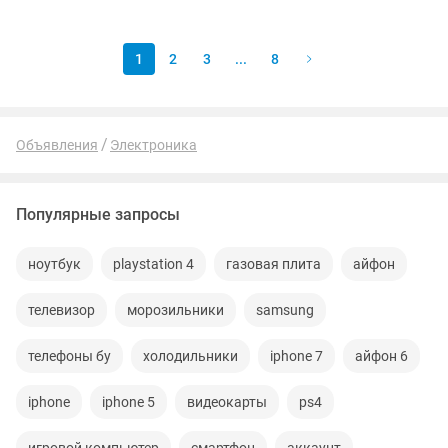
работает без каких либо нареканий,...
1
2
3
...
8
Объявления
Электроника
Популярные запросы
ноутбук
playstation 4
газовая плита
айфон
телевизор
морозильники
samsung
телефоны бу
холодильники
iphone 7
айфон 6
iphone
iphone 5
видеокарты
ps4