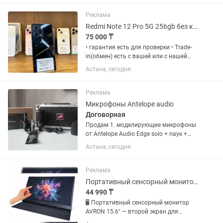
Реклама
Redmi Note 12 Pro 5G 256gb без коробки Рассрочка 0 0 12
75 000 ₸
• гарантия есть для проверки • Trade-
in(обмен) есть с вашей или с нашей
доплатой Наш адрес: Г.Астана Ул
Астана, сегодня
Жанкент 96 Брайт Маркет для точной
информации напишите на График
работы с 10:00 до 00;00...
Реклама
Микрофоны Antelope audio
Договорная
Продам 1. моделирующие микрофоны
от Antelope Audio Edge solo + паук +
ветрозащита Edge note +держатель
Астана, сегодня
2.Микрофонный активатор TritonAudio
FetHead Phantom. Покупались для
себя, не...
Реклама
Портативный сенсорный монитор AVRON 15.6 второй экран для работы
44 990 ₸
🖥 Портативный сенсорный монитор
AVRON 15.6" — второй экран для
работы, игр и смартфона! Нужен