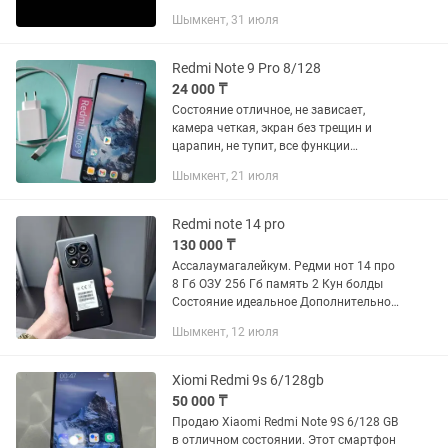
ноября
Шымкент, 31 июля
Redmi Note 9 Pro 8/128
24 000 ₸
Состояние отличное, не зависает,
камера четкая, экран без трещин и
царапин, не тупит, все функции
работают, память 128гб, из минусов
Шымкент, 21 июля
только отсутствует задняя
пластиковая крышка и коробка
Redmi note 14 pro
130 000 ₸
Ассалаумагалейкум. Редми нот 14 про
8 Гб ОЗУ 256 Гб память 2 Кун болды
Состояние идеальное Дополнительно:
чехол стекло жасалды Быстрый
Шымкент, 12 июля
зарядка бар Коробка+гарантия 3 жыл
Xiomi Redmi 9s 6/128gb
50 000 ₸
Продаю Xiaomi Redmi Note 9S 6/128 GB
в отличном состоянии. Этот смартфон