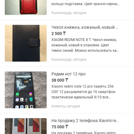
кольцо подставка. Цвет красно-черный
с блеском. Качество отличное, фото не
Кызылорда, сегодня
получилось надо смотреть. Цена 1000
тг. Торг возможен
Чехол книжка, кожаный, новый в упаковке. Xiaomi redmi note 8 T
2 500 ₸
XIAOMI REDMI NOTE 8 T. Чехол книжка,
кожаный, новый в упаковке. Цвет
темно синий. Можно использовать как
кошелек, есть отделения для карт.
Кызылорда, сегодня
Качество отличное. Цена 2500тг. Торг
уместен.
Редми нот 12 про
38 000 ₸
Хiaomi redmi note 12 pro память 256
ОЗУ 12 расширяется до 16 смартфон
практически идеальный 9/10 все
работает без проблем и нареканий,
Алматы, сегодня
смартфон поддерживает все игры и
приложения, смартфоном бережно...
На продажу 2 телефона Xiaomi redmi note 13 pro, 1 на 256 Гб а 2 на 512 гб
75 000 ₸
На продажу 2 телефона, Xiaomi redmi