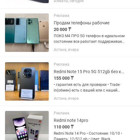
Алматы, сегодня
дополнительный экран, который
можно взять с собой куда угодно?
AVRON 15.6" легко подключается к...
Реклама
Продам телефоны рабочие
20 000 ₸
ПОКО М4 ПРО 5G телефон в идеальном
состоянии все работает поддерживает
90гц и сети 5G В наличии еще есть
Астана, вчера
iPhone 6 64gb 84 АКБ (ориг) 20 тыс
Redmi note 12 128gb 4G 35 тыс все
телефоны без трещины...
Реклама
Redmi Note 15 Pro 5G 512gb без коробки Рассрочка 0 0 12
155 000 ₸
• гарантия есть для проверки • Trade-
in(обмен) есть с вашей или с нашей
доплатой Наш адрес: Г.Астана Ул
Астана, вчера
Жанкент 96 Брайт Маркет для точной
информации напишите на График
работы с 10:00 до 00;00...
Реклама
Redmi note 14pro
110 000 ₸
Redmi Note 14 Pro • Состояние: 10/10 •
Память: 12/512 gb • Цвет: Black