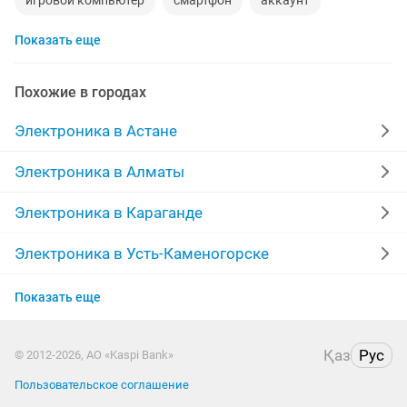
игровой компьютер
смартфон
аккаунт
Показать еще
материнская плата
процессор
playstation
стиральная машина
apple watch
Похожие в городах
беспроводные наушники
наушники
моноблок
Электроника в Астане
обмен
ddr2
xiaomi
gtx
macbook
Электроника в Алматы
компьютер
пылесос
ipad 2
Электроника в Караганде
Электроника в Усть-Каменогорске
Электроника в Костанае
Показать еще
Электроника в Уральске
Қаз
Рус
© 2012-2026, АО «Kaspi Bank»
Электроника в Атырау
Пользовательское соглашение