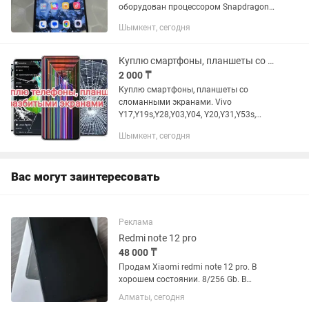
оборудован процессором Snapdragon
720G, дисплеем 6,67 дюйма и батареей
Шымкент, сегодня
на 5020 матч для долгого времени
работы. Камера 48 Мп с...
Куплю смартфоны, планшеты со сломанными экранами
2 000 ₸
Куплю смартфоны, планшеты со
сломанными экранами. Vivo
Y17,Y19s,Y28,Y03,Y04, Y20,Y31,Y53s,
Redmi 9c,9,10,10c,12,12с,13,и 13с,14c,
Шымкент, сегодня
А3,А3х,А5,note 8,9,Oppo A3,
А17,A3x,a52,a53,A54,a72,A60, Samsung...
Вас могут заинтересовать
Реклама
Redmi note 12 pro
48 000 ₸
Продам Xiaomi redmi note 12 pro. В
хорошем состоянии. 8/256 Gb. В
ремонте не был.
Алматы, сегодня