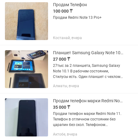
Продам Телефон
100 000 ₸
Продам Redmi Note 13 Pro+
Костанай, вчера
Планшет Samsung Galaxy Note 10.1
27 000 ₸
27тыс за 2 планшета, Samsung Galaxy
Note 10.1 В рабочем состоянии,
Стилусы есть. Один планшет с чехлом.
Самовывоз!
Алматы, вчера
Продам телефон марки Redmi Note 11
35 000 ₸
Продам телефон марки Redmi Note 11.
Телефон в отличном состоянии без
царапин без скол. Телефоном
пользовались аккуратно. Память
Актобе, вчера
телефона 128 гигабайт. Телефон