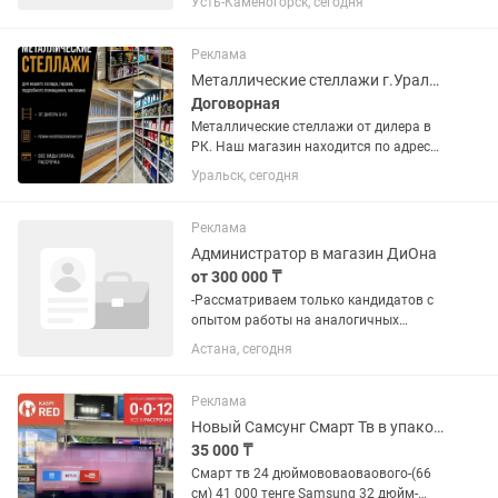
Усть-Каменогорск, сегодня
доход -сменный график с 8.00 до 20.00 -
2/2, с возможностью меняться -скидки
на услуги...
Реклама
Металлические стеллажи г.Уральск
Договорная
Металлические стеллажи от дилера в
РК. Наш магазин находится по адресу:
г.Уральск, ул.Курмангалиева 15/1. Всё
Уральск, сегодня
виды оплаты, рассрочка.
Реклама
Администратор в магазин ДиОна
от 300 000 ₸
-Рассматриваем только кандидатов с
опытом работы на аналогичных
позициях - Скидывайте полное резюме
Астана, сегодня
в ответ на вакансию - Без резюме не
рассматриваем Вакансии по
следующим адресам: Бейбитшилик
Реклама
36,...
Новый Самсунг Смарт Тв в упаковке с интернетом отау тв
35 000 ₸
Смарт тв 24 дюймововаоваового-(66
см) 41 000 тенге Samsung 32 дюйм-