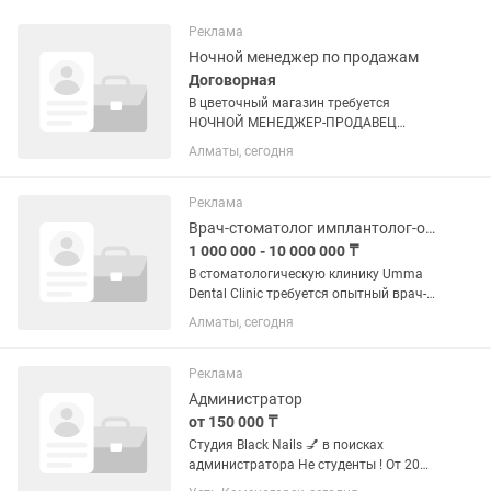
Реклама
Ночной менеджер по продажам
Договорная
В цветочный магазин требуется
НОЧНОЙ МЕНЕДЖЕР-ПРОДАВЕЦ
График: 2/2 Ночная смена: 20:00–08:00
Алматы, сегодня
Заработная плата: 10 000 тг за смену +
процент от продаж. Адрес: ул.
Кудерина, 7 Обязанности: •...
Реклама
Врач-стоматолог имплантолог-ортопед
1 000 000 - 10 000 000 ₸
В стоматологическую клинику Umma
Dental Clinic требуется опытный врач-
стоматолог хирург-ортопед для
Алматы, сегодня
постоянной работы и долгосрочного
сотрудничества. Ищем специалиста,
который умеет самостоятельно...
Реклама
Администратор
от 150 000 ₸
Студия Black Nails 💅 в поисках
администратора Не студенты ! От 20
лет Что мы предлагаем: -Стабильный