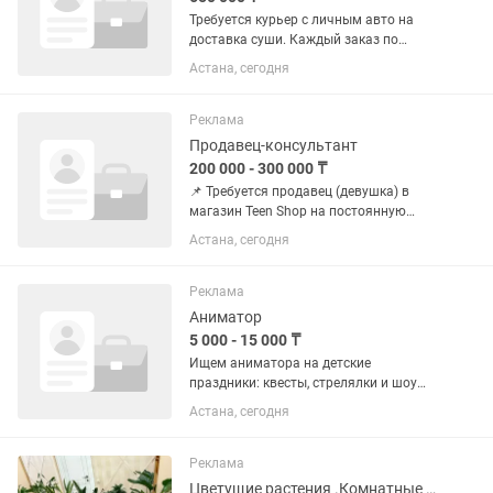
Требуется курьер с личным авто на
доставка суши. Каждый заказ по
1200тг. На дальняк доплата. Адрес на
Астана, сегодня
майлина. Обед ужин есть. Зарплата
ежедневная. Остальное вопросы по
телефону. График 6/1
Реклама
Продавец-консультант
200 000 - 300 000 ₸
📌 Требуется продавец (девушка) в
магазин Teen Shop на постоянную
работу 📆 График работы: с 10:00 до
Астана, сегодня
20:00, график 2,2 💰 Зарплата: выход
5000 +5% от продажи 📋 Требования: –
Возраст от 20 лет –...
Реклама
Аниматор
5 000 - 15 000 ₸
Ищем аниматора на детские
праздники: квесты, стрелялки и шоу
программы Фиксированного графика
Астана, сегодня
нет, выходим на мероприятия по
записи. За одно мероприятие оплата
5000 тг, длительность включая...
Реклама
Цветущие растения .Комнатные растения. Инстаграм есть. Цветы для офиса