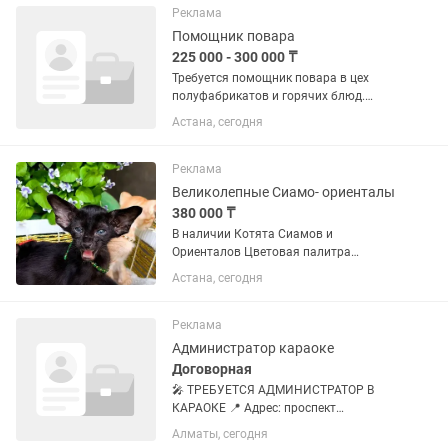
Прямые поставки. Гарантия...
Реклама
Помощник повара
225 000 - 300 000 ₸
Требуется помощник повара в цех
полуфабрикатов и горячих блюд.
(манты, пельмени, вареники и др.) 🔹
Астана, сегодня
Обязанности: —помощь в
приготовлении полуфабрикатов и
горячих блюд и салатов — Чистка и
Реклама
нарезка...
Великолепные Сиамо- ориенталы
380 000 ₸
В наличии Котята Сиамов и
Ориенталов Цветовая палитра
разнообразна Есть светлые , есть
Астана, сегодня
тёмного цвета котята , есть цветные-
ПЁСТРЫЕ А так же однотонные
сплошного чёрного, коричневого,...
Реклама
Администратор караоке
Договорная
🎤 ТРЕБУЕТСЯ АДМИНИСТРАТОР В
КАРАОКЕ 📍 Адрес: проспект
Райымбека, 298А Требования: ✅
Алматы, сегодня
Возраст от 25 лет. ✅ Обязателен опыт