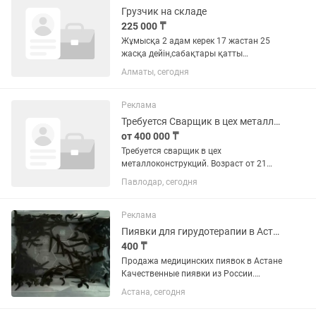
тестирование •...
Грузчик на складе
225 000 ₸
Жұмысқа 2 адам керек 17 жастан 25
жасқа дейін,сабақтары қатты
мазаламаитың , сентябрден киын
Алматы, сегодня
дальшее жұмыс іститін балдар , жұмыс
уақыты 14:00 ден 2:00 ге диің , смены
2/2 график , каждый сменге 15...
Реклама
Требуется Сварщик в цех металлоконструкций
от 400 000 ₸
Требуется сварщик в цех
металлоконструкций. Возраст от 21
года до 35лет. Умение работать на
Павлодар, сегодня
гильотине, вальцах, гибочном станке,
полуавтоматом приветствуется.
Заработная плата от 400 000 тнг.
Реклама
Рабочий...
Пиявки для гирудотерапии в Астане оптом и в розницу свежие
400 ₸
Продажа медицинских пиявок в Астане
Качественные пиявки из России.
Оптом и в розницу. Пиявки подходят
Астана, сегодня
для гирудотерапии. Выращены на
сертифицированной биофабрике.