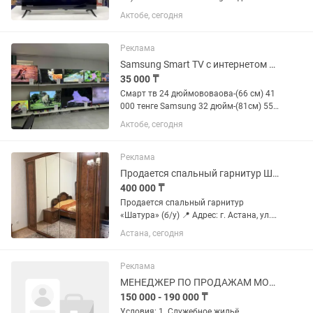
(81см) 55 000 тенге Samsung 40 дюйм-
Актобе, сегодня
(102см) 78 000 тенге Samsung 43
дюйм-(110см) 90 000 тенге LG 43 дюйм-
(110 см) 95 000 тенге LG 50...
Реклама
Samsung Smart TV с интернетом wifi YOUTUBE новый в упаковке Актобе
35 000 ₸
Смарт тв 24 дюймововаова-(66 см) 41
000 тенге Samsung 32 дюйм-(81см) 55
000 тенге Samsung 40 дюйм-(102см) 78
Актобе, сегодня
000 тенге Samsung 43 дюйм-(110см) 90
000 тенге LG 43 дюйм-(110 см) 95 000
тенге LG 50...
Реклама
Продается спальный гарнитур Шатура
400 000 ₸
Продается спальный гарнитур
«Шатура» (б/у) 📍 Адрес: г. Астана, ул.
Иманова, 26 Продается качественный
Астана, сегодня
спальный гарнитур фабрики «Шатура»
в хорошем состоянии. В комплект
входят: двуспальная...
Реклама
МЕНЕДЖЕР ПО ПРОДАЖАМ МОБИЛЬНОЙ ТЕХНИКИ
150 000 - 190 000 ₸
Условия: 1. Служебное жильё