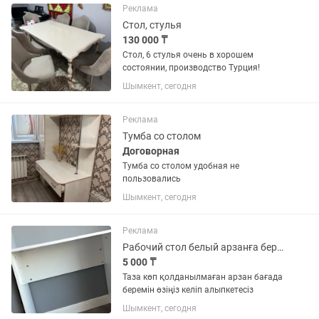
Реклама
Стол, стулья
130 000 ₸
Стол, 6 стулья очень в хорошем
состоянии, производство Турция!
Шымкент, сегодня
Реклама
Тумба со столом
Договорная
Тумба со столом удобная не
пользовались
Шымкент, сегодня
Реклама
Рабочий стол белый арзанға беремін келісіп Срочно!
5 000 ₸
Таза көп қолданылмаған арзан бағада
беремін өзіңіз келіп алыпкетесіз
Шымкент, сегодня