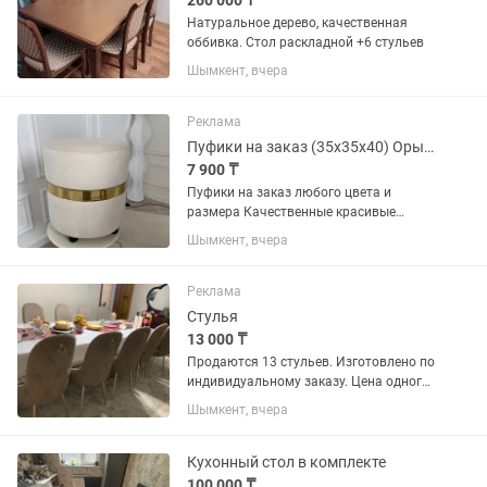
260 000 ₸
Натуральное дерево, качественная
оббивка. Стол раскладной +6 стульев
Шымкент, вчера
Реклама
Пуфики на заказ (35х35х40) Орындық оттоманки
7 900 ₸
Пуфики на заказ любого цвета и
размера Качественные красивые
удобные Для заказа пишите либо
Шымкент, вчера
звоните
Реклама
Стулья
13 000 ₸
Продаются 13 стульев. Изготовлено по
индивидуальному заказу. Цена одного
стулья 13 000 тенге
Шымкент, вчера
Кухонный стол в комплекте
100 000 ₸