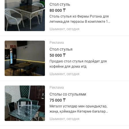
Стол стуль
80 000 ₸
Столь стулья из Фирмы Ротана для
летника,для террасы В комплекте 1
стол 4 стулья
Шымкент, сегодня
Реклама
Стол стулья
50 000 ₸
Продаю стол стулья подойдет для
кофейни для дома итд
Шымкент, сегодня
Реклама
Столы со стульями
75 000 ₸
Металл үстелдер мен орындықтар,
жаңа, қоймадан Көтерме бағалар
Ауылдарға жеткізу мүмкіндігі бар
Шымкент, сегодня