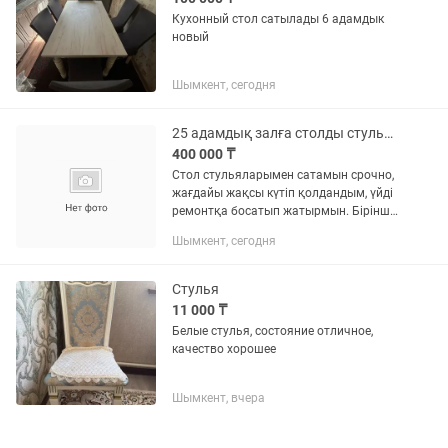
Кухонный стол сатылады 6 адамдык
новый
Шымкент, сегодня
25 адамдық залға столды стульяларымен сатамын! Срочно саудасы бар!
400 000 ₸
Стол стульяларымен сатамын срочно,
жағдайы жақсы күтіп қолдандым, үйді
ремонтқа босатып жатырмын. Бірінші
шыққан мықты шыққан версия, стулья
Шымкент, сегодня
мүлдем новый.
Стулья
11 000 ₸
Белые стулья, состояние отличное,
качество хорошее
Шымкент, вчера