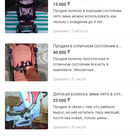
15 000 ₸
Продам коляску в хорошем состоянии
лето зима можно использовать как
люльку с рождения до 4 лет
Шымкент, 5 августа
Продам в отличном состоянии коляску
40 000 ₸
Продам коляску прогулочная в
отличном состоянии все есть в
комплекте . Москитная
сетка,дождевик,подстаканник, муфта
Шымкент, 31 июля
для ног и сумка для переноски коляски
. Можно брать в путешествие и не
только....
Детская коляска зима-лето в отличном состоянии с полной комплектацией
25 000 ₸
Продаю в связи с тем, что ребенок
вырос, на ней катались пару месяцев,
почти как новая, только шины
накачать насосом. Сумка для мамы в
Шымкент, 30 июля
подарок, приобретали отдельно. Все
вместе за 25.000. Уступка...