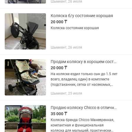
Шымкент, 26 июля
Коляска б/у состояние хорошая
20 000 ₸
Коляска состояние хорошая
Шымкент, 26 июля
Продам коляску в хорошем состоянии
20 000 ₸
На коляске ездил только сын до 1.5 лет
всего, владелец один) в комплекте
(подстаканник, сетка от насекомых,
чехол для ножек малыша) колеса
Шымкент, 25 июля
целые, нигде ничего не ломалось ,
ручка откидывается назад...
Продаю коляску Chicco в отличном состоянии
35 000 ₸
Коляска бренда Chicco Маневренная,
компактная и функциональная
коляска для малышей, практически