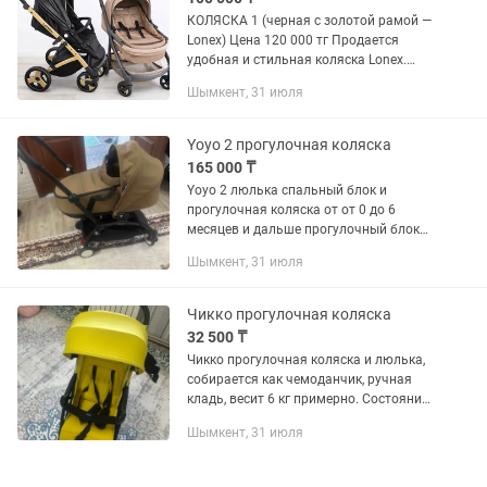
КОЛЯСКА 1 (черная с золотой рамой —
Lonex) Цена 120 000 тг Продается
удобная и стильная коляска Lonex.
Покупали новой за 300 000 тг,
Шымкент, 31 июля
пользовались аккуратно. Очень
практичная и комфортная для...
Yoyo 2 прогулочная коляска
165 000 ₸
Yoyo 2 люлька спальный блок и
прогулочная коляска от от 0 до 6
месяцев и дальше прогулочный блок
до 4 лет. аква цвет. Ручная кладь.
Шымкент, 31 июля
Весит 5,5 кг. Состояние идеальное.
Французский бренд. В магазине...
Чикко прогулочная коляска
32 500 ₸
Чикко прогулочная коляска и люлька,
собирается как чемоданчик, ручная
кладь, весит 6 кг примерно. Состояние
отличное. Чистая, без дефектов, без
Шымкент, 31 июля
пятен, мытая без запаха опрятная
коляска. Колеса в...