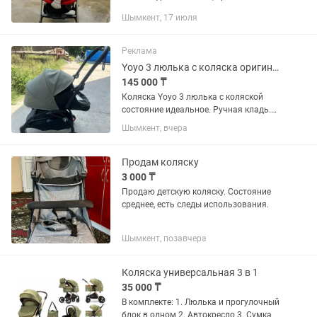
новая. Насыщенный красный цвет с
Шымкент, 17 июля
вместительной корзиной и сумкой.
Съёмный верх на липучках. Легко...
Реклама
Yoyo 3 люлька с коляска оригинал
145 000 ₸
Коляска Yoyo 3 люлька с коляской
состояние идеальное. Ручная кладь.
Ручная кладь собирается как
Шымкент, вчера
чемоданчик. Цвет светло зеленый
ближе к серому цвету. Люлька от 0 до 8
месяцев Коляска собирается даже...
Продам коляску
3 000 ₸
Продаю детскую коляску. Состояние
среднее, есть следы использования.
Шымкент, позавчера
Коляска универсальная 3 в 1
35 000 ₸
В комплекте: 1. Люлька и прогулочный
блок в одном 2. Автокресло 3. Сумка