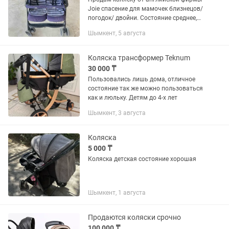
Joie спасение для мамочек близнецов/
погодок/ двойни. Состояние среднее,
нужно постирать, все целое в рабочем
Шымкент, 5 августа
состоянии, снизу большой багажник
вместительный и...
Коляска трансформер Teknum
30 000 ₸
Пользовались лишь дома, отличное
состояние так же можно пользоваться
как и люльку. Детям до 4-х лет
Шымкент, 3 августа
Коляска
5 000 ₸
Коляска детская состояние хорошая
Шымкент, 1 августа
Продаются коляски срочно
100 000 ₸