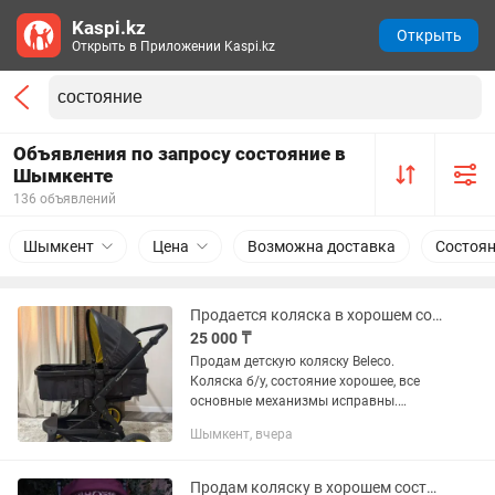
Kaspi.kz
Открыть
Открыть в Приложении Kaspi.kz
Объявления по запросу состояние в
Шымкенте
136 объявлений
Шымкент
Цена
Возможна доставка
Состоя
Продается коляска в хорошем состоянии
25 000 ₸
Продам детскую коляску Beleco.
Коляска б/у, состояние хорошее, все
основные механизмы исправны.
Подходит для использования в любое
Шымкент, вчера
время года. Характеристики: Зимний и
летний комплект. Люлька...
Продам коляску в хорошем состоянии