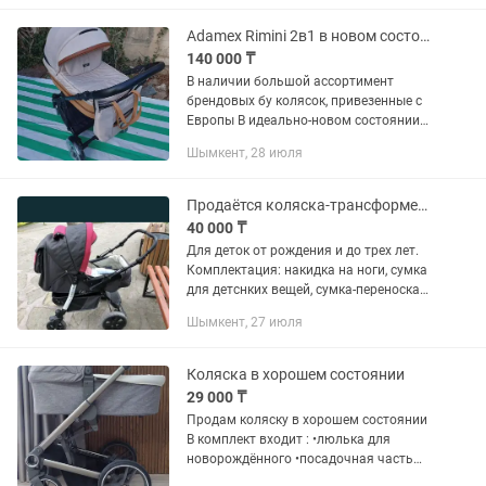
коляски от...
Adamex Rimini 2в1 в новом состоянии Коляска Польша
140 000 ₸
В наличии большой ассортимент
брендовых бу колясок, привезенные с
Европы В идеально-новом состоянии
Качество вип Adamex Rimini - модная
Шымкент, 28 июля
универсальная коляска для тех, кто
ищет абсолютно новую...
Продаётся коляска-трансформер Marimex Sport. Б/у в хорошем состоянии!
40 000 ₸
Для деток от рождения и до трех лет.
Комплектация: накидка на ноги, сумка
для детснких вещей, сумка-переноска
для грудничка, дождевик.
Шымкент, 27 июля
Коляска в хорошем состоянии
29 000 ₸
Продам коляску в хорошем состоянии
В комплект входит : •люлька для
новорождённого •посадочная часть
•зимний чехол