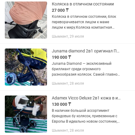
Коляска в отличном состоянии
27 000 ₸
Коляска в отличном состоянии, блок
переворачивается лицом к маме
лицом к миру.Коляска компактная
примерно 6 кг,есть чехол на
Шымкент, 29 июля
ночки,легко складывается и
раскладывается.Длинный капюшон
цвет...
Junama diamond 2в1 оригинал Польша вип качество,в новом состоянии коляска
190 000 ₸
Junama Diamond — эксклюзивный
бриллиант среди огромного
разнообразия колясок. Самой главной
отличительной особенностью этой
Шымкент, 28 июля
коляски является короб люльки,
выполненный в виде ограненного
алмаза,...
Adamex Vicco Deluxe 2в1 кожа в идеально новом состоянии коляска Польша
130 000 ₸
В наличии большой ассортимент
брендовых бу колясок, привезенные с
Европы В идеально новом состоянии,
без царапин и потертостей Коляска 2 в
Шымкент, 28 июля
1 Adamex Vicco Deluxe – новая модель