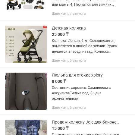
для мамы 4. Перчатки для зимних
прогулок 5. Мягкий матрасик 6. Сетка
Шымкент, 7 августа
7. Дождевик Состояние отличное!
Пользовались всего...
Детская коляска
25 000 ₸
Коляска. Легкая, 6 кг. Складывается,
поместится в любой багажник. Ручка
делается вперед- назад. Коляска
удобная, но ребенок в ней практически
Шымкент, 6 августа
не сидел, состояние хорошее.
Люлька для стокке xplory
8 000 ₸
Состояние хорошее. Самовывоз с
Аксукента(Белые воды) цена
окончательная.
Шымкент, 6 августа
Продам коляску Joie для близнецов/двойни/ погодок
15 000 ₸
Продам коляску от английской фирмы