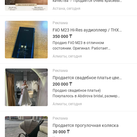
качества ✨ Продаётся очень красивый
и практичный стол-трансформер в
Астана, сегодня
состоянии почти нового —
использовался всего 2 раза. Покупали
для гостей и больших семейных встреч,
Реклама
но...
FiiO M23 Hi-Res аудиоплеер / THX AAA
350 000 ₸
Продаю FiiO M23 в отличном
состоянии. Оригинал. Работает
идеально, без проблем , в ремонте не
Алматы, сегодня
был. Поддержка: Hi-Res Audio Hi-Res
Wireless THX AAA MQA Bluetooth / Wi-Fi
Desktop Mode Очень...
Реклама
Продается свадебное платье цвета айвори
200 000 ₸
Продаю свадебное платье)
Покупалось в Abdirova bridal, размер
42-44 (корсетного плана). Платье после
Алматы, сегодня
химчистки, не было в прокате.
Реклама
Продается прогулочная коляска
30 000 ₸