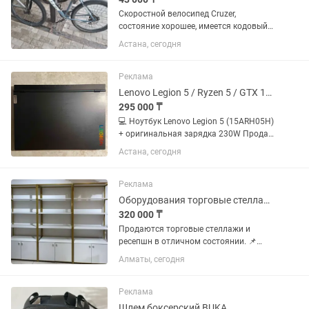
Скоростной велосипед Cruzer,
состояние хорошее, имеется кодовый
замок. Возможен обмен на обычные
Астана, сегодня
велосипеды типа урал, стелс
Реклама
Lenovo Legion 5 / Ryzen 5 / GTX 1660 Ti / 16GB RAM / SSD HDD
295 000 ₸
💻 Ноутбук Lenovo Legion 5 (15ARH05H)
+ оригинальная зарядка 230W Продаю
мощный игровой ноутбук Lenovo Legion
Астана, сегодня
5 в отличном состоянии.
Использовался только для учебы,
бережное обращение. 🔹...
Реклама
Оборудования торговые стеллажи и ресепшн
320 000 ₸
Продаются торговые стеллажи и
ресепшн в отличном состоянии. 📌
Стеллаж №1 4 шт Высота: 2 м• Ширина:
Алматы, сегодня
90 см• Глубина: 35 см 📌 Стеллаж №2
(белый)3шт Высота: 1,80 м• Ширина:
1,20 м• Глубина: 21 см 📌...
Реклама
Шлем боксерский BUKA