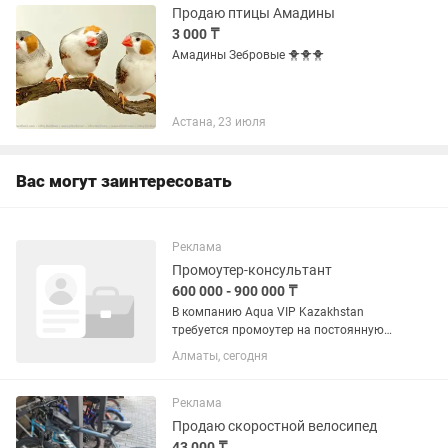
Продаю птицы Амадины
3 000 ₸
Амадины Зебровые 🐥🐥🐥
Астана, 23 июля
Вас могут заинтересовать
Реклама
Промоутер-консультант
600 000 - 900 000 ₸
В компанию Aqua VIP Kazakhstan
требуется промоутер на постоянную
работу.Мы занимаемся продажей быт
Алматы, сегодня
тех для уюта и комфорта .Обязанность
промоутера обходить дома и
попросить запустить специалистов...
Реклама
Продаю скоростной велосипед
43 000 ₸