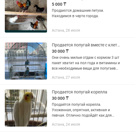
5 000 ₸
Продаются домашние петухи.
Находимся в черте города.
Астана, 28 июля
Продается попугай вместе с клеткой.
30 000 ₸
Они очень милые отдам с кормом 3 шт
пакет хватит на пол года и витамины и
все необходимые вещи для попугаев
им месяц хороший шанс приучить к
Астана, 27 июля
себе
Продается попугай корелла
30 000 ₸
Продаётся попугай корелла.
Ухоженная, опрятная, активная и
певчая. Отлично подойдёт как для
семьи, так и для тех, кто давно мечтал
Астана, 24 июля
о пернатом друге. Вместе с попугаем
отдам всё необходимое: ...