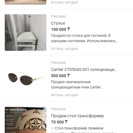
диван и два кресла. Элегантный
Астана, сегодня
резной деревянный каркас, изящные
подлокотники и благородная обивка
делают комплект настоящим...
Реклама
Стулья
100 000 ₸
Продаются стулья для гостиной. В
хорошем состоянии. Использовались
аккуратно, полностью готовы к
Астана, сегодня
дальнейшей эксплуатации. Отлично
подойдут для гостиной, кухни или
обеденной зоны. Причина продажи -...
Реклама
Cartier CT0504S 001 солнцезащитные очки
500 000 ₸
Продаю оригинальные
солнцезащитные очки Cartier
Характеристики: • Бренд: Cartier •
Астана, сегодня
Модель: CT0504S 001 • Пол: Женские •
Производство: Made in France • Размер:
58□16-135 • Категория линз: Category
Реклама
3...
Продам стол-трансформер
70 000 ₸
✨ Стол-трансформер премиум