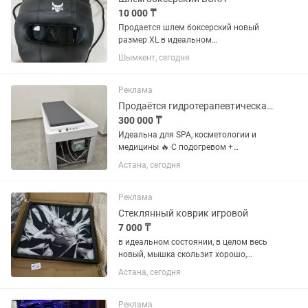
10 000 ₸
Продается шлем боксерский новый
размер XL в идеальном
состоянии.Надежно защищает
Шымкент, сегодня
голову,нос,скулы, и подбородок
Удобная посадка
Реклама
Продаётся гидротерапевтическая кушетка (Европа)
300 000 ₸
Идеальна для SPA, косметологии и
медицины 🔥 С подогревом +
встроенный душевой шланг 🛁
Астана, сегодня
Используется для: •обертываний
(тепловых, грязевых,
антицеллюлитных) •скраб-процедур
Реклама
•промывания после...
Стеклянный коврик игровой
7 000 ₸
в идеальном состоянии, в целом весь
новый, мышка скользит хорошо,
продаю так как больше по душе ткань
Астана, сегодня
чем стекло, размер вроде 45см на 40
не помню большой довольно
Реклама