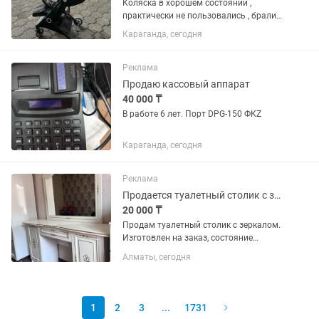
Коляска в хорошем состоянии ,
практически не пользовались , брали
для поездки , но ребенок отказывался
Караганда, сегодня
сидеть в ней
Реклама
Продаю кассовый аппарат
40 000 ₸
В работе 6 лет. Порт DPG-150 ФКZ
Караганда, сегодня
Реклама
Продается туалетный столик с зеркалом
20 000 ₸
Продам туалетный столик с зеркалом.
Изготовлен на заказ, состояние
хорошее. Размеры: 140×40 см, высота с
Алматы, сегодня
зеркалом — 170 см. Два боковых
шкафчика и выдвижной ящик с
механизмом Push-to-Open (без...
1
2
3
...
1731