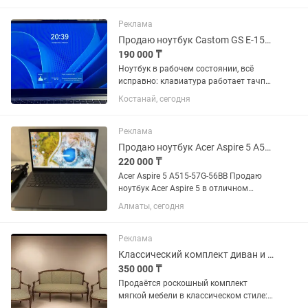
Реклама
Продаю ноутбук Castom GS E-157D
190 000 ₸
Ноутбук в рабочем состоянии, всё
исправно: клавиатура работает тачпад
работает экран без повреждений есть
Костанай, сегодня
подсветка клавиатуры есть сканер
отпечатка пальца Из нюансов: на
зарядном кабеле немного...
Реклама
Продаю ноутбук Acer Aspire 5 A515-57G-56BB
220 000 ₸
Acer Aspire 5 A515-57G-56BB Продаю
ноутбук Acer Aspire 5 в отличном
состоянии. Характеристики:
Алматы, сегодня
Процессор: Intel Core i5-1235U (12-е
поколение) Видеокарта: NVIDIA GeForce
RTX 2050 4 ГБ ...
Реклама
Классический комплект диван и два кресла из натурального дерева
350 000 ₸
Продаётся роскошный комплект
мягкой мебели в классическом стиле: