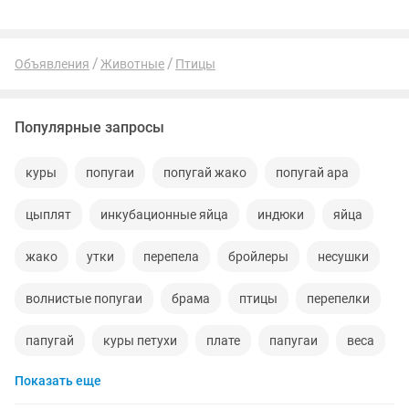
Объявления
Животные
Птицы
Популярные запросы
куры
попугаи
попугай жако
попугай ара
цыплят
инкубационные яйца
индюки
яйца
жако
утки
перепела
бройлеры
несушки
волнистые попугаи
брама
птицы
перепелки
папугай
куры петухи
плате
папугаи
веса
Показать еще
брамы
на выходные
породам
курицы