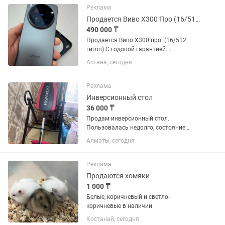
Реклама
Продается Виво Х300 Про (16/512)гигов
490 000 ₸
Продается Виво Х300 про. (16/512
гигов) С годовой гарантией.
Абсолютно новая , не использованная.
Астана, сегодня
Чехол, коробка , зарядка , гарантия все
в комплекте. Вскрыта только коробка.
Имей верифицирован...
Реклама
Инверсионный стол
36 000 ₸
Продам инверсионный стол.
Пользовалась недолго, состояние
очень хорошее. Все механизмы
Алматы, сегодня
работают исправно, стол устойчивый и
удобный в использовании. Отлично
подходит для разгрузки
Реклама
позвоночника,...
Продаются хомяки
1 000 ₸
Белые, коричневый и светло-
коричневые в наличии
Костанай, сегодня