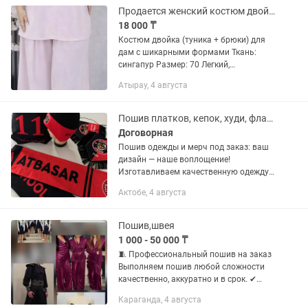
Продается женский костюм двойка
18 000 ₸
Костюм двойка (туника + брюки) для
дам с шикарными формами Ткань:
сингапур Размер: 70 Легкий,
струящийся и комфортный комплект.
Атырау, 4 августа
Свободный крой скрывает нюансы
фигуры, не мнется и выглядит дорого....
Пошив платков, кепок, худи, флагов, спортивной формы, мерча!
Договорная
Пошив одежды и мерч под заказ: ваш
дизайн — наше воплощение!
Изготавливаем качественную одежду
для брендов, бизнеса, команд и любых
Актобе, 4 августа
ваших идей. У нас вы можете заказать:
Футболки, поло, лонгсливы,...
Пошив,швея
1 000 - 50 000 ₸
🧵 Профессиональный пошив на заказ
Выполняем пошив любой сложности
качественно, аккуратно и в срок. ✔
Индивидуальный пошив женской,
Караганда, 4 августа
мужской и детской одежды. ✔