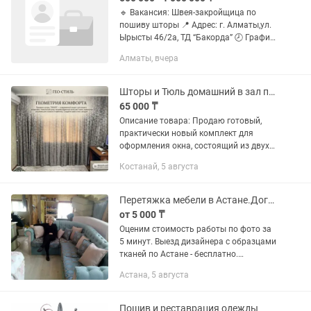
🔹 Вакансия: Швея-закройщица по
пошиву шторы 📍 Адрес: г. Алматы,ул.
Ырысты 46/2а, ТД “Бакорда” 🕗 График
работы: с 08:00 до 20:00, 6-дневная
Алматы, вчера
рабочая неделя 💰 Оплата: сдельная
(обсуждается на...
Шторы и Тюль домашний в зал почти новый
65 000 ₸
Описание товара: Продаю готовый,
практически новый комплект для
оформления окна, состоящий из двух
плотных портьер и одной тюли.
Костанай, 5 августа
Комплект выглядит очень современно
и стильно, как на фото...
Перетяжка мебели в Астане.Договор и гарантия.Ремонт диванов.
от 5 000 ₸
Оценим стоимость работы по фото за
5 минут. Выезд дизайнера с образцами
тканей по Астане - бесплатно.
Перетяжка диванов (прямых, угловых),
Астана, 5 августа
кресел, стульев, кроватей, кухонных
уголков. Замена поролона...
Пошив и реставрация одежды