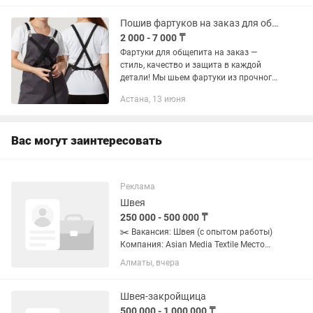
Принимаем заказы на пошив -
Школьных...
Пошив фартуков на заказ для общепита
2 000 - 7 000 ₸
Фартуки для общепита на заказ —
стиль, качество и защита в каждой
детали! Мы шьем фартуки из прочного
водонепроницаемого и
Астана, 13 июня
водоотталкивающего материала,
который идеально подходит для
ресторанов,...
Вас могут заинтересовать
Реклама
Швея
250 000 - 500 000 ₸
✂️ Вакансия: Швея (с опытом работы)
Компания: Asian Media Textile Место
работы: г.Алматы, улица Шугыла 43/1
Алматы, вчера
Тип занятости: Полная занятость,
стабильный график ⸻ 🧵 О
компании Asian Media Textile —...
Швея-закройщица
500 000 - 1 000 000 ₸