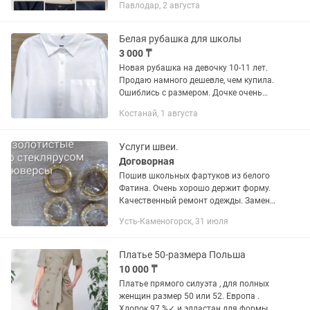
Павлодар, 2 августа
подойдет для работы, деловых встреч,
праздничных мероприятий и...
Белая рубашка для школы
3 000 ₸
Новая рубашка на девочку 10-11 лет.
Продаю намного дешевле, чем купила.
Ошиблись с размером. Дочке очень
понравилась, поэтому заказала такую
Костанай, 1 августа
же только побольше. 100% хлопок,
качественный пошив....
Услуги швеи.
Договорная
Пошив школьных фартуков из белого
Фатина. Очень хорошо держит форму.
Качественный ремонт одежды. Замена
замков на куртке, джинсы.
Усть-Каменогорск, 31 июля
Реставрация меховых изделий (Замена
крючков, разрыв на меху.) Пошив...
Платье 50-размера Польша
10 000 ₸
Платье прямого силуэта , для полных
женщин размер 50 или 52. Европа .
Хлопок 97 %✓ и элластан для формы 3