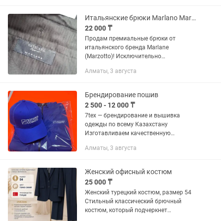
Корпоративная одежда и униформа.
✔...
Итальянские брюки Marlano Marzotto
22 000 ₸
Продам премиальные брюки от
итальянского бренда Marlane
(Marzotto)! Исключительно
итальянский бренд, который
Алматы, 3 августа
отшивается только в Италии!
Абсолютно новые, идеальные, с
запасом на длину! Цвет глубокий...
Брендирование пошив
2 500 - 12 000 ₸
7tex — брендирование и вышивка
одежды по всему Казахстану
Изготавливаем качественную
вышивку и брендирование для: •
Алматы, 3 августа
Бизнеса • Команд и клубов • Кафе и
заведений • Магазинов •
Индивидуальных...
Женский офисный костюм
25 000 ₸
Женский турецкий костюм, размер 54
Стильный классический брючный
костюм, который подчеркнет
элегантность и уверенность. Отлично