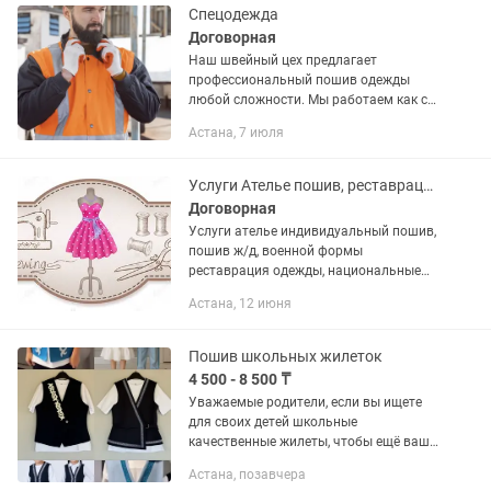
Спецодежда
Договорная
Наш швейный цех предлагает
профессиональный пошив одежды
любой сложности. Мы работаем как с
частными клиентами, так и с
Астана, 7 июля
компаниями. ✂️ Наши услуги: •Пошив
одежды на заказ (охрана
формы,рабочие...
Услуги Ателье пошив, реставрация одежды, массовый пошив
Договорная
Услуги ателье индивидуальный пошив,
пошив ж/д, военной формы
реставрация одежды, национальные
костюмы, танцевальные костюмы,
Астана, 12 июня
униформа, дресскод, шторы,
спортивные костюмы, массовый
пошив, сценические...
Пошив школьных жилеток
4 500 - 8 500 ₸
Уважаемые родители, если вы ищете
для своих детей школьные
качественные жилеты, чтобы ещё ваш
ребёнок долго и с удовольствием
Астана, позавчера
носил, то мы Вам в этом поможем🤗