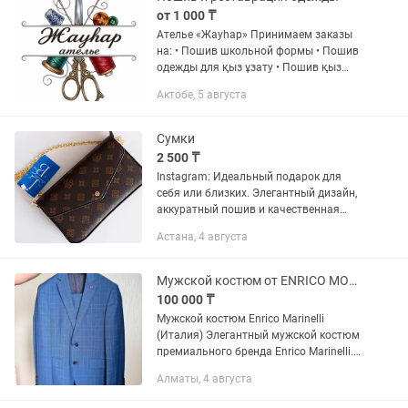
от 1 000 ₸
Ателье «Жауһар» Принимаем заказы
на: • Пошив школьной формы • Пошив
одежды для қыз ұзату • Пошив қыз
жасау • Индивидуальный пошив
Актобе, 5 августа
женской, мужской и детской одежды •
Ремонт и реставрацию одежды •...
Сумки
2 500 ₸
Instagram: Идеальный подарок для
себя или близких. Элегантный дизайн,
аккуратный пошив и качественная
фурнитура. Сумки отлично держат
Астана, 4 августа
форму, удобны в носке и подходят как
на каждый день, так и на...
Мужской костюм от ENRICO MORINELLI
100 000 ₸
Мужской костюм Enrico Marinelli
(Италия) Элегантный мужской костюм
премиального бренда Enrico Marinelli.
Выполнен из качественной ткани: 80%
Алматы, 4 августа
шерсть, 20% мохер, благодаря чему
отлично держит форму,...