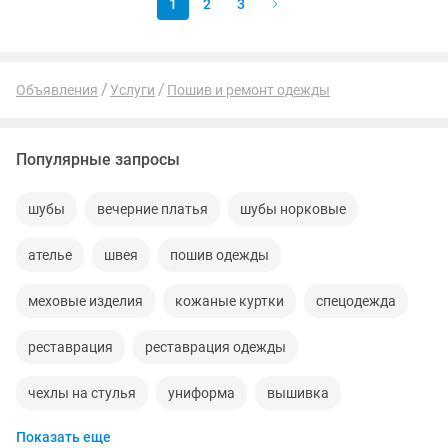
1
2
3
Объявления
Услуги
Пошив и ремонт одежды
Популярные запросы
шубы
вечерние платья
шубы норковые
ателье
швея
пошив одежды
меховые изделия
кожаные куртки
спецодежда
реставрация
реставрация одежды
чехлы на стулья
униформа
вышивка
Показать еще
реставрация меховых изделий