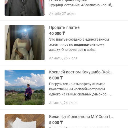
ZEYREK (Производство
Турция)Состояние: Абсолютно новый,
вещь ни разу не надевалась.Бренд:
Актобе, 27 июля
ZEYREK (Качественный оригинальный
турецкий бренд).Размер: 52 (Drop 6) —
идет на...
Продать платье
40 000 ₸
Это платье создано в единственном
экземпляре по индивидуальному
заказу. Оно сочетает в себе
элегантность, женственность и
Алматы, 26 июля
роскошь Корсетная спинка со
шнуровкой идеально подчеркивает
талию, красиво...
Косплей-костюм Кокушибо (Kokushibo) из Клинок, рассекающий демонов
6 000 ₸
Погрузитесь в атмосферу аниме с
качественным косплей-костюмом
одного из самых сильных демонов —
Кокушибо. Костюм точно передает
Алматы, 24 июля
узнаваемый образ персонажа
благодаря фирменному фиолетово-
черному...
Белая футболка-поло M.Y Coon Less (Slim Fit)
5 000 ₸