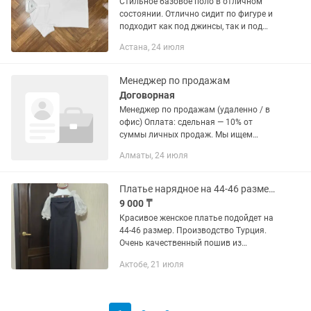
Стильное базовое поло в отличном
состоянии. Отлично сидит по фигуре и
подходит как под джинсы, так и под
классические брюки. ✨ Главные
Астана, 24 июля
преимущества: Идеальный состав: 50%
хлопок / 50% полиамид...
Менеджер по продажам
Договорная
Менеджер по продажам (удаленно / в
офис) Оплата: сдельная — 10% от
суммы личных продаж. Мы ищем
активного менеджера по продажам
Алматы, 24 июля
для привлечения новых клиентов на
пошив одежды и корпоративной...
Платье нарядное на 44-46 размер, производство Турция
9 000 ₸
Красивое женское платье подойдет на
44-46 размер. Производство Турция.
Очень качественный пошив из
качественной ткани. Края корсета в
Актобе, 21 июля
зоне декольте обработаны гелевой
полоской для плотного...