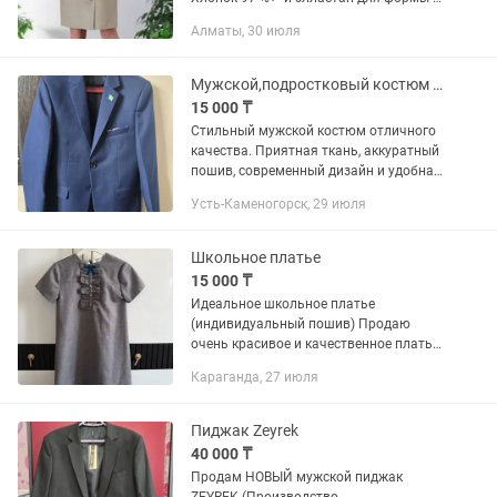
%✓.Качество экспорт люкс . Отличный
Алматы, 30 июля
пошив. Мы находимся в Апорте. 1
платье. Но возможно...
Мужской,подростковый костюм 46 размера
15 000 ₸
Стильный мужской костюм отличного
качества. Приятная ткань, аккуратный
пошив, современный дизайн и удобная
посадка. Материал хорошо держит
Усть-Каменогорск, 29 июля
форму, мягкий и комфортный
Школьное платье
15 000 ₸
Идеальное школьное платье
(индивидуальный пошив) Продаю
очень красивое и качественное платье
для девочки, сшитое на заказ. Вещь в
Караганда, 27 июля
идеальном состоянии, без каких-либо
следов носки. Второй такой формы...
Пиджак Zeyrek
40 000 ₸
Продам НОВЫЙ мужской пиджак