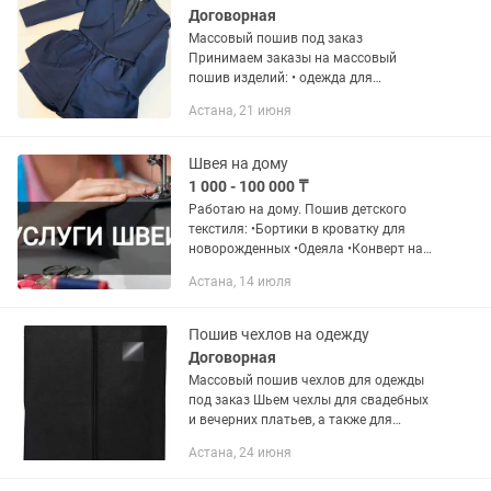
Договорная
Массовый пошив под заказ
Принимаем заказы на массовый
пошив изделий: • одежда для
магазинов • школьная форма • форма
Астана, 21 июня
для спортивных секций • чехлы для
одежды и платьев Работаем по ТЗ,
образцу или...
Швея на дому
1 000 - 100 000 ₸
Работаю на дому. Пошив детского
текстиля: •Бортики в кроватку для
новорожденных •Одеяла •Конверт на
выписку из роддома •Подушки,
Астана, 14 июля
подушки-обнимашки, подушки-игрушки
•Постельное белье детское...
Пошив чехлов на одежду
Договорная
Массовый пошив чехлов для одежды
под заказ Шьем чехлы для свадебных
и вечерних платьев, а также для
готовых изделий. Подходит для
Астана, 24 июня
портных, ателье и свадебных салонов.
• плотная и аккуратная ткань •...