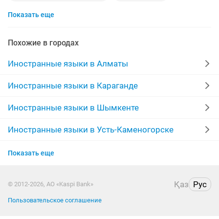
Показать еще
корейский язык
курсы русского языка
русские
курсы казахского языка
ielts
Похожие в городах
учитель английского языка
курсы корейского языка
Иностранные языки в Алматы
арабский язык
договорная
казахский язык
Иностранные языки в Караганде
курсы немецкого языка
немецкий язык
Иностранные языки в Шымкенте
курсы китайского языка
французский
Иностранные языки в Усть-Каменогорске
Иностранные языки в Актобе
носитель языка
3 месяца
Показать еще
Иностранные языки в Актау
репетитор казахского языка
Қаз
Рус
© 2012-2026, АО «Kaspi Bank»
Иностранные языки в Костанае
репетитор английский язык
Пользовательское соглашение
Иностранные языки в Павлодаре
репетитор по русскому языку