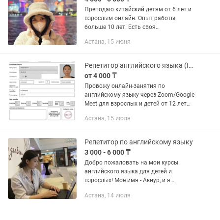
Преподаю китайский детям от 6 лет и
взрослым онлайн. Опыт работы
больше 10 лет. Есть своя
выработанная методика
Астана, 15 июня
преподавания как для детей, так и для
взрослых. Все материалы будут
даваться в ходе...
Репетитор английского языка (IELTS 7.5)
от 4 000 ₸
Провожу онлайн-занятия по
английскому языку через Zoom/Google
Meet для взрослых и детей от 12 лет
(русский язык обучения) Обо мне:
Астана, 15 июля
Закончила НИШ в этом году, владею
английским на уровне С1 (IELTS...
Репетитор по английскому языку
3 000 - 6 000 ₸
Добро пожаловать на мои курсы
английского языка для детей и
взрослых! Мое имя - Акнур, и я
профессиональный репетитор с
Астана, 14 июля
опытом работы более 6 лет. Я
закончила бокалавр на красный и
имею сертификат...