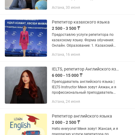
стаж 20 лет. Готовлю к СОР и СОЧ.
Астана, 30 июня
Запишитесь на бесплатный пробный
урок. Набираю группу для...
Репетитор казахского языка
2 500 - 3 500 ₸
Предоставлю услуги репетитора по
казахскому языку. Форма обучения:
Онлайн. Образование: 1. Казахский
педагогический колледж им. Ж.
Астана, 16 июня
Мусина, кафедра дошкольного
воспитания и обучения (диплом с...
IELTS, репетитор Английского языка
6 000 - 15 000 ₸
Преподаватель английского языка |
IELTS Instructor Меня зовут Аяжан, и я
профессиональный преподаватель
английского языка с более чем 6
Астана, 24 июня
летним опытом работы. Свободно
владею тремя языками:...
Репетитор английского языка
2 000 - 2 500 ₸
Hello everyone! Меня зовут Жансая, и я
предлагаю услуги репетитора по