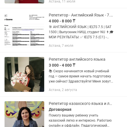
Астана, 11 июля
Стараюсь проводить обучение -
интересно, увлекательно и...
Репетитор - Английский Язык - 7.5 IELTS - 1500 SAT
4 000 - 8 000 ₸
🎯 АНГЛИЙСКИЙ ЯЗЫК | IELTS 7.5 | SAT
1500 | Выпускник НИШ, студент NU 👨🎓
МОИ РЕЗУЛЬТАТЫ: ✅ IELTS 7.5 (C1) -
сдал сам ✅ SAT Verbal 710 (из 800) ✅
Астана, 7 июля
Выпускник НИШ ФМН ✅ Студент
Nazarbayev University 📚...
Репетитор английского языка
3 000 - 4 000 ₸
📚 Скоро начинается новый учебный
год — самое время начать подготовку
уже сейчас! Здравствуйте! Меня зовут
Айша, я — репетитор по английскому
Астана, 2 августа
языку. Окончила бокалавриат по
специальности «Учитель...
Репетитор казахского языка и литературы
Договорная
Помогу вашему ребенку учить
казахский легко и интересно. Работаю
онлайн и оффлайн. Педагогический