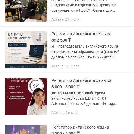
подростками и взрослыми Преподаю
все уровни от А1 до С1 •General для
повседневного общения и путешествий
Астана, 23 июля
•Hospitality для сферы гостеприимства
(отели, рестораны,...
Репетитор Английского языка
от 2 500 ₸
Я — преподаватель английского языка
с профильным образованием (красный
диплом по специальности «Учитель
английского языка») и опытом работы
Астана, 22 июля
с детьми и взрослыми. На моих
занятиях английский...
Репетитор Английского языка
3 000 - 5 000 ₸
🎓 Премиальные онлайн-уроки
английского языка IELTS 7.0 | C1
Advanced | Красный диплом | 4+ года
опыта Здравствуйте! Меня зовут
Астана, 5 июня
Арбинур — преподаватель английского
языка с профильным образованием
и...
Репетитор китайского языка
4 500 - 5 500 ₸