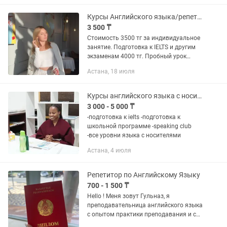
7.000 тнг/урок Занятия...
Курсы Английского языка/репетитор Английского онлайн
3 500 ₸
Стоимость 3500 тг за индивидуальное
занятие. Подготовка к IELTS и другим
экзаменам 4000 тг. Пробный урок
проводится бесплатно. Опыт
Астана, 18 июля
преподавания более трех с половиной
лет. Удобный график оплаты:...
Курсы английского языка с носителями
3 000 - 5 000 ₸
-подготовка к ielts -подготовка к
школьной программе -speaking club
-все уровни языка с носителями
Астана, 4 июля
Репетитор по Английскому Языку
700 - 1 500 ₸
Hello ! Меня зовут Гульназ, я
преподавательница английского языка
с опытом практики преподавания и с
педагогическим образованием.