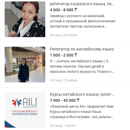
👩🏫...
репетитор казахского языка, переводчик, пишу эссе на заказ
4 000 - 8 000 ₸
перевод с русского на казахский,
устный и письменный, филологическая
экспертиза текстов, написание и
редактирование текстов, преподавание
Астана, 20 июля
казахского языка. Хотите свободно
говорить по-казахски?...
Репетитор по английскому языку
1 000 - 2 000 ₸
Я — учитель английского языка с 3-
летним опытом. Обучаю детей и
взрослых любого возраста. Помогу с
домашними заданиями, подготовлю к
Астана, 23 июня
ЕНТ, собеседованию или интервью.
Работаю с американским и...
Курсы китайского языка/ репетитор китайского
7 000 - 40 000 ₸
«Языковой центр Aili» предлагает вам
Курсы китайского языка Наша
страница в Инстаграме: «aili_astana»
Посмотрите реальные результаты! В
Астана, 1 июля
группе 40.000 тнг, индивидуально