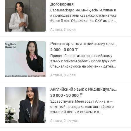
Договорная
Сәлеметсіздер ме, менің есімім Ұлпан и
я преподаватель казахского языка уже
более 5 лет. Образование: СКУ имени
М.Козыбева. казахский язык, казахская
Астана, 3 июня
литература. Магистр пед.наук.
Оффлайн занятия в...
Репетиторы по английскому языку онлайн прокачайте язык с опытным учителем
2 000 - 3 000 ₸
Привет! Я репетитор по английскому
языку с опытом работы более двух лет.
Специализируюсь на обучении детей,
подростков и взрослых — для каждого
Астана, 8 июля
ученика создаю свою индивидуальную
методику, чтобы...
Английский Язык с Индивидуальным Подходом
30 000 - 50 000 ₸
Здравствуйте! Меня зовут Алина, я —
опытный преподаватель английского
языка с 3-летним стажем, и я
приглашаю детей и взрослых на
Астана, 2 августа
увлекательные и результативные
занятия по английскому языку. ⸻