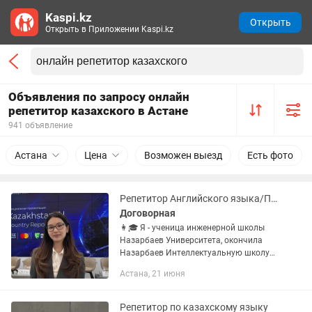
Kaspi.kz
Открыть
Открыть в Приложении Kaspi.kz
Объявления по запросу онлайн
репетитор казахского в Астане
941 объявление
Астана
Цена
Возможен выезд
Есть фото
Репетитор Английского языка/Подготовка к IELTS/ Подготовка к SAT
Договорная
👩🎓 Я - ученица инженерной школы
Назарбаев Университета, окончила
Назарбаев Интеллектуальную школу
на красный аттестат с выдающимися
Астана, 21 июня
результатами: 📚SAT: 1490 из 1600
(790 math, 700 verbal) 📚ЕНТ: 138...
Репетитор по казахскому языку