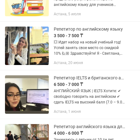
английскому языку для учеников
школьного возраста или для людей,
Астана, 5 июля
желающих начать изучать английский.
Ведь НИКОГДА не поздно...
Репетитор по английскому языку
3 500 - 7 500 ₸
💥 Идет набор на новый учебный год!
Успей занять свое место со скидкой
10% 🙋🏼 Здравствуйте! Я - Светлана,
ваш опытный и красивый репетитор!
Астана, 20 июня
Более 9 лет преподаю английский и
французский языки + опыт...
Репетитор IELTS и британского английского языка с 18 летним стажем
6 500 - 7 000 ₸
АНГЛИЙСКИЙ ЯЗЫК | IELTS Хотите: ✔
свободно говорить на английском ✔
сдать IELTS на высокий балл (7.0 – 9.0)
✔ подготовиться к учебе за границей Я
Астана, 1 июня
помогу вам достичь результата. 👩🏫
Преподаватель...
Репетитор английского языка для учебы и работы IELTS business general
4 000 - 6 000 ₸
Занимаюсь с детьми от 10 ти лет,