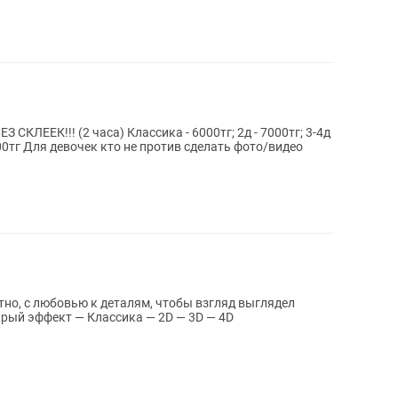
 СКЛЕЕК!!! (2 часа) Классика - 6000тг; 2д - 7000тг; 3-4д
то/видео
но, с любовью к деталям, чтобы взгляд выглядел
 Эффекты: — Мокрый эффект — Классика — 2D — 3D — 4D