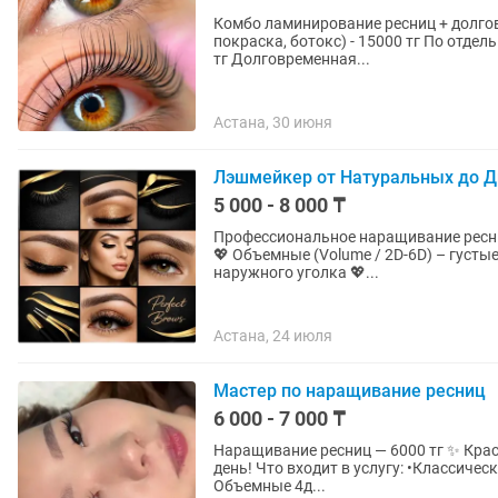
Комбо ламинирование ресниц + долгов
покраска, ботокс) - 15000 тг По отдельности: Ламинирование ресниц + покраска, ботокс - 8000
тг Долговременная...
Астана, 30 июня
Лэшмейкер от Натуральных до 
5 000 - 8 000 ₸
Профессиональное наращивание ресниц
💖 Объемные (Volume / 2D-6D) – густы
наружного уголка 💖...
Астана, 24 июля
Мастер по наращивание ресниц
6 000 - 7 000 ₸
Наращивание ресниц — 6000 тг ✨ Красивый и выразительный взгляд без макияжа каждый
день! Что входит в услугу: •Классическое наращивание до 3д • Любой эффект без доплаты •
Объемные 4д...