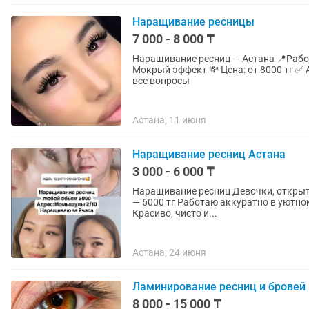
Наращивание ресницы
7 000 - 8 000 ₸
Наращивание ресниц — Астана 📍Работаю дома или вые
Мокрый эффект 💸 Цена: от 8000 тг ✅ Аккуратно, стерильно, быстро 💬 Пишите в — отвечу на
все вопросы
Астана, 11 июня
Наращивание ресниц Астана
3 000 - 6 000 ₸
Наращивание ресниц Девочки, открыта запись Любой объём — всего 5000 тг Мокрый эффект
— 6000 тг Работаю аккуратно в уютном салоне ( выезжаю на дом) делаю примерно за 2 часа
Красиво, чисто и...
Астана, 24 июня
Ламинирование ресниц и бровей
8 000 - 15 000 ₸