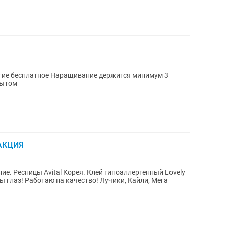
ание держится минимум 3
пытом
 АКЦИЯ
е. Ресницы Avital Корея. Клей гипоаллергенный Lovely
и, Кайли, Мега