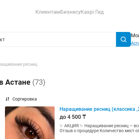
Клиентам
Бизнесу
Kaspi Гид
Мой
Аст
ращивание ресниц
 в Астане
(73)
Сортировка
Наращивание ресниц (классика 
до 4 500 ₸
✨ АКЦИЯ ✨ Наращивание ресниц — всего 4500 тг 📍 Астана 📲 От вас: ✔ Фото до/после ✔
Отзыв о процедуре Количество