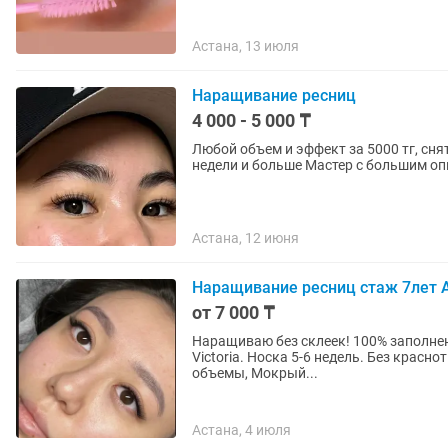
Астана, 13 июля
Наращивание ресниц
4 000 - 5 000 ₸
Любой объем и эффект за 5000 тг, снятие бесплатное Наращив
недели и больше Мастер с большим о
Астана, 12 июня
Наращивание ресниц стаж 7лет
от 7 000 ₸
Наращиваю без склеек! 100% заполнени
Victoria. Носка 5-6 недель. Без красноты глаз! Работаю на качество! Лучик
объемы, Мокрый...
Астана, 4 июля