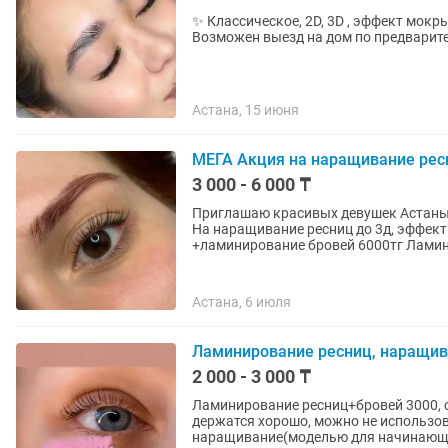
✨ Классическое, 2D, 3D , эффект мокр
Возможен выезд на дом по предварите
Астана, 15 июня
МЕГА Акция на наращивание рес
3 000 - 6 000 ₸
Приглашаю красивых девушек Астаны
На наращивание ресниц до 3д, эффект
+ламинирование бровей 6000тг Ламин
Астана, 6 июля
Ламинирование ресниц, наращив
2 000 - 3 000 ₸
Ламинирование ресниц+бровей 3000, 
держатся хорошо, можно не использова
наращивание(моделью для начинающег