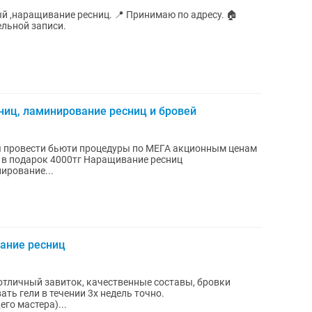
ый ,наращивание ресниц. 📍 Принимаю по адресу. 🏠
льной записи.
ниц, ламинирование ресниц и бровей
 провести бьюти процедуры по МЕГА акционным ценам
 в подарок 4000тг Наращивание ресниц
ирование...
ание ресниц
отличный завиток, качественные составы, бровки
ть гели в течении 3х недель точно.
о мастера)...