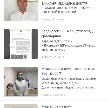
БАКАЛАВР МЕДИЦИНЫ, ДОКТЛР
РЕАБИЛИТОЛОГ СТАЖ РАБОТЫ 29 ЛЕТ
В ДЕТСКОЙ И ВЗРОСЛОЙ
РЕАБИЛИТОЛОГИИ проводит лечение
Астана, 11 июня
детей с рождения с неврологической,
ортопедической патологией, взрослых
с поражением...
Кардиолог,ЭКГ,ЭхоКГ/УЗИсердца,УЗДГвсех сосудов,УЗИвсех органов на Дому
Договорная
Кардиолог,ЭКГ,ЭхоКГ/
УЗИсердца,УЗДГвсех сосудов,УЗИвсех
органов на Дому
Астана, 22 июня
Медсестра на дом, выездная медсестра
500 - 5 000 ₸
Медицинские услуги с выездом на дом(
капельницы, уколы в/в, в/м).
Доступная цена Медсестра с опытом
работы. ( реанимационная медсестра)
Астана, 4 августа
Работаю со сложными венами. -...
Медсестра на дому