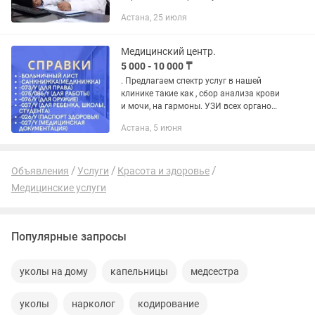
специализацию проходил в Москве.
Астана, 25 июля
Один из первых организаторов
наркологического центра в
Челябинской области. За...
Медицинский центр.
5 000 - 10 000 ₸
. Предлагаем спектр услуг в нашей
клинике такие как , сбор анализа крови
и мочи, на гармоны. УЗИ всех органов.
Обследование, диагноз , назначение.
Астана, 5 июня
Работают врачи со стажем более 15
лет. А так же все...
Объявления
Услуги
Красота и здоровье
Медицинские услуги
Популярные запросы
уколы на дому
капельницы
медсестра
уколы
нарколог
кодирование