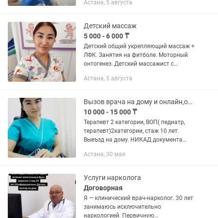
Астана, 5 августа
способствует очищению организма,
профилактике заболеваний ЖКТ и...
Детский массаж
5 000 - 6 000 ₸
Детский общий укрепляющий массаж +
ЛФК. Занятия на фитболе. Моторный
онтогенез. Детский массажист с
медицинским образованием. Лицензия
Астана, 5 августа
номер: KZ250002194143 от 22.05.2025г
Выдавший орган...
Вызов врача на дому и онлайн,офлайн консультация врача терапевта, воп,УЗИст
10 000 - 15 000 ₸
Терапевт 2 категории, ВОП( педиатр,
терапевт)2категории, стаж 10 лет.
Выеъзд на дому. НИКАД документа
KZ71VBМ02294362 Уникальный номер
Астана, 30 мая
документа KZ240001362156 статус
действительный. Начало периода...
Услуги нарколога
Договорная
Я — клинический врач-нарколог. 30 лет
занимаюсь исключительно
наркологией. Первичную