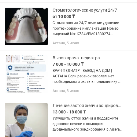
который не занимается
медицинскими...
Стоматологические услуги 24/7
от 10 000 ₸
Стоматология 24/7 лечение удаление
протезирование имплантация Номер
лицензий No: KZ84VBM01830274
Приказ руководителя
Астана, 5 июня
государственного органа, вынесшего
решение о его выдаче от 28.07.2022 г.
No 04-27...
Вызов врача -педиатра
7 000 - 10 000 ₸
ВРАЧ-ПЕДИАТР | ВЫЕЗД НА ДОМ |
АСТАНА Если ребенок заболел, нет
необходимости ехать в поликлинику и
ждать в очередях. Проведу осмотр,
Астана, 8 июля
поставлю диагноз и дам рекомендации
по лечению у вас...
Лечение застоя желчи зондирование
13 000 - 18 000 ₸
Улучшить отток желчи и поддержите
здоровье печени с помощью
дуоденального зондирования в Aisera
Clinic. Все подробности по Процедура