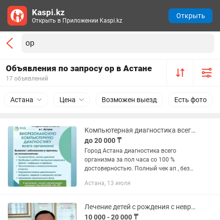
Kaspi.kz
Открыть
Открыть в Приложении Kaspi.kz
Объявления по запросу ор в Астане
17 объявлений
Астана
Цена
Возможен выезд
Есть фото
Компьютерная диагностика всего организма по Акции
до 20 000 ₸
Город Астана диагностика всего
организма за пол часа со 100 %
достоверностью. Полный чек ап , без
очередей , без сдачи анализов .
Астана, 13 июля
Биорезонансное тестирование на
японском аппарате , с американской...
Лечение детей с рождения с неврологической, ортопедической патологией.
10 000 - 20 000 ₸