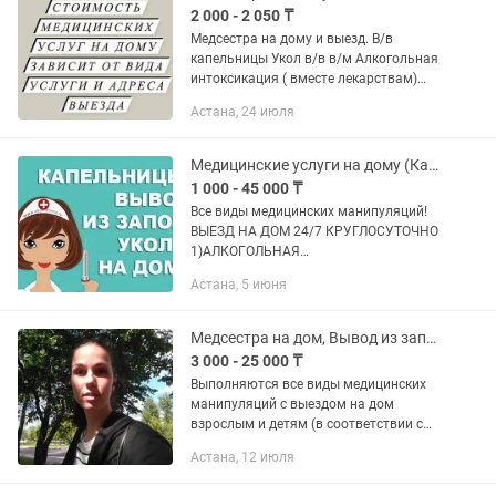
2 000 - 2 050 ₸
Медсестра на дому и выезд. В/в
капельницы Укол в/в в/м Алкогольная
интоксикация ( вместе лекарствам)
Системы и уколы внутривенно,
Астана, 24 июля
внутримышечно взрослым и детям, в
вены любой сложности. -...
Медицинские услуги на дому (Качественно,стерильно и безопасно)
1 000 - 45 000 ₸
Все виды медицинских манипуляций!
ВЫЕЗД НА ДОМ 24/7 КРУГЛОСУТОЧНО
1)АЛКОГОЛЬНАЯ
ИНТОКСИКАЦИЯ(похмельный
Астана, 5 июня
синдром) 2)Капельница(система)
3)Уколы в/в,в/м 4)Очистительная
клизма 5)Перевязка ран...
Медсестра на дом, Вывод из запоя, капельница на дом, интоксикация
3 000 - 25 000 ₸
Выполняются все виды медицинских
манипуляций с выездом на дом
взрослым и детям (в соответствии с
лицензией): внутримышечные,
Астана, 12 июля
подкожные и внутривенные инъекции,
капельницы, перевязки, обработка...