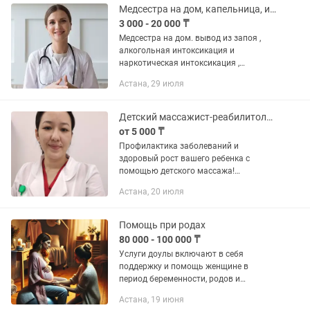
Медсестра на дом, капельница, интоксикация, вывод из запоя
3 000 - 20 000 ₸
Медсестра на дом. вывод из запоя ,
алкогольная интоксикация и
наркотическая интоксикация ,
медсестра на выезд в любую точку
Астана, 29 июля
города, капельницы , уколы , перевязки,
клизмы, консультация нарколога,...
Детский массажист-реабилитолог! Все виды физиолечения
от 5 000 ₸
Профилактика заболеваний и
здоровый рост вашего ребенка с
помощью детского массажа!
Регулярный детский массаж – это
Астана, 20 июля
инвестиция в здоровье и развитие
вашего малыша. Он способствует
укреплению...
Помощь при родах
80 000 - 100 000 ₸
Услуги доулы включают в себя
поддержку и помощь женщине в
период беременности, родов и
послеродовой реабилитации. Доула —
Астана, 19 июня
это профессиональный помощник,