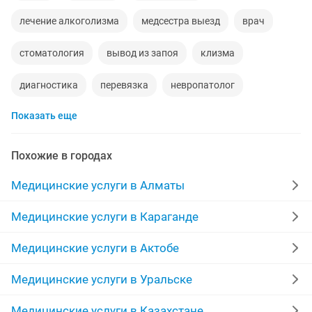
лечение алкоголизма
медсестра выезд
врач
стоматология
вывод из запоя
клизма
диагностика
перевязка
невропатолог
Показать еще
выходные
терапевт
здоровье
лор
медицинский центр
на выходные
медсестра дом
Похожие в городах
алкогольная интоксикация
сестра
Медицинские услуги в Алматы
медицинская сестра
клиника
работа договорная
Медицинские услуги в Караганде
врач хирург
мед услуги
боль
Медицинские услуги в Актобе
уколы капельницы
аккуратно
мед сестра
Медицинские услуги в Уральске
Медицинские услуги в Казахстане
медсестра на выезд
уколы системы