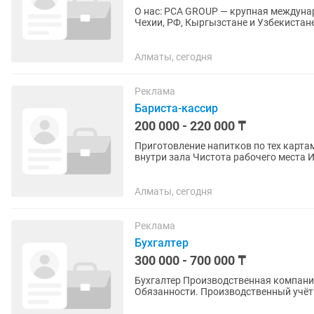
О нас: PCA GROUP — крупная междунар
Чехии, РФ, Кыргызстане и Узбекистан
запчастей HIDROMEK в РК и...
Алматы, сегодня
Реклама
Бариста-кассир
200 000 - 220 000 ₸
Приготовление напитков по тех картам Продажа десертов с собой и обслуживание гос
внутри зала Чистота рабочего места Информирование о своевременном закупе сырья Работа
с 1с бухгалтерия
Алматы, сегодня
Реклама
Бухгалтер
300 000 - 700 000 ₸
Бухгалтер Производственная компания приглашает бухгалтера с опытом работы.
Обязанности. Производственный учёт:
учёт ТМЗ (сырьё, материалы,...