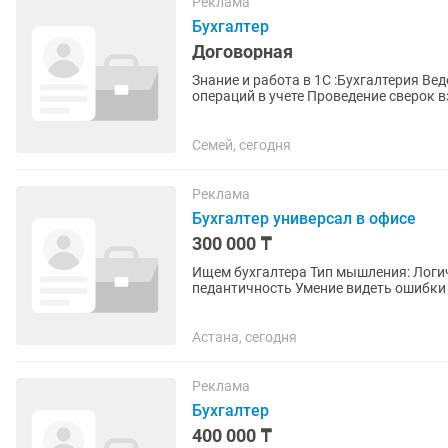
Реклама
Бухгалтер
Договорная
Знание и работа в 1С :Бухгалтерия Ведение операци
операций в учете Проведение сверок 
документации Расчёт...
Семей, сегодня
Реклама
Бухгалтер универсал в офисе
300 000 ₸
Ищем бухгалтера Тип мышления: Логический и структурный склад ума Склонность к точности,
педантичность Умение видеть ошибки
простым языком Личностные...
Астана, сегодня
Реклама
Бухгалтер
400 000 ₸