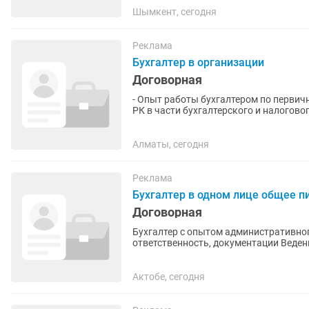
Шымкент, сегодня
Реклама
Бухгалтер в организации
Договорная
- Опыт работы бухгалтером по первичн
РК в части бухгалтерского и налоговог
Word. - Умение...
Алматы, сегодня
Реклама
Бухгалтер в одном лице общее п
Договорная
Бухгалтер с опытом административног
ответственность, документации Ведение учета в сфере общественного питания (фастфуд)
Калькуляция себестоимости...
Актобе, сегодня