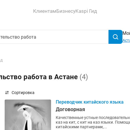
Клиентам
Бизнесу
Kaspi Гид
Мой
Аст
од
льство работа в Астане
(4)
Сортировка
Переводчик китайского языка
Договорная
Качественные устные последовательные
каз на кит, с кит на каз языки. Помощь по переводу ведении переговоров и встреч с
китайскими партнерами,...