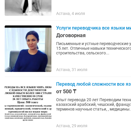
Астана, 4 июля
Услуги переводчика все языки м
Договорная
Письменные и устные переводческие усл
15 лет. Отличные навыки техническог
строительства, сельского...
Астана, 31 июля
Перевод любой сложности все я
от 500 ₸
Опыт перевода 20 лет Переводим технические тексты с английского на русский или на
казахский арабский, чешский, француз
терминов научные статьи, , медицины.
Астана, 29 июля