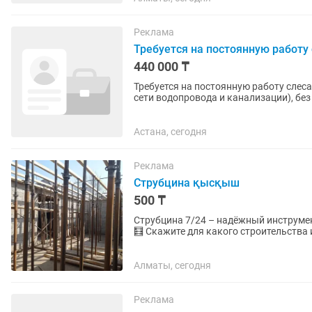
Реклама
Требуется на постоянную работу 
440 000 ₸
Требуется на постоянную работу слес
сети водопровода и канализации), бе
обязательно. Работа в г Астана....
Астана, сегодня
Реклама
Струбцина қысқыш
500 ₸
Струбцина 7/24 – надёжный инструмент
🧮 Скажите для какого строительства
подберём сами! 📍 Доставка по...
Алматы, сегодня
Реклама