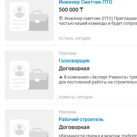
Инженер Сметчик ПТО
500 000 ₸
🏗️ Инженер-сметчик (ПТО) Приглашаем в команду инженера-сметчика (ПТО), который станет
частью нашей команды и будет сопров
Обязанности ✨ Подготовка,...
Астана, сегодня
Реклама
Газосварщик
Договорная
🔥 В компанию «Эксперт Ремонта» требуется ГАЗОСВАР
для постоянной работы на строительных объект
График работы: 5/2, с 09:00 до...
Алматы, сегодня
Реклама
Рабочий-строитель
Договорная
обязанности сварка и монтаж трубопроводов прокладка трубопровода по проектной