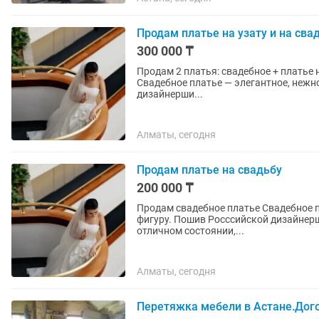
Продам платье на узату и на сва
300 000 ₸
Продам 2 платья: свадебное + платье на узату Продаю комплект из двух рос
Свадебное платье — элегантное, нежн
дизайнерши...
Алматы, сегодня
Продам платье на свадьбу
200 000 ₸
Продам свадебное платье Свадебное платье — элегантное, нежное, идеально подчеркнет
фигуру. Пошив Росссийской дизайнерши svet
отличном состоянии,...
Алматы, сегодня
Перетяжка мебели в Астане.Дого