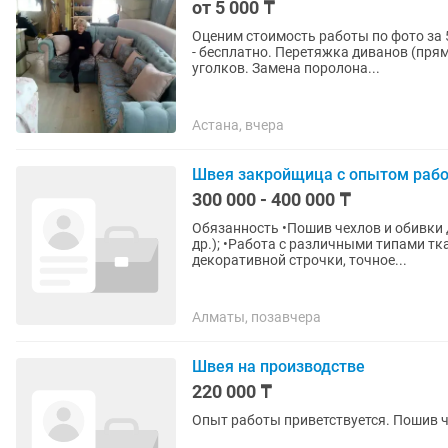
от 5 000 ₸
Оценим стоимость работы по фото за 
- бесплатно. Перетяжка диванов (прямы
уголков. Замена поролона...
Астана, вчера
Швея закройщица с опытом раб
300 000 - 400 000 ₸
Обязанность •Пошив чехлов и обивки для мягкой мебели (кресла, диваны, моечные кресла и
др.); •Работа с различными типами т
декоративной строчки, точное...
Алматы, позавчера
Швея на производстве
220 000 ₸
Опыт работы приветствуется. Пошив ч