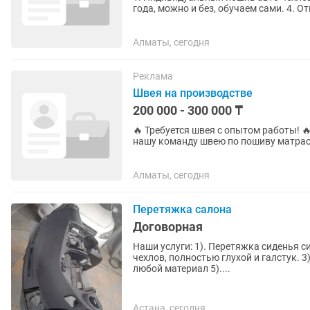
года, можно и без, обучаем сами. 4. Ответственный и пунктуальный 5. Возраст от 18-40лет 6.
Полный рабочий...
Алматы, сегодня
Реклама
Швея на производстве
200 000 - 300 000 ₸
🔥 Требуется швея с опытом работы! 🔥 В связи с расширением производства приглашаем
нашу команду швею по пошиву матрасов и мягкой мебели.
аккуратно шить, цените...
Алматы, сегодня
Перетяжка салона
Договорная
Наши услуги: 1). Перетяжка сиденья сиден
чехлов, полностью глухой и галстук. 3). Ремонт сиденья 4). Перетяжка стоек автомобиля в
любой материал 5)....
Астана, сегодня