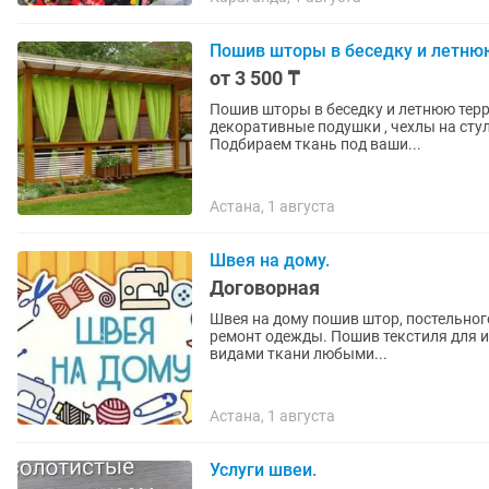
Пошив шторы в беседку и летнюю
от 3 500 ₸
Пошив шторы в беседку и летнюю террасу. Тенты д
декоративные подушки , чехлы на стул
Подбираем ткань под ваши...
Астана, 1 августа
Швея на дому.
Договорная
Швея на дому пошив штор, постельного белья и.т.д. Пошив сумок н
ремонт одежды. Пошив текстиля для интерьера. Реставрация авто салонов. Работа с любыми
видами ткани любыми...
Астана, 1 августа
Услуги швеи.