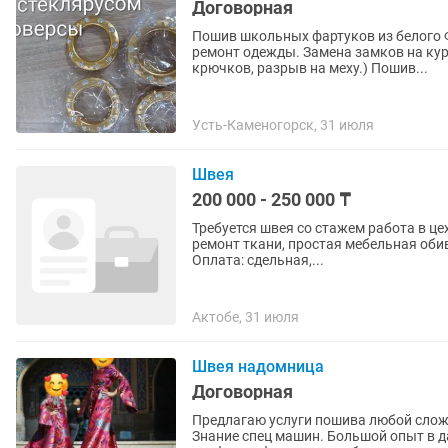
Договорная
Пошив школьных фартуков из белого 
ремонт одежды. Замена замков на кур
крючков, разрыв на меху.) Пошив...
Усть-Каменогорск, 31 июля
Швея
200 000 - 250 000 ₸
Требуется швея со стажем работа в цеху 🔹 Работа: пошив и реставрация чехлов, л
ремонт ткани, простая мебельная обив
Оплата: сдельная,...
Актобе, 31 июля
Швея надомница
Договорная
Предлагаю услуги пошива любой сложн
Знание спец машин. Большой опыт в да