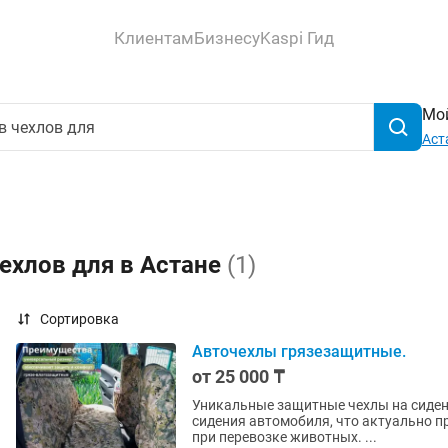
Клиентам
Бизнесу
Kaspi Гид
Мой
Аст
ехлов для в Астане
(1)
Сортировка
Авточехлы грязезащитные.
от 25 000 ₸
Уникальные защитные чехлы на сидения автомобиля. Они по
сидения автомобиля, что актуально пр
при перевозке животных. ...