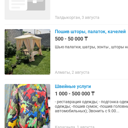
Талдыкорган, 3 августа
Пошив шторы, палаток, качелей
500 - 50 000 ₸
Шью палатки, шатры, зонты , шторы на
Алматы, 2 августа
Швейные услуги
1 000 - 500 000 ₸
- реставрация одежды; - подгонка оде
одежды; -пошив сумок; -пошив головны
автомобильных); Звонить с 9.00...
Караганда, 1 августа