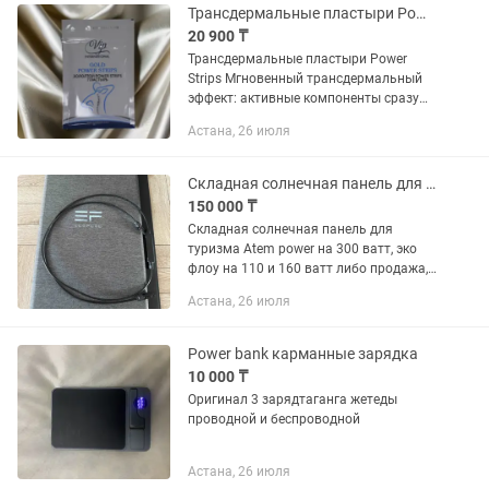
(Solar...
Трансдермальные пластыри Power Strips от Vip International
20 900 ₸
Трансдермальные пластыри Power
Strips Мгновенный трансдермальный
эффект: активные компоненты сразу
попадают в кровь. Состав: травы и
Астана, 26 июля
минералы. Инновационная
технология: активизирует
ослабленные...
Складная солнечная панель для туризма Atem power на 300 ватт
150 000 ₸
Складная солнечная панель для
туризма Atem power на 300 ватт, эко
флоу на 110 и 160 ватт либо продажа,
сутки 10 тысяч. Залог 50к
Астана, 26 июля
Power bank карманные зарядка
10 000 ₸
Оригинал 3 зарядтаганга жетеды
проводной и беспроводной
Астана, 26 июля