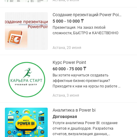
Астана, 6 июля
Создание презентаций Power Point
5 000 - 10 000 ₸
Презентация. На заказ любой
сложности, БЫСТРО и КАЧЕСТВЕННО
Астана, 20 июня
Курс Power Point
60 000 - 75 000 ₸
Вы хотите научиться создавать
эффектные бизнес-презентации?
Приходите к нам на курсы по работе в
программе Power Point. Опытные
Астана, 3 июня
преподаватели учебного центра «
Карьера СТАРТ» расскажут все
секреты и...
Аналитика в Power bi
Договорная
Услуги аналитика Power BI: создание
отчетов и дашбордов. Разработка
отчетов, визуализация данных,