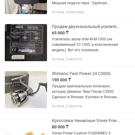
Мощная подача пара - Удобная
конструкция - Быстро гладит и
Астана, позавчера
отпаривает Всё работает
Продам двухканальный усилитель мощности Inter-M M1000 (Power Amplifier)
65 000 ₸
Усилитель звука Inter-M M-1000 (не
современный V2-1000, а классическая
модель). Вот его основные
характеристики. Технические
Астана, 5 августа
характеристики Тип:
профессиональный двухканальный
усилитель...
Shimano Twin Power 24 C3000.
190 000 ₸
Продам оригинальную японскую
катушку Шимано Твин Пауэр С3000.
Сделано в Японии. Куплено в Японии.
Вес - 210гр. Передаточное число - 5.1:1.
Астана, 5 августа
Нагрузка на фрикцион - 9кг.
Количество подшипников -...
Кроссовки теннисные Yonex Power Cushion FUSIONREV 5
80 000 ₸
Yonex Power Cushion FUSIONREV 5