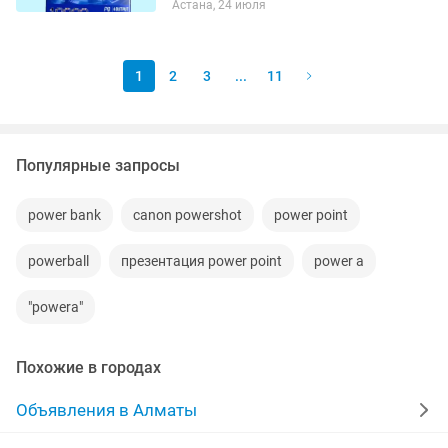
Астана, 24 июля
Встроенные кабели Защита от
перегрева, перегрузки и...
1
2
3
...
11
Популярные запросы
power bank
canon powershot
power point
powerball
презентация power point
power a
"powera"
Похожие в городах
Объявления в Алматы