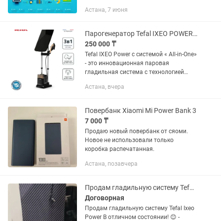
автоматизация отчетности. Формат
Астана, 7 июня
работы: удаленно, по проекту или
постоянное сотрудничество. .
Парогенератор Tefal IXEO POWER QT2020E0 черный
250 000 ₸
Tefal IXEO Power с системой « All-in-One»
- это инновационная паровая
гладильная система с технологией
высокого давления для безупречно
Астана, вчера
мощного пара и уникальной
трехпозиционной доской для...
Повербанк Xiaomi Mi Power Bank 3
7 000 ₸
Продаю новый повербанк от сяоми.
Новое не использовали только
коробка распечатанная.
Астана, позавчера
Продам гладильную систему Tefal Ixeo Power
Договорная
Продам гладильную систему Tefal Ixeo
Power В отличном состоянии! 😊 -