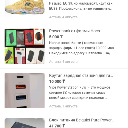
Размер: EU 39, но маломерят, идут как
EU38. Профессиональные теннисные
кроссовки премиального уровня от
Астана, 4 августа
Yonex. Модель создана для игроков,
которым важны скорость,...
Power bank от фирмы Hoco
5 000 ₸
Новые повер банки ( карманные
зарядки фирмы Hoco (хоко) 10.000 мач
Находимся по адресу :Сатпаева 13А/
БЦ Алькато/5 этаж /58 офис
Астана, 4 августа
Крутая зарядная станция для гаджетов Vipe Power Station 75W
10 000 ₸
Vipe Power Station 75W – это мощное
сетевое ЗУ, которое заменит сразу
целый мешок зарядок и позволит
существенно сэкономить место в
Астана, 1 августа
багаже. С его помощью можно
зарядить все Ваши гаджеты
максимально...
Блок питания Be quiet Pure Power 12 650W 650 Вт
41 700 ₸