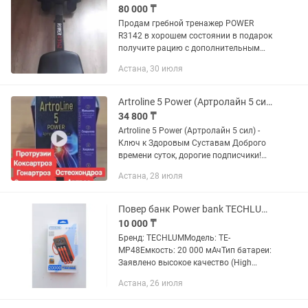
80 000 ₸
Продам гребной тренажер POWER
R3142 в хорошем состоянии в подарок
получите рацию с дополнительным
аккумулятором.
Астана, 30 июля
Artroline 5 Power (Артролайн 5 сил) - Ключ к Здоровым Суставам
34 800 ₸
Artroline 5 Power (Артролайн 5 сил) -
Ключ к Здоровым Суставам Доброго
времени суток, дорогие подписчики!
Сегодня я расскажу вам о продукте,
Астана, 28 июля
способном преобразить ваше
отношение к суставам....
Повер банк Power bank TECHLUM TE-MP48
10 000 ₸
Бренд: TECHLUMМодель: TE-
MP48Емкость: 20 000 мАчТип батареи:
Заявлено высокое качество (High
Quality Battery)Особенности и
Астана, 26 июля
функционалСолнечная панель:
Поддерживает зарядку от солнца