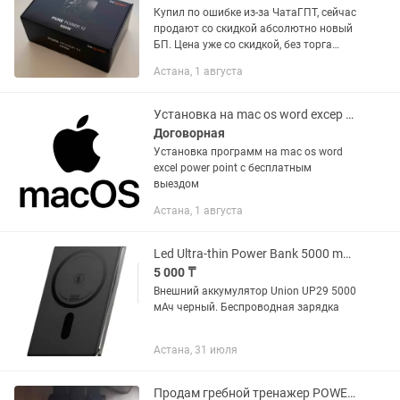
Купил по ошибке из-за ЧатаГПТ, сейчас
продают со скидкой абсолютно новый
БП. Цена уже со скидкой, без торга
господа! Брал самый качественный
Астана, 1 августа
бренд и есть гарантия на год от
продавца. У блока питания...
Установка на mac os word excep power point
Договорная
Установка программ на mac os word
excel power point с бесплатным
выездом
Астана, 1 августа
Led Ultra-thin Power Bank 5000 mAh Wireless charging
5 000 ₸
Внешний аккумулятор Union UP29 5000
мАч черный. Беспроводная зарядка
Астана, 31 июля
Продам гребной тренажер POWER R3142 в подарок Рация Baofeng UV-5R