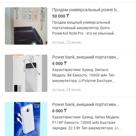
Продам универсальный power bank ДЛЯ НОУТБУКОВ И ТЕЛЕФОНОВ
50 000 ₸
Продам мощный универсальный
портативный аккумулятор Qumo
PowerAid Note Pro - это не обычный
пауэрбанк, а многофункциональное
Астана, 25 июля
зарядное устройство для практически
любых гаджетов. Покупали в России
в...
Power bank, внешний портативный аккумулятор, зарядное устройство, карманная
6 000 ₸
Характеристики: Бренд: Demaco
Модель: B4 Емкость: 10000 мАч Тип
аккумулятора: Li-Polymer Быстрая
зарядка: есть Порты: 3 × USB Вход: USB
Астана, 24 июля
Type-C Максимальный выходной ток:
2.1 А Защита от...
Power bank, внешний портативный аккумулятор, зарядное устройство, карманная
6 000 ₸
Характеристики: Бренд: Gerlax Модель:
P118P Емкость: 10000 мАч Быстрая
зарядка: 22.5 Вт Тип аккумулятора: Li-
Polymer Дисплей уровня заряда