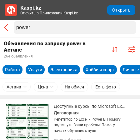
Kaspi.kz
Открыть
Открыть в Приложении Kaspi.kz
Объявления по запросу power в
Астане
264 объявления
Работа
Услуги
Электроника
Хобби и спорт
Личные
Астана
Цена
На обмен
Есть фото
Доступные курсы по Microsoft Excel и Power BI
Договорная
Репетитор по Excel и Power BI Помогу
подтянуть Ваши пробелы! Помогу
начать обучение с нуля