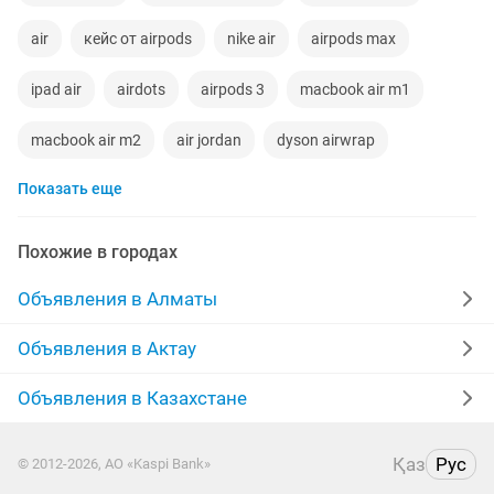
air
кейс от airpods
nike air
airpods max
ipad air
airdots
airpods 3
macbook air m1
macbook air m2
air jordan
dyson airwrap
Показать еще
airpods apple
кейс airpods
Похожие в городах
Объявления в Алматы
Объявления в Актау
Объявления в Казахстане
Қаз
Рус
© 2012-2026, АО «Kaspi Bank»