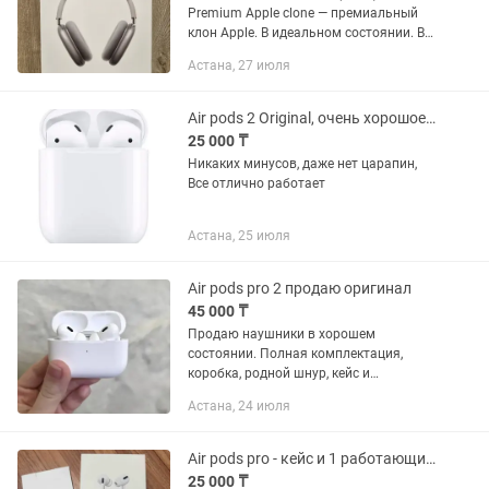
Premium Apple clone — премиальный
клон Apple. В идеальном состоянии. В
использовании несколько дней.
Астана, 27 июля
Покупали ребёнку на подарок, но не
угадали с габаритами)))....
Air pods 2 Original, очень хорошое состояние
25 000 ₸
Никаких минусов, даже нет царапин,
Все отлично работает
Астана, 25 июля
Air pods pro 2 продаю оригинал
45 000 ₸
Продаю наушники в хорошем
состоянии. Полная комплектация,
коробка, родной шнур, кейс и
наушники. Возможен торг
Астана, 24 июля
Air pods pro - кейс и 1 работающий наушник
25 000 ₸