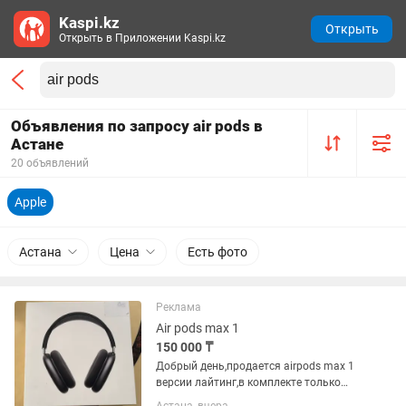
Kaspi.kz
Открыть
Открыть в Приложении Kaspi.kz
Объявления по запросу air pods в
Астане
20 объявлений
Apple
Астана
Цена
Есть фото
Реклама
Air pods max 1
150 000 ₸
Добрый день,продается airpods max 1
версии лайтинг,в комплекте только
коробка,по корпусу есть мелкие