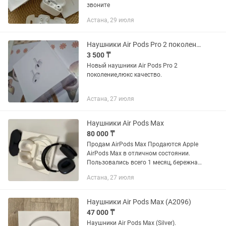
звоните
Астана, 29 июля
Наушники Air Pods Pro 2 поколение продам люкс качество!
3 500 ₸
Новый наушники Air Pods Pro 2
поколение,люкс качество.
Астана, 27 июля
Наушники Air Pods Max
80 000 ₸
Продам AirPods Max Продаются Apple
AirPods Max в отличном состоянии.
Пользовались всего 1 месяц, бережная
эксплуатация. ✅ Отличное состояние ✅
Астана, 27 июля
Полный комплект (коробка, кабель,
чехол) ✅ Чистый и...
Наушники Air Pods Max (A2096)
47 000 ₸
Наушники Air Pods Max (Silver).