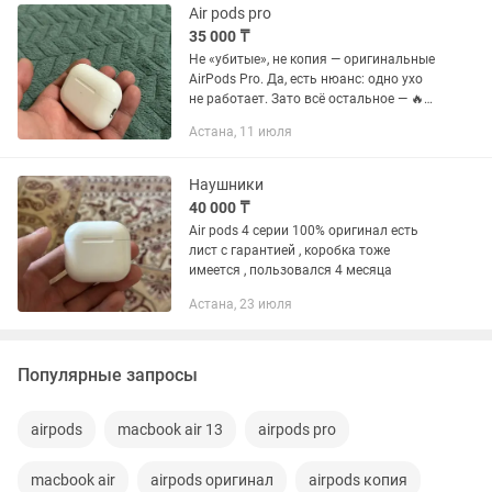
Air pods pro
35 000 ₸
Не «убитые», не копия — оригинальные
AirPods Pro. Да, есть нюанс: одно ухо
не работает. Зато всё остальное — 🔥
Что в плюсе: •✅ Оригинал Apple •✅
Астана, 11 июля
Коробка + полный комплект (кабель,
амбушюры — навсё...
Наушники
40 000 ₸
Air pods 4 серии 100% оригинал есть
лист с гарантией , коробка тоже
имеется , пользовался 4 месяца
Астана, 23 июля
Популярные запросы
airpods
macbook air 13
airpods pro
macbook air
airpods оригинал
airpods копия