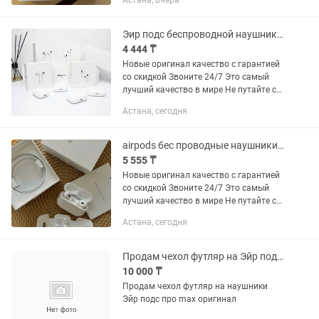
Астана, вчера
царапины,звук грамотный,шумо
изоляция имеется
Эир подс беспроводной наушники airpods pro airpods про 1/2/3/4 аирподс эйр
4 444 ₸
Новые оригинал качество с гарантией
со скидкой Звоните 24/7 Это самый
лучший качество в мире Не путайте с
плохими качествами Самое лучшее
Астана, сегодня
качество на рынке. Отличный звук,
рабочий микрофон,...
airpods бес проводные наушники эйр подс airpods аир подс про / 2,3,4
5 555 ₸
Новые оригинал качество с гарантией
со скидкой Звоните 24/7 Это самый
лучший качество в мире Не путайте с
плохими качествами Самое лучшее
Астана, сегодня
качество на рынке. Отличный звук,
рабочий микрофон,...
Продам чехол футляр на Эйр подс про Макс оригинал на наушники
10 000 ₸
Продам чехол футляр на наушники
Эйр подс про max оригинал