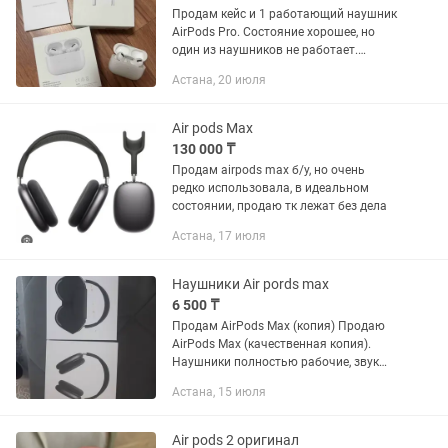
Продам кейс и 1 работающий наушник
AirPods Pro. Состояние хорошее, но
один из наушников не работает.
Можно использовать кейс для зарядки
Астана, 20 июля
AirPods 2 поколения.
Air pods Max
130 000 ₸
Продам airpods max б/у, но очень
редко использовала, в идеальном
состоянии, продаю тк лежат без дела
Астана, 17 июля
Наушники Air pords max
6 500 ₸
Продам AirPods Max (копия) Продаю
AirPods Max (качественная копия).
Наушники полностью рабочие, звук
хороший, Bluetooth подключается без
Астана, 15 июля
проблем. Состояние: хорошее.
Комплект: наушники + коробка и...
Air pods 2 оригинал