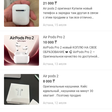
21 000 ₸
Air pods 2 оригинал Купили новый
телефон а зарядка там другая в связи
с этим продаем а так все отлично
работает
Астана, 15 июля
Air Pods Pro 2
10 000 ₸
AirPods Pro 2 новый КОПЛЮ НА СВОЕ
ОБРАЗОВАНИЕ ❤️ 🎧 AirPods Pro 2 —
Оригинальное качество по доступной
цене! ✅ОРИГИНАЛЬНОЕ
Астана, 13 июля
ПОДКЛЮЧЕНИЕ к IPHONE 📱 ✅
УПАКОВКА
Air pods 2
8 000 ₸
Оригинальные наушники. Кейс
идеальный , наушники на минут 30
хватает . Поэтому продаю
Астана, 12 июля