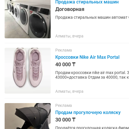
Продажа стиральных машин
Договорная
Продажа стиральных машин автомат О
Алматы, вчера
Реклама
Кроссовки Nike Air Max Portal
40 000 ₸
Продам кроссовки nike air max portal.
43000+доставка Отдам за 40000, так 
Алматы, вчера
Реклама
Продам прогулочную коляску
30 000 ₸
Продаётся прогулочная коляска фирмы Teknum б/у. Цвет: чер