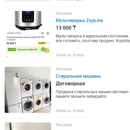
Реклама
Мультиварка ZepLine
13 000 ₸
Мультиварка в идеальном состоянии, 
все готовить, поэтому продаю. Коробку
продам за 13 000 🤗 Вот...
Алматы, вчера
Реклама
Стиральная машина
Договорная
Продажа стиральных машин автомат о
пишите звоните забирайте
Алматы, вчера
Реклама