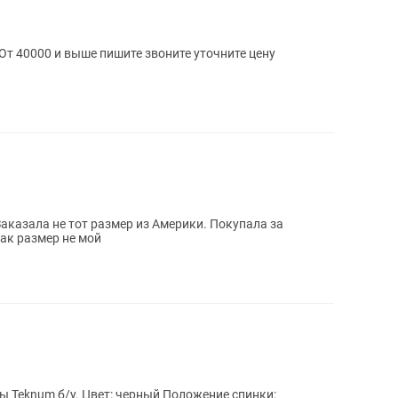
т 40000 и выше пишите звоните уточните цену
 Заказала не тот размер из Америки. Покупала за
как размер не мой
ный Положение спинки: