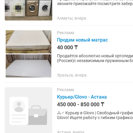
звоните приезжайте посмотрите забер
Алматы, вчера
Реклама
Продам новый матрас
40 000 ₸
Продаётся абсолютно новый ортопеди
(Россия)с независимым пружинным блоком. Размер 160х
плёнке, ни разу не использовался —...
Уральск, вчера
Реклама
Курьер/Glovo - Астана
450 000 - 850 000 ₸
🚴♂️ Курьер в Glovo | Свободный график | Доход до 35 
Glovo! Ищете работу с гибким графиком и ежедневным заработком? Присоединяйтесь к
команде курьеров Glovo и...
Астана, вчера