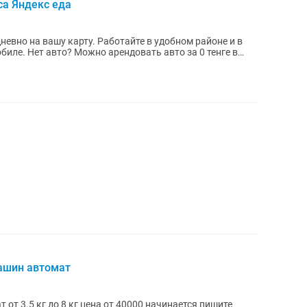
са Яндекс еда
евно на вашу карту. Работайте в удобном районе и в
иле. Нет авто? Можно арендовать авто за 0 тенге в
ашин автомат
т 3.5 кг до 8 кг цена от 40000 начинается пишите