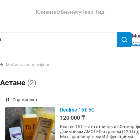
Клиентам
Бизнесу
Kaspi Гид
Мой
Аст
Мобильные телефоны
 Астане
(2)
Сортировка
Realme 15T 5G
120 000 ₸
Realme 15T — это отличный 5G-смартф
дюймовым AMOLED-экраном (120 Гц), 
Max, продвинутыми ИИ-функциями...