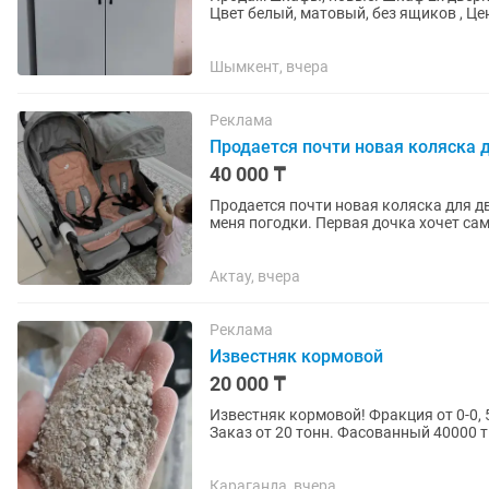
Цвет белый, матовый, без ящиков , Цена 40000 тенге. Шкаф 2х двер
80 см , глубина 50...
Шымкент, вчера
Реклама
Продается почти новая коляска 
40 000 ₸
Продается почти новая коляска для д
меня погодки. Первая дочка хочет сам
каспи новая стоит 111 990...
Актау, вчера
Реклама
Известняк кормовой
20 000 ₸
Известняк кормовой! Фракция от 0-0, 
Заказ от 20 тонн. Фасованный 40000 тг
Караганда, вчера