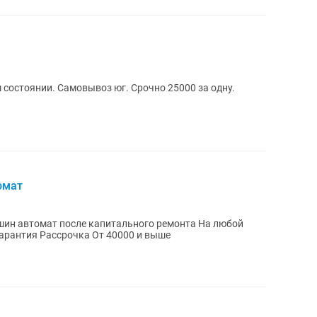
 состоянии. Самовывоз юг. Срочно 25000 за одну.
омат
ин автомат после капитального ремонта На любой
вкус В различной ценовой категории Гарантия Рассрочка От 40000 и выше