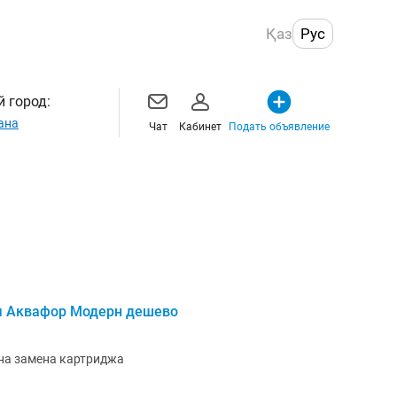
Қаз
Рус
 город:
ана
Чат
Кабинет
Подать объявление
ы Аквафор Модерн дешево
на замена картриджа