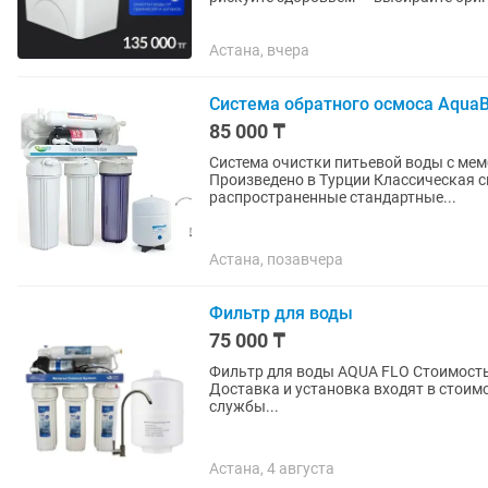
Оригинальная система Blue Tech от...
Астана, вчера
Система обратного осмоса AquaBi
85 000 ₸
Система очистки питьевой воды с мембран
Произведено в Турции Классическая с
распространенные стандартные...
Астана, позавчера
Фильтр для воды
75 000 ₸
Фильтр для воды AQUA FLO Стоимость 75000 5 ступеней очистки воды Гарантия 12 месяцев
Доставка и установка входят в стоим
службы...
Астана, 4 августа