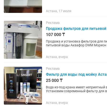
Астана, 17 июля
Реклама
Продажа фильтров для питьевой 
107 000 ₸
Продажа и установка фильтров для пи
питьевой воды Аквафор DWM Морион 1
воды, с натуральным...
Астана, вчера
Реклама
Фильтр для воды под мойку Аст
25 000 ₸
Вода из-под крана имеет неприятный вкус, за
Установим современный фильтр для во
безопасную воду прямо из...
Астана, вчера