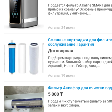
Продается фильтр Alkaline SMART для 
прямо из крана! ✔️ Основные преимущества: 6 ступеней очистки: обратный осмос, угольная
фильтрация, умягчение,...
Астана, 24 июля
Сменные картриджи для фильтро
обслуживание.Гарантия
Договорная
Подберем картриджи под вашу систему
курьером. Большой выбор картриджей для водяных фильтров открытого и закрытого типа:
Aquasoft, Hubert, Гейзер, Aura,...
Астана, 19 июля
Фильтр Аквафор для очистки во
5 000 ₸
Продам 4-х ступенчатый фильтр за 500
запах и вкус хлора.