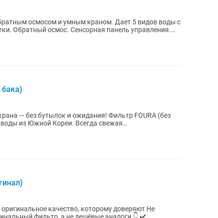
братным осмосом и умным краном. Дает 5 видов воды с
стки. Обратный осмос. Сенсорная панель управления.
 бака)
ез бутылок и ожидания! Фильтр FOURA (без
 воды из Южной Кореи. Всегда свежая
льного...
гинал)
— оригинальное качество, которому доверяют Не
инальный фильтр, а не дешёвые аналоги 👇 ✔️