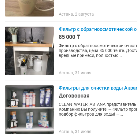
Астана, 2 августа
Фильтр с обратноосмотической о
85 000 ₸
Фильтр с обратноосмотической очистки воды AQUA Wa
производства, цена 85 000 тенге. Дос
вредные примеси, полностью...
Астана, 31 июля
Фильтры для очистки воды Аквафо
Договорная
CLEAN_WATER_ASTANA представитель 
Компанию Вы получите: — Фильтр произведенный в России и Тайване! — Профессиональный
подбор фильтров для воды! —...
Астана, 31 июля