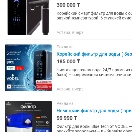
300 000 ₸
Корейский смарт фильтр для воды с о
разной температурой. 6 ступеней очи
Сенсорный...
Астана, вчера
Реклама
Корейский фильтр для воды ( без
185 000 ₸
Чистая щелочная вода 24/7 прямо из крана — б
бака) — современная система очистки
минерализованнаяя вода без накопите
Астана, вчера
Реклама
Немецкий фильтр для воды ( ори
99 990 ₸
Фильтр для воды Blue Tech от VODEL 
рискуйте здоровьем — выбирайте ориг