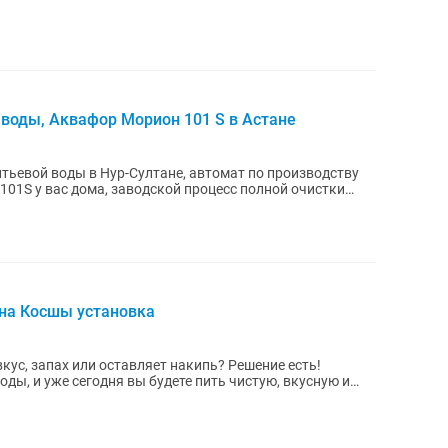
воды, Аквафор Морион 101 S в Астане
тьевой воды в Нур-Султане, автомат по производству
01S у вас дома, заводской процесс полной очистки
ана Косшы установка
пах или оставляет накипь? Решение есть!
ды, и уже сегодня вы будете пить чистую, вкусную и