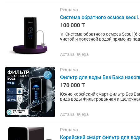
Реклама
Система обратного осмоса seoul.
100 000 ₸
💧 Система обратного осмоса Seoul (
чистой и полезной водой прямо из-под
технологий Тайваня и...
Астана, вчера
Реклама
Фильтр для воды Без Бака накоп
170 000 ₸
Южно корейский смарт фильтр Без Бака накопителя 6 ступеней очи
вида воды Фильтрованная и щелочная Чистая щелочная вода 24/7 прямо из крана Фильтр
глубокой очистки...
Астана, вчера
Реклама
Корейский смарт фильтр для во