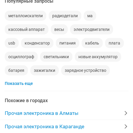
Популярные запросы
металлоискатели
радиодетали
ма
кассовый аппарат
весы
электродвигатели
usb
конденсатор
питания
кабель
плата
осциллограф
светильники
новые аккумулятор
батарея
зажигалки
зарядное устройство
Показать еще
плафоны
аккумулятор
автоматическое
дрели
проектор
шнур
весы электронные
Похожие в городах
трансформаторы
адаптер
розетки
Прочая электроника в Алматы
блок питания
цен
станции
инверторы
Прочая электроника в Караганде