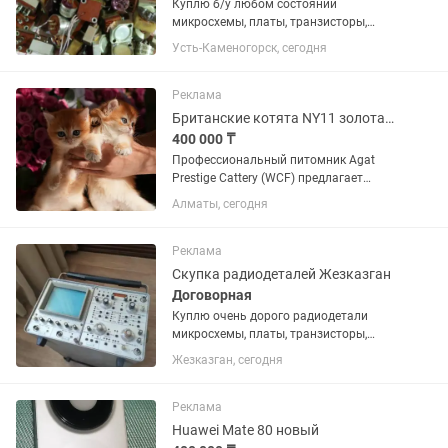
Куплю б/у любом состоянии
микросхемы, платы, транзисторы,
разъемы,реле, контакты от пускателей
Усть-Каменогорск, сегодня
и контакты от реле. Приборы-КИП и их
лом,Осциллографы,измерители,
генераторы, частотомеры советских...
Реклама
Британские котята NY11 золотая шиншилла
400 000 ₸
Профессиональный питомник Agat
Prestige Cattery (WCF) предлагает
британских золотых котят с
Алматы, сегодня
превосходными породными данными,
выразительным экстерьером и
уравновешенным темпераментом.
Реклама
Наши...
Скупка радиодеталей Жезказган
Договорная
Куплю очень дорого радиодетали
микросхемы, платы, транзисторы,
разъемы,реле, контакты от пускателей
Жезказган, сегодня
и контакты от реле. Приборы-КИП и их
лом,Осциллографы,измерители,
генераторы, частотомеры...
Реклама
Huawei Mate 80 новый