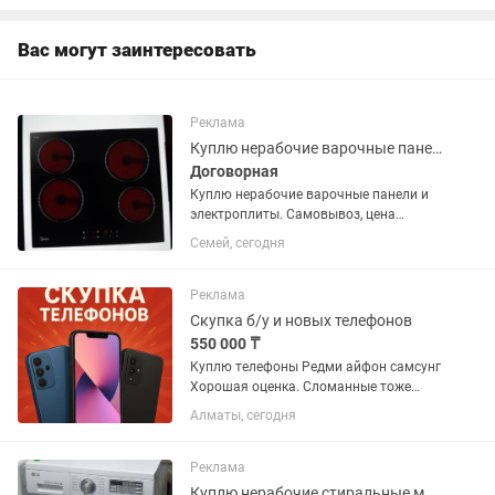
Авиационный провод, Палладий,
Платина,...
Вас могут заинтересовать
Реклама
Куплю нерабочие варочные панели и электроплиты
Договорная
Куплю нерабочие варочные панели и
электроплиты. Самовывоз, цена
договорная от 10000 и выше.... Технику
Семей, сегодня
старше 15 лет не берем
Реклама
Скупка б/у и новых телефонов
550 000 ₸
Куплю телефоны Редми айфон самсунг
Хорошая оценка. Сломанные тоже
Сами приедем Расчет на месте
Алматы, сегодня
Реклама
Куплю нерабочие стиральные машины автомат