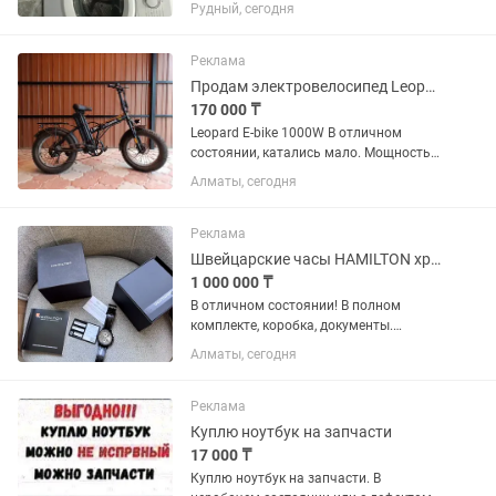
машины ,пылесосы .
Рудный, сегодня
Реклама
Продам электровелосипед Leopard E-bike 1000W
170 000 ₸
Leopard E-bike 1000W В отличном
состоянии, катались мало. Мощность
двигателя: 1000W Тип привода: мотор -
Алматы, сегодня
заднее колесо Макс. скорость: 60 км/ч.
Запас хода на одном заряде: 50-60 км
Тип аккумулятора:...
Реклама
Швейцарские часы HAMILTON хронограф
1 000 000 ₸
В отличном состоянии! В полном
комплекте, коробка, документы.
Куплены мной в официальном
Алматы, сегодня
магазине 5 лет назад за 2.3 млн.
Реклама
Куплю ноутбук на запчасти
17 000 ₸
Куплю ноутбук на запчасти. В