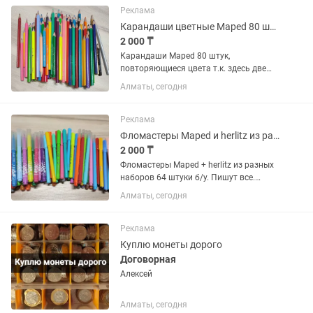
Реклама
Карандаши цветные Maped 80 штук б/у
2 000 ₸
Карандаши Maped 80 штук,
повторяющиеся цвета т.к. здесь две
пачки.. Куплены в абди
Алматы, сегодня
Реклама
Фломастеры Maped и herlitz из разных наборов 64 штуки б/у
2 000 ₸
Фломастеры Maped + herlitz из разных
наборов 64 штуки б/у. Пишут все.
Куплены в абди
Алматы, сегодня
Реклама
Куплю монеты дорого
Договорная
Алексей
Алматы, сегодня