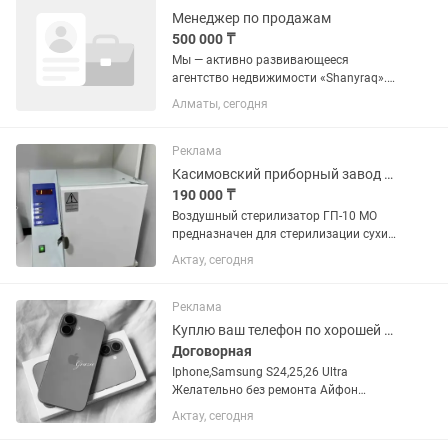
Менеджер по продажам
500 000 ₸
Мы — активно развивающееся
агентство недвижимости «Shanyraq».
Приглашаем в нашу команду
Алматы, сегодня
менеджера по продаже недвижимости,
готового расти и развиваться вместе с
нами. Если вы амбициозный,...
Реклама
Касимовский приборный завод ГП 10 МО воздушный сухожаровой шкаф.
190 000 ₸
Воздушный стерилизатор ГП-10 МО
предназначен для стерилизации сухим
горячим воздухом изделий,
Актау, сегодня
изготовленных из термостойких
материалов (металлов, стекла, резин
на основе силиконового каучука) -...
Реклама
Куплю ваш телефон по хорошей цене(Iphone,Samsung)
Договорная
Iphone,Samsung S24,25,26 Ultra
Желательно без ремонта Айфон
Писать каспи или звонить
Актау, сегодня