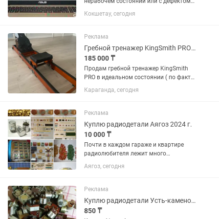
нерабочем состоянии или с дефектом.
Новее 2010 года выпуска.
Кокшетау, сегодня
Реклама
Гребной тренажер KingSmith PRO (состояние нового)
185 000 ₸
Продам гребной тренажер KingSmith
PRO в идеальном состоянии ( по факту
как новый, но без коробки уже). Куплен
Караганда, сегодня
в марте 2026 года. Использовался
всего около 4 месяцев, очень бережно
и неинтенсивно....
Реклама
Куплю радиодетали Аягоз 2024 г.
10 000 ₸
Почти в каждом гараже и квартире
радиолюбителя лежит много
неприметного на первый взгляд хлама,
Аягоз, сегодня
но это не так. В наше время это стоит
хороших денег.. тем более вашем
городе было много заводов по...
Реклама
Куплю радиодетали Усть-каменогорск
850 ₸