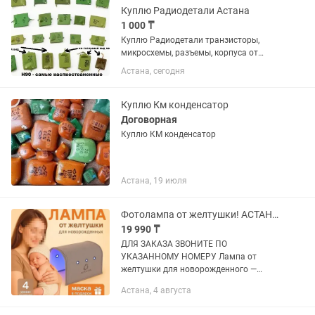
Куплю Радиодетали Астана
1 000 ₸
Куплю Радиодетали транзисторы,
микросхемы, разъемы, корпуса от
часов, тех серебро; контакты от
Астана, сегодня
пускателей от автоматов от реле, км
конденсаторы, реле; рес 7, 8, 9 10, 22
переключатели пр2, 5,...
Куплю Км конденсатор
Договорная
Куплю КМ конденсатор
Астана, 19 июля
Фотолампа от желтушки! АСТАНА ТӨМЕН БАҒАДА!
19 990 ₸
ДЛЯ ЗАКАЗА ЗВОНИТЕ ПО
УКАЗАННОМУ НОМЕРУ Лампа от
желтушки для новорожденного —
безопасное лечение дома Фотолампа
Астана, 4 августа
от желтушки — современное,
безопасное и эффективное решение