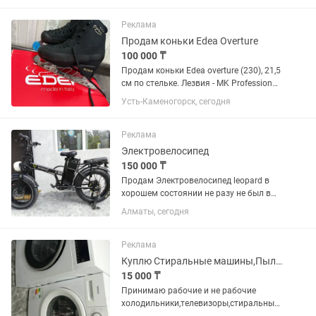
Реклама
Продам коньки Edea Overture
100 000 ₸
Продам коньки Edea overture (230), 21,5
см по стельке. Лезвия - MK Professional.
Катали один сезон, куплены в Sportbox.
Усть-Каменогорск, сегодня
Защита на лезвия фирмы Edea в
комплекте.
Реклама
Электровелосипед
150 000 ₸
Продам Электровелосипед leopard в
хорошем состоянии не разу не был в
ремонте не попадал в ДТП и не
Алматы, сегодня
попадал в дождь и хранился всегда
дома менялось только стандартно
шины и тормозные колодки по мере...
Реклама
Куплю Стиральные машины,Пылесосы,Телевизоры,Холодильники
15 000 ₸
Принимаю рабочие и не рабочие
холодильники,телевизоры,стиральные