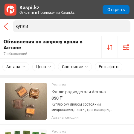
Kaspi.kz
Открыть
Открыть в Приложении Kaspi.kz
Объявления по запросу купли в
Астане
7 объявлений
Астана
Цена
Состояние
Есть фото
Реклама
Куплю радиодетали Астана
850 ₸
Куплю б/у любом состоянии
микросхемы, платы, транзисторы,
разъемы,реле, контакты от пускателей
Астана, сегодня
и контакты от реле. Приборы-КИП и их
лом,Осциллографы,измерители,
генераторы, частотомеры советских...
Реклама