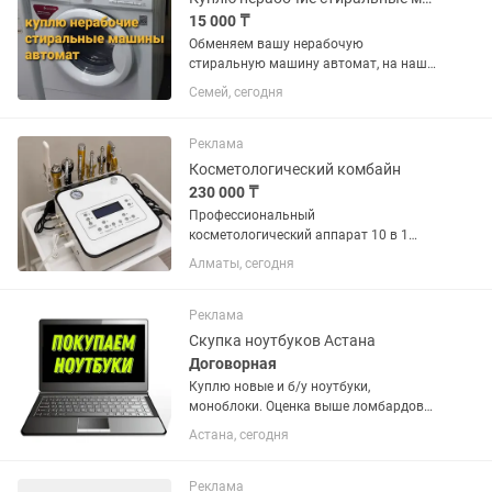
15 000 ₸
Обменяем вашу нерабочую
стиральную машину автомат, на наши
деньги. Сами вывозим. Фото . Берем
Семей, сегодня
только LG или Samsung Остальные не
интересуют. Цена договорная. Зависит
от состояния.
Реклама
Косметологический комбайн
230 000 ₸
Профессиональный
косметологический аппарат 10 в 1
Многофункциональный аппарат для
Алматы, сегодня
косметологов, салонов красоты и
эстетических кабинетов. Позволяет
выполнять самые востребованные
Реклама
процедуры по уходу...
Скупка ноутбуков Астана
Договорная
Куплю новые и б/у ноутбуки,
моноблоки. Оценка выше ломбардов
Город Астана
Астана, сегодня
Реклама