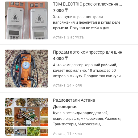
для лечения...
TDM ELECTRIC реле отключения питающей сети AC 220 В 16 А, кол-во фаз 1
7 000 ₸
Хотел купить реле контроля
напряжения и перепутал и купил реле
времени. Покупал не себя а для
родителей жен, а они живут не в городе
Астана, 3 августа
и возвращать от туда тяжко поэтому
продаю сам. Покупали с каспи за...
Продам авто компрессор для шин
4 000 ₸
Авто компрессор хороший рабочий,
качает нормально. 10 атмосфер 50
литров в минуту. Продаю так как купил
себе поменьше насос.
Астана, 24 июля
Радиодетали Астана
Договорная
Куплю все виды радиодеталей,
осциллографы, микросхемы, Разъемы,
Транзисторы, Микросхемы,
Конденсаторы, Реле, Резисторы,
Астана, 11 июля
Катализаторы, Лампы, Переключатели,