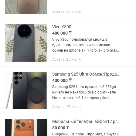
Астана, 30 июля
Vivo X300
400 000 ₸
Vivo x300 пользовался месяц, в
идеальном состоянии, возможно
обмен на iphone 17, 17pro, 17 pro max
Покупал в сулпаке! Не китайская!
Астана, 25 июля
Гарантия, чек все есть.
Samsung S25 Ultra Обмен/Продажа Самсунг С25 Ультра
430 000 ₸
Samsung S25 Ultra идеальный 256gb
ничего не менялось все в оригинале.
Не контрактный 1 владелец был
бережно использован выгоров нет.
Астана, 17 июля
Продажа.Обмен Сост:Идеал без
сколов, без царапин, все работает...
Мобильный телефон айфон17 pro max андройд
80 000 ₸
Снаружи — iPhone17про мах, а внутри