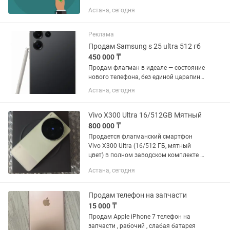
выгодно? Покупаем новые, б/у и с
Астана, сегодня
дефектами — любых брендов: 📲
iPhone, Samsung, Xiaomi, Huawei, Poco,
Realme и др. 💰 Оценим за 5 минут 💵...
Реклама
Продам Samsung s 25 ultra 512 гб
450 000 ₸
Продам флагман в идеале — состояние
нового телефона, без единой царапины
и дефектов. Использовался бережно,
Астана, сегодня
продаю в связи с переходом на iPhone.
Срок использования: 6 месяцев
Память: 512 ГБ ...
Vivo X300 Ultra 16/512GB Мятный
800 000 ₸
Продается флагманский смартфон
Vivo X300 Ultra (16/512 ГБ, мятный
цвет) в полном заводском комплекте и
с поддержкой русского языка. Телефон
Астана, сегодня
в идеальном состоянии: с защитным
стеклом на экране и в...
Продам телефон на запчасти
15 000 ₸
Продам Apple iPhone 7 телефон на
запчасти , рабочий , слабая батарея