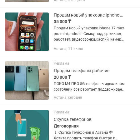
Астана, 3 августа
Встроенная память: 256 ГБ Основная
камера: Тройная 50 МП + 12 МП...
Продам новый упаковке Iphone 17 max pro mini,android.
35 000 ₸
Продам новый упаковке Iphone 17 max
pro mini,android. Симку поддерживает,
работает, видеозвонки,Каспий ,камера
Довольно таки шустрый телефон ,не
Астана, 11 июля
захотела дочка ,так как слишком
маленький .Все...
Реклама
Продам телефоны рабочие
20 000 ₸
ПОКО М4 ПРО 5G телефон в идеальном
состоянии все работает поддерживает
90гц и сети 5G В наличии еще есть
Астана, сегодня
iPhone 6 64gb 84 АКБ (ориг) 20 тыс
Redmi note 12 128gb 4G 35 тыс все
телефоны без трещины...
Реклама
Скупка телефонов
Договорная
📱 Скупка телефонов в Астана 💸
Хотите продать телефон быстро и