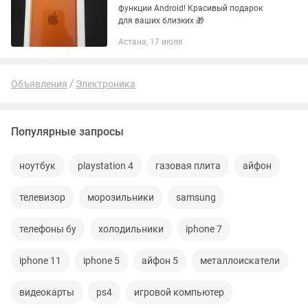
функции Android! Красивый подарок
для ваших близких 🎁
Астана, 17 июля
Объявления
Электроника
Популярные запросы
ноутбук
playstation 4
газовая плита
айфон
телевизор
морозильники
samsung
телефоны бу
холодильники
iphone 7
iphone 11
iphone 5
айфон 5
металлоискатели
видеокарты
ps4
игровой компьютер