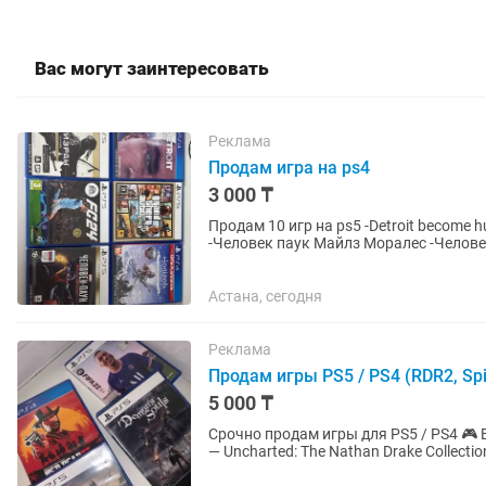
Вас могут заинтересовать
Реклама
Продам игра на ps4
3 000 ₸
Продам 10 игр на ps5 -Detroit become human -GTA 5 -Horizon zero down -Призрак Цусимы -FC24
-Человек паук Майлз Моралес -Человек паук 2 -FC25 -Hitman -Uncharted Каждая игра по 3000-
4000 тг...
Астана, сегодня
Реклама
Продам игры PS5 / PS4 (RDR2, Spi
5 000 ₸
Срочно продам игры для PS5 / PS4 🎮 В наличии: — Hogwarts Legacy — Demon’s Souls — FIFA 22
— Uncharted: The Nathan Drake Collectio
Cut ✅...