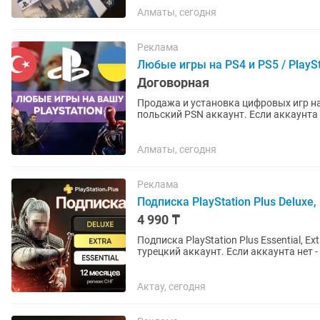
Алматы, сегодня
Реклама
Любые игры на PS4 и PS5 / PlaySt
Договорная
Продажа и установка цифровых игр на
польский PSN аккаунт. Если аккаунта нет – помогу открыть. Любые игры и подписки по
запросу. Работают на PS4 и...
Алматы, сегодня
Реклама
Подписка PlayStation Plus Deluxe, E
4 990 ₸
Подписка PlayStation Plus Essential, Ex
турецкий аккаунт. Если аккаунта нет - открою новый. Почти во все
русская...
Актау, сегодня