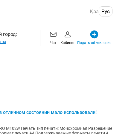
Қаз
Рус
 город:
ана
Чат
Кабинет
Подать объявление
 в отличном состоянии мало использовали!
 PRO M102w Печать Тип печати: Монохромная Разрешение
й формат печати A4 Поддерживаемые форматы печати А4,