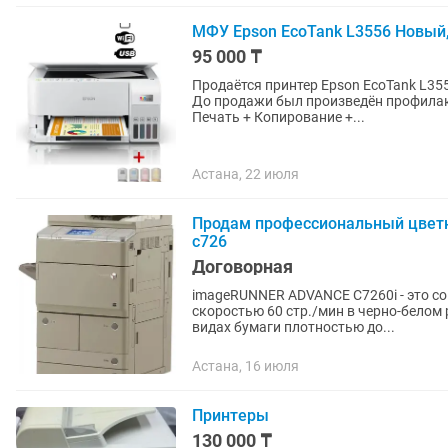
МФУ Epson EcoTank L3556 Новый,
95 000 ₸
Продаётся принтер Epson EcoTank L355
До продажи был произведён профилактичес
Печать + Копирование +...
Астана, 22 июля
Продам профессиональный цветно
c726
Договорная
imageRUNNER ADVANCE C7260i - это со
скоростью 60 стр./мин в черно-белом
видах бумаги плотностью до...
Астана, 16 июля
Принтеры
130 000 ₸