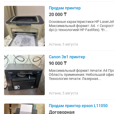
Продам принтер
20 000 ₸
Основные характеристики HP LaserJet P
Максимальный формат: A4. ⚡ Скорость 
dpi (с технологией HP FastRes). 🔌...
Астана, 5 августа
Canon 3в1 принтер
90 000 ₸
Максимальный формат печати: А4 Прои
Область применения: Небольшой офис
Технология печати: Лазерная...
Астана, 5 августа
Продам принтер epson L11050
Договорная