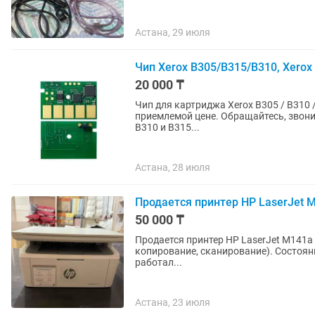
Астана, 29 июля
Чип Xerox B305/B315/B310, Xerox 
20 000 ₸
Чип для картриджа Xerox B305 / B310 / B315 (20 000 стр
приемлемой цене. Обращайтесь, звоните, пишите. Новый чип для тонер-картриджа Xerox B305,
B310 и B315...
Астана, 28 июля
Продается принтер HP LaserJet 
50 000 ₸
Продается принтер HP LaserJet M141a
копирование, сканирование). Состояни
работал...
Астана, 23 июля