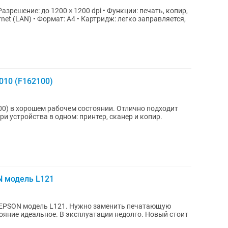
Разрешение: до 1200 × 1200 dpi • Функции: печать, копир,
rnet (LAN) • Формат: A4 • Картридж: легко заправляется,
010 (F162100)
0) в хорошем рабочем состоянии. Отлично подходит
ри устройства в одном: принтер, сканер и копир.
N модель L121
 EPSON модель L121. Нужно заменить печатающую
тояние идеальное. В эксплуатации недолго. Новый стоит