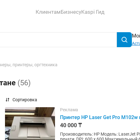
Клиентам
Бизнесу
Kaspi Гид
Мой
Аст
неры, принтеры, оргтехника
стане
(56)
Сортировка
Реклама
Принтер HP Laser Get Pro M102w
40 000 ₸
Производитель: HP Модель: LaserJet
печати, DPI: 600 x 600 Максимальны