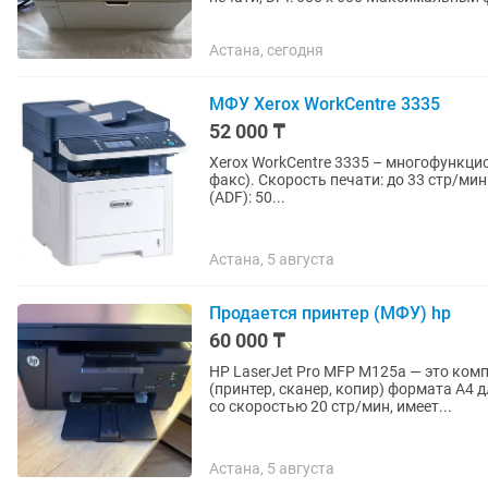
A5, A6, B5 Нестандартные...
Астана, сегодня
МФУ Xerox WorkCentre 3335
52 000 ₸
Xerox WorkCentre 3335 – многофункцио
факс). Скорость печати: до 33 стр/мин Разрешение: до 1200×1200 dpi Автоподача документов
(ADF): 50...
Астана, 5 августа
Продается принтер (МФУ) hp
60 000 ₸
HP LaserJet Pro MFP M125a — это ко
(принтер, сканер, копир) формата A4 
со скоростью 20 стр/мин, имеет...
Астана, 5 августа