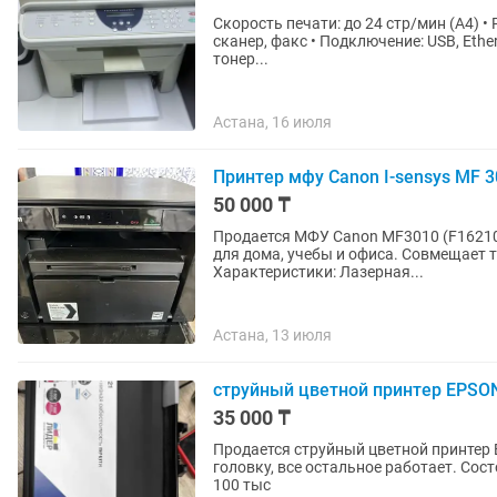
Скорость печати: до 24 стр/мин (A4) • 
сканер, факс • Подключение: USB, Ethe
тонер...
Астана, 16 июля
Принтер мфу Canon I-sensys MF 3
50 000 ₸
Продается МФУ Canon MF3010 (F16210
для дома, учебы и офиса. Совмещает т
Характеристики: Лазерная...
Астана, 13 июля
струйный цветной принтер EPSO
35 000 ₸
Продается струйный цветной принтер
головку, все остальное работает. Сос
100 тыс