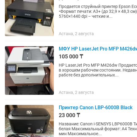
Продается струйный принтер Epson EcoTank L1
•Формат печати: A3+ (до 32,9 × 48,3 см
5760×1440 dpi – четкие и...
Астана, 2 августа
МФУ HP LaserJet Pro MFP M426d
105 000 ₸
HP LaserJet Pro MFP M426dw Продается надежное лазерное МФУ HP LaserJet Pro MFP M426dw
в хорошем рабочем состоянии. Недавно установлен новый картридж, полностью готов к
работе без дополнительных...
Астана, 2 августа
Принтер Canon LBP-6000B Black
23 000 ₸
Название: Canon i-SENSYS LBP6000B Тип устройства: Лазерный принтер Цвет печати: Черно-
белая Максимальный формат: A4 Технология печати: Лазерная Скорость печати: До 18 стр./
мин Максимальное...