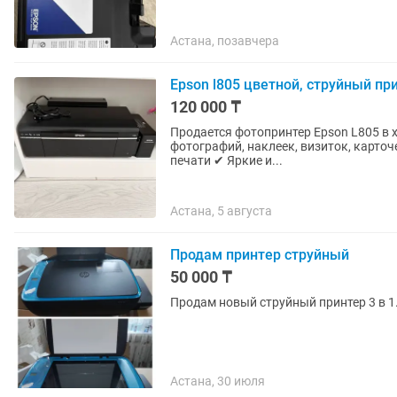
Астана, позавчера
Epson l805 цветной, струйный пр
120 000 ₸
Продается фотопринтер Epson L805 в 
фотографий, наклеек, визиток, карточек, докумен
печати ✔ Яркие и...
Астана, 5 августа
Продам принтер струйный
50 000 ₸
Продам новый струйный принтер 3 в 1.
Астана, 30 июля