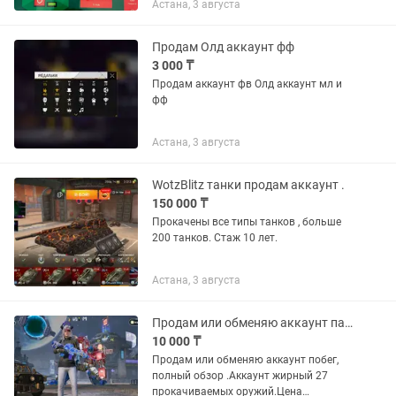
Астана, 3 августа
активированы. Продажа в связи с
ненадобностью. Цена- 15000 Тел...
Продам Олд аккаунт фф
3 000 ₸
Продам аккаунт фв Олд аккаунт мл и
фф
Астана, 3 августа
WotzBlitz танки продам аккаунт .
150 000 ₸
Прокачены все типы танков , больше
200 танков. Стаж 10 лет.
Астана, 3 августа
Продам или обменяю аккаунт пабг pubg
10 000 ₸
Продам или обменяю аккаунт побег,
полный обзор .Аккаунт жирный 27
прокачиваемых оружий.Цена