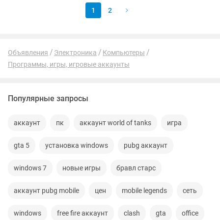
1
2
Объявления
Электроника
Компьютеры
Программы, игры, игровые аккаунты
Популярные запросы
аккаунт
пк
аккаунт world of tanks
игра
gta 5
установка windows
pubg аккаунт
windows 7
новые игры
бравл старс
аккаунт pubg mobile
цен
mobile legends
сеть
windows
free fire аккаунт
clash
gta
office