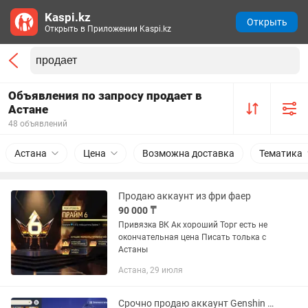
Kaspi.kz
Открыть
Открыть в Приложении Kaspi.kz
Объявления по запросу продает в
Астане
48 объявлений
Астана
Цена
Возможна доставка
Тематика
Продаю аккаунт из фри фаер
90 000 ₸
Привязка ВК Ак хороший Торг есть не
окончательная цена Писать толька с
Астаны
Астана, 29 июля
Срочно продаю аккаунт Genshin Impact( геншин импакт)