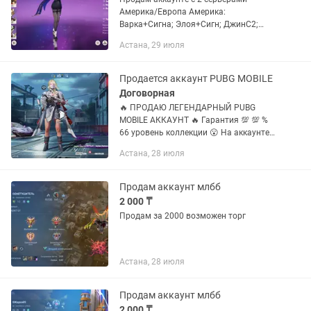
Америка/Европа Америка:
Варка+Сигна; Элоя+Сигн; ДжинС2;
Мона; Скирк; сигнал Коломбина;
Астана, 29 июля
Небесный крыло;Лиза с2; Беннет с3;
ноэлс1; сахароза с1; кеэя с1; Дали с6
Европа:...
Продается аккаунт PUBG MOBILE
Договорная
🔥 ПРОДАЮ ЛЕГЕНДАРНЫЙ PUBG
MOBILE АККАУНТ 🔥 Гарантия 💯 💯 %
66 уровень коллекции 😮 На аккаунте
есть всё, о чём мечтает настоящий
Астана, 28 июля
игрок: ❄ Все ледники — и все
прокачанные 👑 Редкие и золотые
костюмы 🔫...
Продам аккаунт млбб
2 000 ₸
Продам за 2000 возможен торг
Астана, 28 июля
Продам аккаунт млбб
2 000 ₸