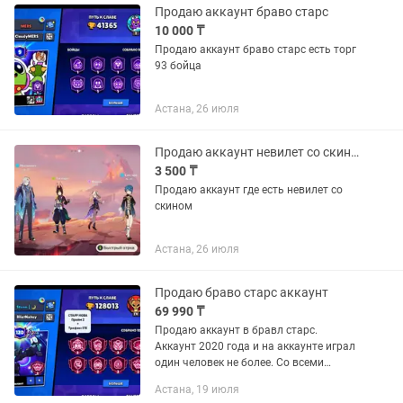
Продаю аккаунт браво старс
10 000 ₸
Продаю аккаунт браво старс есть торг
93 бойца
Астана, 26 июля
Продаю аккаунт невилет со скином
3 500 ₸
Продаю аккаунт где есть невилет со
скином
Астана, 26 июля
Продаю браво старс аккаунт
69 990 ₸
Продаю аккаунт в бравл старс.
Аккаунт 2020 года и на аккаунте играл
один человек не более. Со всеми
подробностями в или в лс . Отдам
Астана, 19 июля
аккаунт с gmail полностью Если вы с