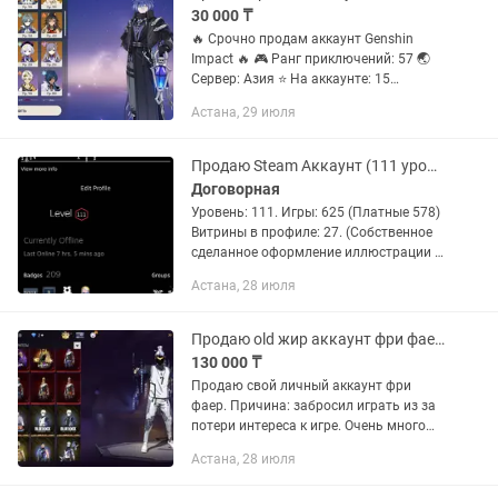
30 000 ₸
🔥 Срочно продам аккаунт Genshin
Impact 🔥 🎮 Ранг приключений: 57 🌏
Сервер: Азия ⭐ На аккаунте: 15
ивентовых 5★ персонажей 5
Астана, 29 июля
сигнатурных 5★ оружий 2 стандартных
5★ оружия ⭐ Сигнатурное оружие: ...
Продаю Steam Аккаунт (111 уровень)
Договорная
Уровень: 111. Игры: 625 (Платные 578)
Витрины в профиле: 27. (Собственное
сделанное оформление иллюстрации и
прочее) Инвентарь CS2 ≈ 80.000 тенге,
Астана, 28 июля
агенты, набор музыки Neck Deep на
10.000 тенге, и...
Продаю old жир аккаунт фри фаер!
130 000 ₸
Продаю свой личный аккаунт фри
фаер. Причина: забросил играть из за
потери интереса к игре. Очень много
скинов, на скринах буквально 10-12%
Астана, 28 июля
от всего. Прайм 8, 12 ЭВО пушек (2 из
которых...