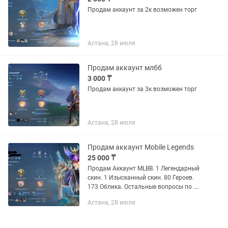
Продам аккаунт за 2к возможен торг
Астана, 28 июля
Продам аккаунт млбб
3 000 ₸
Продам аккаунт за 3к возможен торг
Астана, 28 июля
Продам аккаунт Mobile Legends
25 000 ₸
Продам Аккаунт MLBB. 1 Легендарный
скин. 1 Изысканный скин. 80 Героев.
173 Облика. Остальные вопросы по .
НЕ ЗВОНИТЬ! По поводу привязки,
Астана, 28 июля
плей маркет и мыло почта.