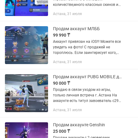
количестве,много классных скинов и
old скинов пишите цены
Астана, 31 июля
Продам аккаунт МЛББ
99 990 ₸
Аккаунт привязан на iOS!!! Можете все
увидеть на фото! С продажей не
тороплюсь. Если заинтересует кого,
можете звонить и писать! Отвечу в
Астана, 31 июля
любое время! P.S.: Продажу буду
осуществлять тет на тет......
Продам аккаунт PUBG MOBILE дешево
90 000 ₸
Продаю в связи уходом из игры,
только личная встреча г. Астана На
аккаунте есть титул завоеватель с29
28 прокачиваемых пушек, Эмка до
Астана, 31 июля
ящика, юмп юбилей с килл чатом и
ящиком, калаш с килл чатом и...
Продам аккаунте Genshin
25 000 ₸
Продам аккаунте с 2 серверами