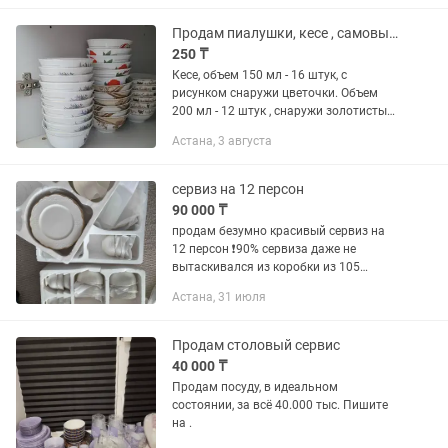
столе, прекрасно подойдет для
праздничных мероприятий, в...
Продам пиалушки, кесе , самовывоз
250 ₸
Кесе, объем 150 мл - 16 штук, с
рисунком снаружи цветочки. Объем
200 мл - 12 штук , снаружи золотистый
орнаменты В идеальном состоянии,
Астана, 3 августа
самовывоз возле района Азия парк
сервиз на 12 персон
90 000 ₸
продам безумно красивый сервиз на
12 персон ❗️90% сервиза даже не
вытаскивался из коробки из 105
предметов нет: 1 блюдца, 1 тарелки
Астана, 31 июля
8ка, 1 салатницы и 4 пиалы все
остальное в идеальном состоянии,...
Продам столовый сервис
40 000 ₸
Продам посуду, в идеальном
состоянии, за всë 40.000 тыс. Пишите
на .