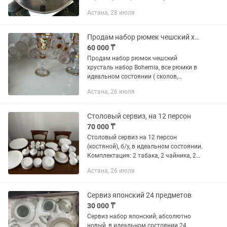
Прочная, в идеальном состоянии,
Астана, 28 июля
прослужит ещё много лет
Продам набор рюмек чешский хрусталь Bohemia
60 000 ₸
Продам набор рюмок чешский
хрусталь набор Bohemia, все рюмки в
идеальном состоянии ( сколов,
потертостей нет) 12 штук
Астана, 26 июля
Столовый сервиз, на 12 персон
70 000 ₸
Столовый сервиз на 12 персон
(костяной), б/у, в идеальном состоянии.
Комплектация: 2 табака, 2 чайника, 2
салфетницы, 12 чашек, 1 сахарница, 2
Астана, 26 июля
орешницы, 1 овальная тарелка, 1
салатница, 12 больших...
Сервиз японский 24 предметов
30 000 ₸
Сервиз набор японский, абсолютно
новый, в идеальном состоянии 24