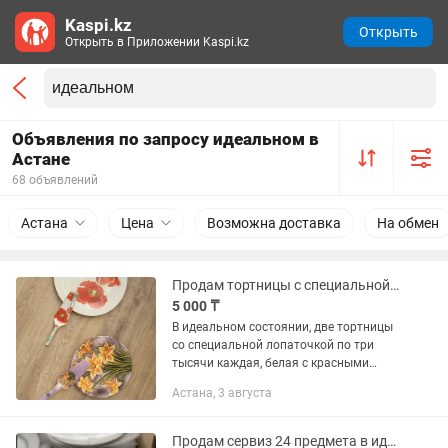
Kaspi.kz
Открыть
Открыть в Приложении Kaspi.kz
Объявления по запросу идеальном в
Астане
68 объявлений
Астана
Цена
Возможна доставка
На обмен
Продам тортницы с специальной ложкой , 2 штуки в идеальном
5 000 ₸
В идеальном состоянии, две тортницы
со специальной лопаточкой по три
тысячи каждая, белая с красными
маками чуть больше, сиреневая чуть
Астана, 3 августа
меньше размером, две по цене одной,
самовывоз с района Азия парк
Продам сервиз 24 предмета в идеальном состоянии