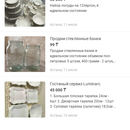
Набор посуды на 12персон, в
идеальном состояние
Астана, 11 июля
Продам стеклянные банки
99 ₸
Продам стеклянные банки в
идеальном состоянии объемом пол-
литровых 5 штуки, 400 грамм - 2 штук,
350 грамм - 3 штук.
Астана, 11 июля
Гостиный сервиз Luminarc
45 000 ₸
1. Большая плоская тарелка 24см -
6шт 2. Десертная тарелка 20см - 12шт
3. Суповая тарелка (салатник) 18,5см -
6шт 4. Большой салатник 23см - 2шт В
Астана, 10 июля
идеальном состоянии!