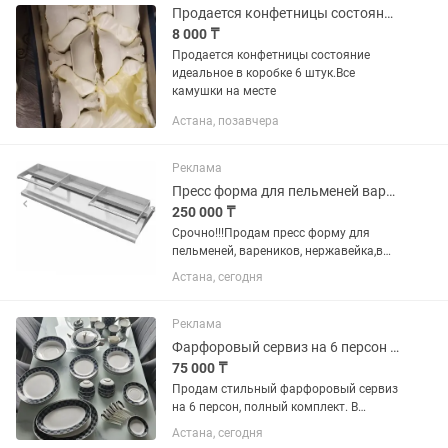
Продается конфетницы состояние идеальное в коробке 6 штук
8 000 ₸
Продается конфетницы состояние
идеальное в коробке 6 штук.Все
камушки на месте
Астана, позавчера
Реклама
Пресс форма для пельменей вареников.
250 000 ₸
Срочно!!!Продам пресс форму для
пельменей, вареников, нержавейка,в
идеальном состоянии .
Астана, сегодня
Реклама
Фарфоровый сервиз на 6 персон НОВЫЙ
75 000 ₸
Продам стильный фарфоровый сервиз
на 6 персон, полный комплект. В
идеальном состоянии, без трещин и
Астана, сегодня
сколов. Очень красиво смотрится на