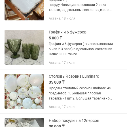
посуду.Новые,использовали 2 раза
только,в идеальном состоянии,сколов
дефектов нет.Продаем так как на
Астана, 18 июля
юбилей подарили новый набор.2
фруктовницы и 3 для нарезек,выпечек
и т.д Самовывоз По...
Графин и 6 фужеров
5 000 ₸
Графин и 6 фужеров ( в использовании
были 2-3 раза) в идеальном состоянии
Цена: 8 000 тенге
Астана, 17 июля
Столовый сервиз Luminarc
35 000 ₸
Продам столовый сервиз Luminarc, 45
предметов. 1. Большая плоская
тарелка - 1 шт 2. Большая тарелка - 6
шт 3. Суповая тарелка - 6 шт 4.
Астана, 17 июля
Большой салатник - 1 шт 5. Тарелка - 6
шт 6. Молочница - 1...
Набор посуды на 12персон
30 000 ₸