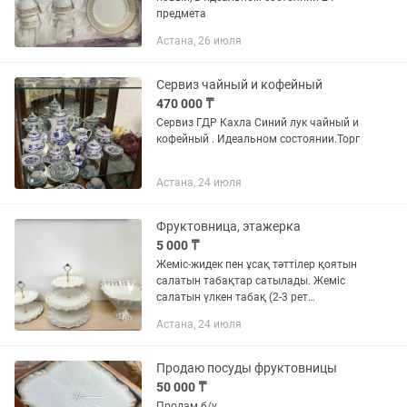
предмета
Астана, 26 июля
Сервиз чайный и кофейный
470 000 ₸
Сервиз ГДР Кахла Синий лук чайный и
кофейный . Идеальном состоянии.Торг
Астана, 24 июля
Фруктовница, этажерка
5 000 ₸
Жеміс-жидек пен ұсақ тәттілер қоятын
салатын табақтар сатылады. Жеміс
салатын үлкен табақ (2-3 рет
қолданылған) - 7000 тг., екі және үш
Астана, 24 июля
қабат табақтар бірге - 5000 тг. Продам
фруктовницу...
Продаю посуды фруктовницы
50 000 ₸
Продам б/у