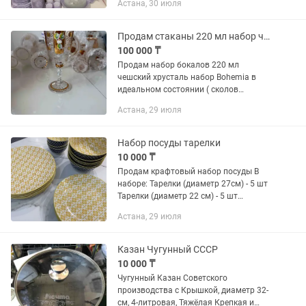
Астана, 30 июля
Продам стаканы 220 мл набор чешский хрусталь Bohemia
100 000 ₸
Продам набор бокалов 220 мл
чешский хрусталь набор Bohemia в
идеальном состоянии ( сколов
потертостей нет), 11 штук в наборе
Астана, 29 июля
Набор посуды тарелки
10 000 ₸
Продам крафтовый набор посуды В
наборе: Тарелки (диаметр 27см) - 5 шт
Тарелки (диаметр 22 см) - 5 шт
Глубокие чашки - 6шт Кесе чайные - 4
Астана, 29 июля
шт Все в идеальном состоянии, без
трещин и сколов....
Казан Чугунный СССР
10 000 ₸
Чугунный Казан Советского
производства с Крышкой, диаметр 32-
см, 4-литровая, Тяжёлая Крепкая и