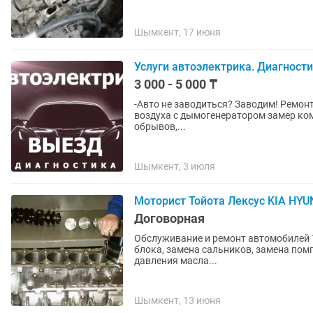
Шымкент, 17 июня
Услуги автоэлектрика. Диагност
3 000 - 5 000 ₸
-Авто не заводиться? Заводим! Ремонт автоэлектрики любой сложности: проверка на подсос
воздуха с дымогенератором замер компрессии двигателя замер давления бензонасоса поиск
обрывов,...
Шымкент, 3 июля
Моторист Тойота Лексус KIA HYU
Договорная
Обслуживание и ремонт автомобилей Т
блока, замена сальников, замена помп
давления масла...
Шымкент, 13 июня