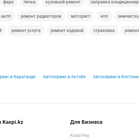
фара
печка
кузовной ремонт
заправка кондиционер
 акпп
ремонт радиаторов
моторист
кпп
химчистк
й
ремонт услуга
ремонт ходовой
страховка
ремонт
рвис в Караганде
Автосервис в Актобе
Автосервис в Костана
 Kaspi.kz
Для Бизнеса
Kaspi Pay