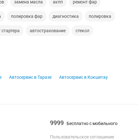
ов
замена масла
акпп
ремонт фар
а
полировка фар
диагностика
полировка
 стартера
автострахование
стекол
е
Автосервис в Таразе
Автосервис в Кокшетау
9999
Бесплатно с мобильного
Пользовательское соглашение