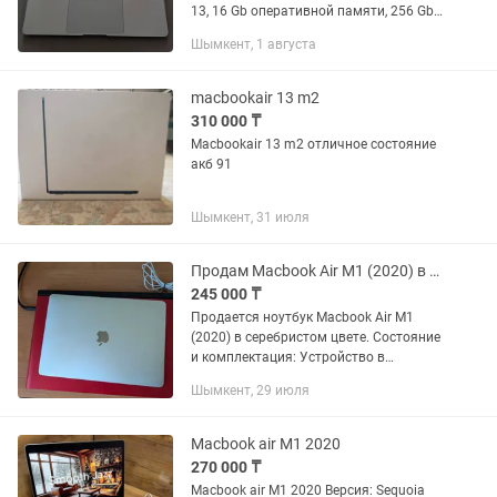
13, 16 Gb оперативной памяти, 256 Gb
диск, отличное состояние, в комплекте
Шымкент, 1 августа
зарядка Ресурс батареи 88%, циклов
перезарядки минимум...
macbookair 13 m2
310 000 ₸
Macbookair 13 m2 отличное состояние
акб 91
Шымкент, 31 июля
Продам Macbook Air M1 (2020) в идеальном состоянии
245 000 ₸
Продается ноутбук Macbook Air M1
(2020) в серебристом цвете. Состояние
и комплектация: Устройство в
идеальном состоянии: на корпусе нет
Шымкент, 29 июля
никаких потертостей и царапин.
Куплен в августе 2024 года,...
Macbook air M1 2020
270 000 ₸
Macbook air M1 2020 Версия: Sequoia