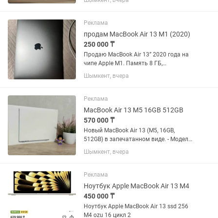
Шымкент, вчера
Батарея 100%, цикл 8 (не пользовался)
Сост отличное. Только продажа.
Пишите на .
Реклама
продам MacBook Air 13 M1 (2020)
250 000 ₸
Продаю MacBook Air 13” 2020 года на
чипе Apple M1. Память 8 ГБ,
накопитель 256 ГБ SSD. В комплекте:
Шымкент, вчера
коробка, оригинальный шнур (без
блока питания), чехол по желанию
(обклеен наклейками) Состояние...
Реклама
MacBook Air 13 M5 16GB 512GB
570 000 ₸
Новый MacBook Air 13 (M5, 16GB,
512GB) в запечатанном виде. - Модель:
MacBook Air 13 (2026) - Процессор: M5,
Шымкент, вчера
10-CPU, 8-GPU, 16-NE - Память: 16GB
Unified Memory - Накопитель: 512GB
SSD - Клавиатура:...
Реклама
Ноутбук Apple MacBook Air 13 M4
450 000 ₸
Ноутбук Apple MacBook Air 13 ssd 256
M4 ozu 16 цикл 2