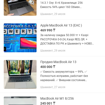
14.3.1 Озу: 8 гб Хранилище: 256
Емкость 94% цикл 160 Обмен
интересуют на Айфон 16 про max с
Шымкент, 29 июля
моим доплатой Куплен в 2024 В
комплект Оригинальный...
Apple MacBook Air 13 (EAC )
469 990 ₸
За наличку скидка 50.000 тг + Kaspi
РАССРОЧКА 0-0-24, Kaspi RED, QR. +
ДОСТАВКА ПО РК и Шымкенту + НОВОЕ
ПОСТУПЛЕНИЕ ноутбуков + ГАРАНТИЯ
Шымкент, 29 июля
1 год + БОЛЕЕ 70 Новых и Б/у
ноутбуков: НОВЫЕ и Стильные...
Продаю MacBook Air 13
400 000 ₸
✅ Емкость аккумулятора — 99%. ✅
Полностью исправен, работает без
нареканий. ✅ Внешнее состояние
отличное, без сколов и царапин. ✅
Шымкент, 27 июля
Бережная эксплуатация. ✅ В комплекте
оригинальное зарядное устройство.
MacBook Air M1 8/256
245 001 ₸