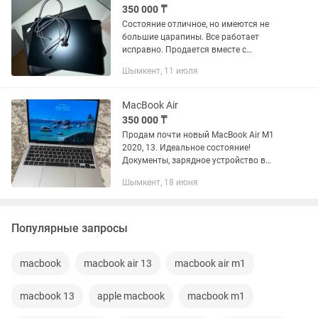
350 000 ₸
Состояние отличное, но имеются не
большие царапины. Все работает
исправно. Продается вместе с
оригинальным шнуром и кожаный
Шымкент, 11 июля
черным чехлом. MacBook Air M2, 8гб
SSD 256 2022г 13,6 дюймовый
MacBook Air
350 000 ₸
Продам почти новый MacBook Air M1
2020, 13. Идеальное состояние!
Документы, зарядное устройство в
комплекте. Беспроводная мышь в
Шымкент, 18 июня
подарок.
Популярные запросы
macbook
macbook air 13
macbook air m1
macbook 13
apple macbook
macbook m1