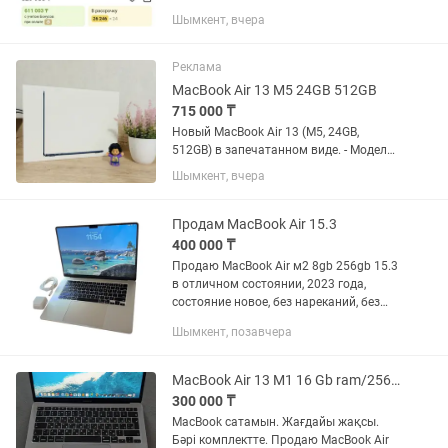
Шымкент, вчера
Реклама
MacBook Air 13 M5 24GB 512GB
715 000 ₸
Новый MacBook Air 13 (M5, 24GB,
512GB) в запечатанном виде. - Модель:
MacBook Air 13 (2026) - Процессор:
Шымкент, вчера
Мощный чип Apple M5 - Память: 24GB
оперативной памяти - Накопитель:
512GB скоростной SSD -...
Продам MacBook Air 15.3
400 000 ₸
Продаю MacBook Air м2 8gb 256gb 15.3
в отличном состоянии, 2023 года,
состояние новое, без нареканий, без
царапин, носил в чехле, и сумке,
Шымкент, позавчера
причина продажи, купил новый!!!
MacBook Air 13 M1 16 Gb ram/256 Gb storage
300 000 ₸
MacBook сатамын. Жағдайы жақсы.
Бәрі комплектте. Продаю MacBook Air