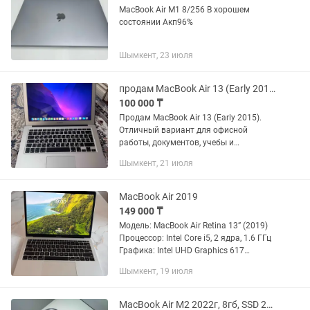
MacBook Air M1 8/256 В хорошем
состоянии Акп96%
Шымкент, 23 июля
продам MacBook Air 13 (Early 2015) 8 ГБ
100 000 ₸
Продам MacBook Air 13 (Early 2015).
Отличный вариант для офисной
работы, документов, учебы и
интернета. Компактный, легкий,
Шымкент, 21 июля
работает стабильно. Главный плюс — 8
ГБ оперативной памяти (не 4 ГБ), за...
MacBook Air 2019
149 000 ₸
Модель: MacBook Air Retina 13” (2019)
Процессор: Intel Core i5, 2 ядра, 1.6 ГГц
Графика: Intel UHD Graphics 617
(встроенная) Оперативная память: 8
Шымкент, 19 июля
ГБ LPDDR3 2133 МГц macOS: Sonoma
14.8.1 Отлично...
MacBook Air M2 2022г, 8гб, SSD 256, 13,6 дюймовый