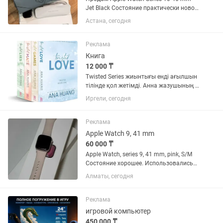
Jet Black Состояние практически новое.
Аккумулятор 100%. Часы покупались
Астана, сегодня
за 265 000 тг. Носились всего
несколько раз, большую часть
времени лежали без...
Реклама
Книга
12 000 ₸
Twisted Series жиынтығы енді ағылшын
тілінде қол жетімді. Анна жазушының 4
томы махаббат хикаясын әрқилы
Иргели, сегодня
сипаттайды
Реклама
Apple Watch 9, 41 mm
60 000 ₸
Apple Watch, series 9, 41 mm, pink, S/M
Состояние хорошее. Использовались
каждый день, на протяжении 1,5 лет
Алматы, сегодня
Все в комплекте. На часах есть мелкие
царапки, на фото показала. Заряда
хватает на целый...
Реклама
игровой компьютер
450 000 ₸