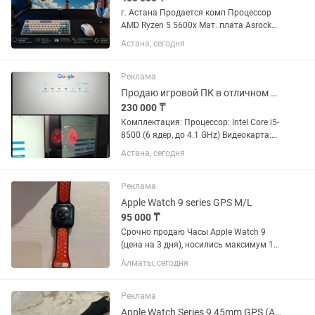
г. Астана Продается комп Процессор
AMD Ryzen 5 5600x Мат. плата Asrock
B550m Pro4 Видеокарта Palit RTX 3060
Астана, сегодня
12 gb Оперативная память Trident RGB
32gb 2x16 Блок питания Xilence Gaming
series XN240...
Реклама
Продаю игровой ПК в отличном состоянии, подходит для игр, работы и учебы
230 000 ₸
Комплектация: Процессор: Intel Core i5-
8500 (6 ядер, до 4.1 GHz) Видеокарта:
GTX 1650 Super 4GB GDDR5 ОЗУ: 16 GB
Астана, сегодня
DDR4 2400 MHz Материнская плата:
ASRock B360M SSD M.2 240 GB Kingston
HDD 500 GB...
Реклама
Apple Watch 9 series GPS M/L
95 000 ₸
Срочно продаю Часы Apple Watch 9
(цена на 3 дня), носились максимум 1
месяц. На экране даже пленка имеется.
Алматы, сегодня
Все документы, даже гарантийный
талон имеется. Продаем, так как
подарили на ДР. Жена не...
Реклама
Apple Watch Series 9 45mm GPS (АКБ 100%, Идеальное состояние)