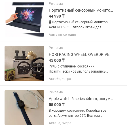
оригинальная зарядка и...
Реклама
Портативный сенсорный монитор AVRON 15.6 второй экран для работы
44 990 ₸
🖥 Портативный сенсорный монитор
AVRON 15.6" — второй экран для
работы, игр и смартфона! Нужен
Алматы, сегодня
дополнительный экран, который
можно взять с собой куда угодно?
AVRON 15.6" легко подключается к...
Реклама
HORI RACING WHEEL OVERDRIVE
45 000 ₸
Руль в отличном состоянии.
Практически новый, пользовались
редко и аккуратно. Педали газ, тормоз
Актобе, вчера
Длина кабеля 3 м. Особенности
коробка передач. •Вращение на 180⁰ и
270⁰. •Руль не использовался для...
Реклама
Apple watch 6 series 44mm, аккумулятор 97%
55 000 ₸
В хорошем состоянии. Коробка все
есть. Аккумулятор 97% Без торга!
Астана, вчера