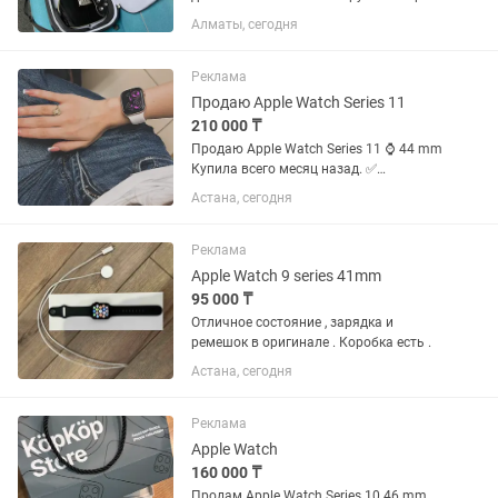
в руки от силы 7 раз Цена: Гитара - 380
Алматы, сегодня
000 Чехол брал за 60 000 (отдам в
подарок) Струны в подарок (купил
вместе с гитарой,...
Реклама
Продаю Apple Watch Series 11
210 000 ₸
Продаю Apple Watch Series 11 ⌚️ 44 mm
Купила всего месяц назад. ✅
Состояние отличное, пользовалась
Астана, сегодня
очень аккуратно.
Реклама
Apple Watch 9 series 41mm
95 000 ₸
Отличное состояние , зарядка и
ремешок в оригинале . Коробка есть .
Астана, сегодня
Реклама
Apple Watch
160 000 ₸
Продам Apple Watch Series 10 46 mm