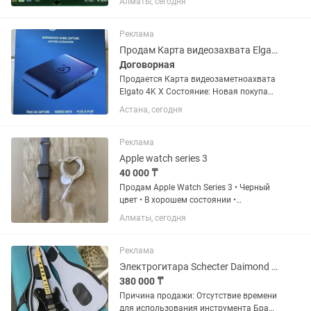
Алматы, сегодня
Количество разъемов CPU: 1
Количество разъемов PCI-Е: 1
Количество разъемов SATA: 4
Реклама
Количество разъемов IDE:...
Продам Карта видеозахвата Elgato 4K X
Договорная
Продается Карта видеозаметноахвата
Elgato 4K X Состояние: Новая покупали
27.07.2026 года. Elgato 4K X — Внешняя
Астана, сегодня
карта захвата нового поколения Elgato
4K X представляет собой компактное
устройство для...
Реклама
Apple watch series 3
40 000 ₸
Продам Apple Watch Series 3 • Черный
цвет • В хорошем состоянии •
Обновленное ПО • В комплекте
Алматы, сегодня
зарядный кабель •есть
дополнительный ремешок Часы
полностью исправны, работают без
Реклама
нареканий. Отличный...
Электрогитара Schecter Daimond series
380 000 ₸
Причина продажи: Отсутствие времени
для использования инструмента Брал