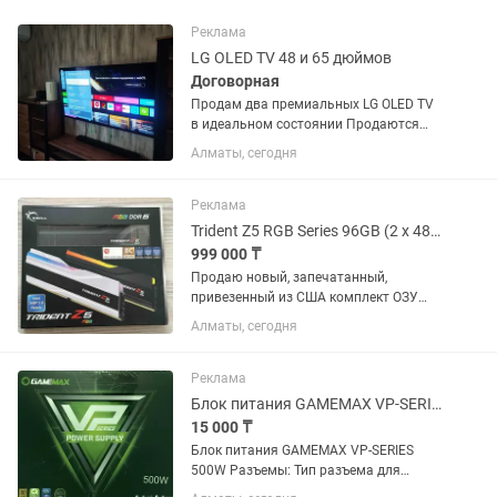
Реклама
LG OLED TV 48 и 65 дюймов
Договорная
Продам два премиальных LG OLED TV
в идеальном состоянии Продаются
два телевизора LG OLED,
Алматы, сегодня
приобретались новыми и
использовались исключительно в
домашних условиях. Оба телевизора
Реклама
полностью исправны,...
Trident Z5 RGB Series 96GB (2 x 48GB) PC RAM DDR5 6400 Новый
999 000 ₸
Продаю новый, запечатанный,
привезенный из США комплект ОЗУ
ДДР5. Торг возможен серьезным
Алматы, сегодня
покупателям. Пожизненная гарантия
от G. Skill Хватайте пока цена еще
дальше не выросла! DDR5 6400 (PC5...
Реклама
Блок питания GAMEMAX VP-SERIES 500W
15 000 ₸
Блок питания GAMEMAX VP-SERIES
500W Разъемы: Тип разъема для
материнской платы: 20+4 pin