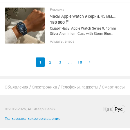
Реклама
Часы Apple Watch 9 серии, 45 мм, с голубым ремешком (S, M)
180 000 ₸
Смарт Часы Apple Watch Series 9, 45mm
Silver Aluminium Case with Storm Blue
Sport Band - M/L Оригинал, есть все
Алматы, вчера
документы, коробка, кабель.
1
2
3
...
18
Объявления
Электроника
Телефоны, гаджеты
Смарт-часы
Қаз
Рус
© 2012-2026, АО «Kaspi Bank»
Пользовательское соглашение