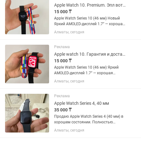
Apple Watch 10. Premium. Эпл вотч 10
15 000 ₸
Apple Watch Series 10 (46 мм) Новый
Яркий AMOLED-дисплей 1.7” — хорошая
яркость, видно даже на солнце. •
Алматы, сегодня
Подключение и синхронизация со
смартфоном • Классические и
современные циферблаты •...
Реклама
Apple watch 10. Гарантия и доставка. Эпл вотч 10
15 000 ₸
Apple Watch Series 10 (46 мм) Яркий
AMOLED-дисплей 1.7” — хорошая
яркость, видно даже на солнце. •
Алматы, сегодня
Подключение и синхронизация со
смартфоном • Классические и
современные циферблаты •
Реклама
Уведомления о...
Apple Watch Series 4, 40 мм
35 000 ₸
Продаю Apple Watch Series 4 (40 мм) в
хорошем состоянии. Полностью
исправны, работают без нареканий.
Алматы, сегодня
Отвязаны от Apple ID, готовы к
использованию. В комплекте: часы,