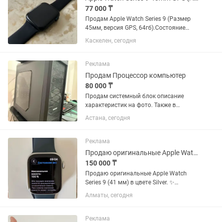
77 000 ₸
Продам Apple Watch Series 9 (Размер
45мм, версия GPS, 64гб).Состояние
абсолютно новых часов — корпус и
Каскелен, сегодня
дисплей без единой царапины, сколов
и потертостей. Использовались очень
бережно. Состояние...
Реклама
Продам Процессор компьютер
80 000 ₸
Продам системный блок описание
характеристик на фото. Также в
комплекте в подарок идет клавиатура
Астана, сегодня
Bloody, игровая мышь Razer и
наушники Steel series. Состояние
хорошее
Реклама
Продаю оригинальные Apple Watch Series 9 (41 мм) в цвете Silver
150 000 ₸
Продаю оригинальные Apple Watch
Series 9 (41 мм) в цвете Silver. ✨
Состояние — как новые. Пользовались
Алматы, сегодня
очень бережно. ✅ Оригинал (куплены в
Sulpak) ✅ Ёмкость аккумулятора —
100% ✅ Без царапин и...
Реклама