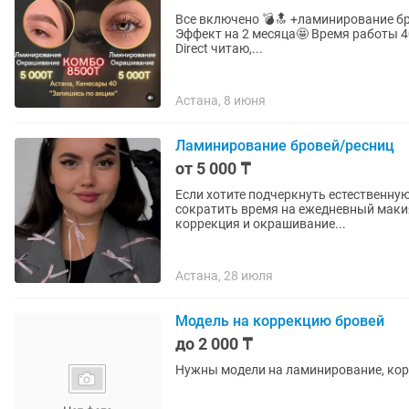
Все включено 💣🔝 +ламинирование бровей +коррекция +окрашивание Все за5️⃣0️⃣0️⃣0️⃣тг
Эффект на 2 месяца🤩 Время работы 40мин💣 Жду вас у себя🕊 🕜Работаю: 09
Direct читаю,...
Астана, 8 июня
Ламинирование бровей/ресниц
от 5 000 ₸
Если хотите подчеркнуть естественную
сократить время на ежедневный макия
коррекция и окрашивание...
Астана, 28 июля
Модель на коррекцию бровей
до 2 000 ₸
Нужны модели на ламинирование, кор