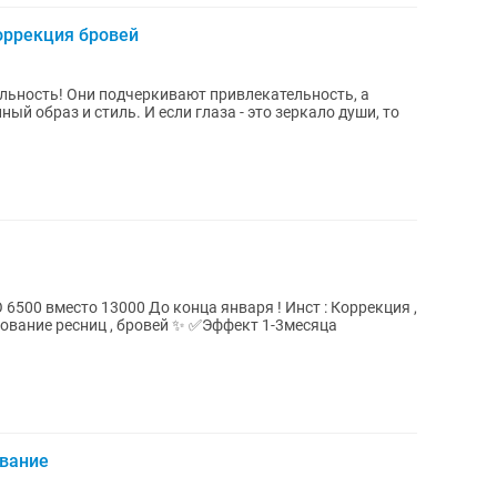
оррекция бровей
альность! Они подчеркивают привлекательность, а
ый образ и стиль. И если глаза - это зеркало души, то
я ,
иц , бровей ✨ ✅Эффект 1-3месяца
вание