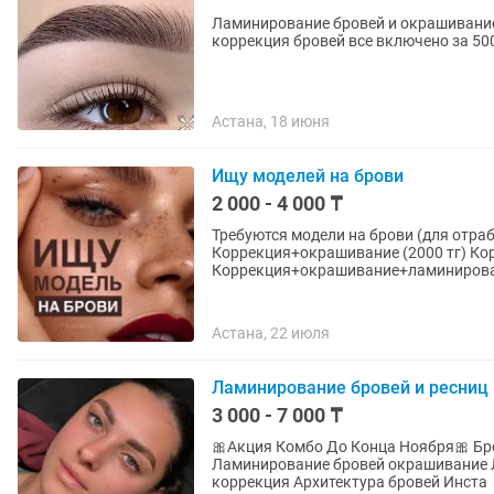
Ламинирование бровей и окрашивани
коррекция бровей все включено за 50
Астана, 18 июня
Ищу моделей на брови
2 000 - 4 000 ₸
Требуются модели на брови (для отра
Коррекция+окрашивание (2000 тг) Ко
Астана, 22 июля
Ламинирование бровей и ресниц
3 000 - 7 000 ₸
🎀Акция Комбо До Конца Ноября🎀 Брови+лам
Ламинирование бровей окрашивание Ламинирование ресниц Осветление бровей Халяль
коррекция Архитектура бровей Инста