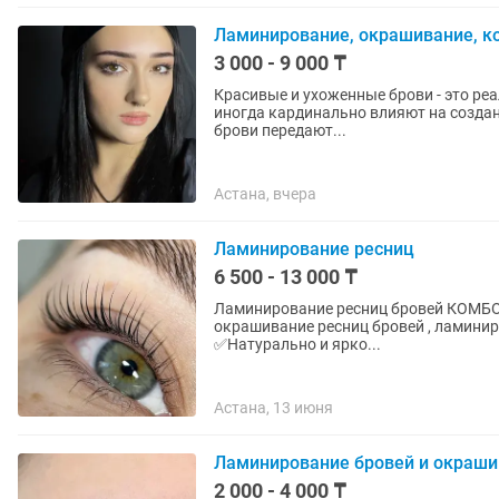
Ламинирование, окрашивание, к
3 000 - 9 000 ₸
Красивые и ухоженные брови - это ре
иногда кардинально влияют на созданн
брови передают...
Астана, вчера
Ламинирование ресниц
6 500 - 13 000 ₸
Ламинирование ресниц бровей КОМБО 6500 вместо 13000 До конца января ! Инст : Коррекци
окрашивание ресниц бровей , ламинирование ресн
✅Натурально и ярко...
Астана, 13 июня
Ламинирование бровей и окраши
2 000 - 4 000 ₸