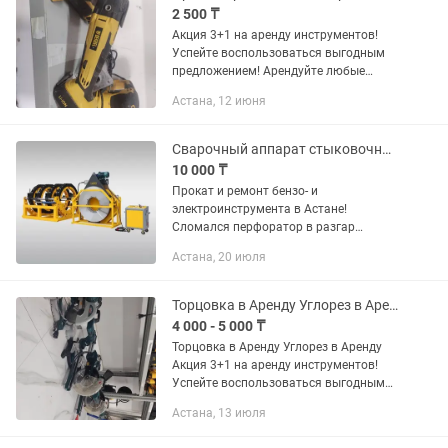
2 500 ₸
Акция 3+1 на аренду инструментов!
Успейте воспользоваться выгодным
предложением! Арендуйте любые
инструменты на 3 дня, и получите 1
Астана, 12 июня
день в подарок! Мы рады помочь вам
и сэкономить ваши средства...
Сварочный аппарат стыковочный для больших труб
10 000 ₸
Прокат и ремонт бензо- и
электроинструмента в Астане!
Сломался перфоратор в разгар
ремонта? Нужен мощный штроборез
Астана, 20 июля
или виброплита всего на один день?
Не тратьте лишние деньги на покупку
дорогого...
Торцовка в Аренду Углорез в Аренду
4 000 - 5 000 ₸
Торцовка в Аренду Углорез в Аренду
Акция 3+1 на аренду инструментов!
Успейте воспользоваться выгодным
предложением! Арендуйте любые
Астана, 13 июля
инструменты на 3 дня, и получите 1
день в подарок! Мы рады помочь...