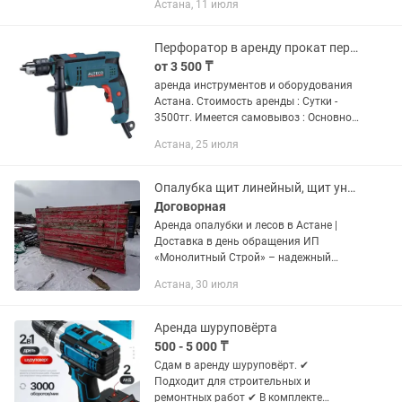
Астана, 11 июля
металлов и других материалов.
инструмент оснащен двигателем...
Перфоратор в аренду прокат перфоратора
от 3 500 ₸
аренда инструментов и оборудования
Астана. Стоимость аренды : Сутки -
3500тг. Имеется самовывоз : Основной
офис Тараз 9, правый берег А так-же
Астана, 25 июля
доставка курьером по таксометру
Яндекс Все...
Опалубка щит линейный, щит универсальный
Договорная
Аренда опалубки и лесов в Астане |
Доставка в день обращения ИП
«Монолитный Строй» – надежный
поставщик оборудования для
Астана, 30 июля
монолитного строительства. В
наличии большой объем: Опалубка:
•Щитовая...
Аренда шуруповёрта
500 - 5 000 ₸
Сдам в аренду шуруповёрт. ✔
Подходит для строительных и
ремонтных работ ✔ В комплекте