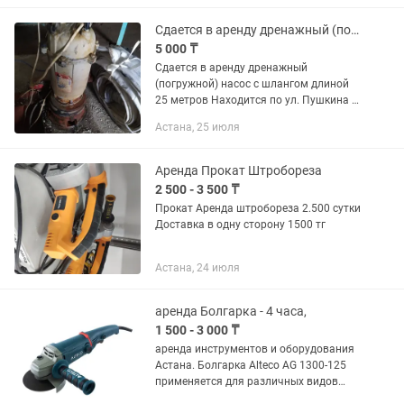
и сэкономить ваши средства...
Сдается в аренду дренажный (погружной) насос, НЕ дорого
5 000 ₸
Сдается в аренду дренажный
(погружной) насос с шлангом длиной
25 метров Находится по ул. Пушкина в
районе первого автопарка Стоимость
Астана, 25 июля
аренды: 5000 тенге в сутки! // Залог за
насос 60000 тенге...
Аренда Прокат Штробореза
2 500 - 3 500 ₸
Прокат Аренда штробореза 2.500 сутки
Доставка в одну сторону 1500 тг
Астана, 24 июля
аренда Болгарка - 4 часа,
1 500 - 3 000 ₸
аренда инструментов и оборудования
Астана. Болгарка Alteco AG 1300-125
применяется для различных видов
работ по шлифованию и резанию