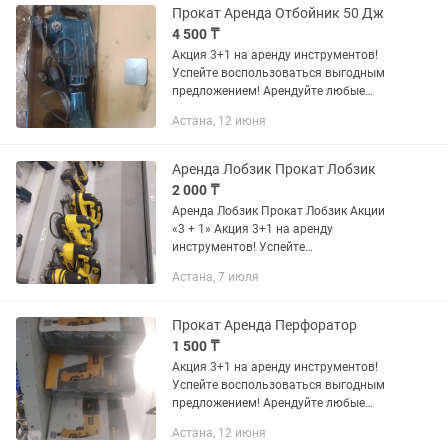
Прокат Аренда Отбойник 50 Дж
4 500 ₸
Акция 3+1 на аренду инструментов!
Успейте воспользоваться выгодным
предложением! Арендуйте любые
инструменты на 3 дня, и получите 1
Астана, 12 июня
день в подарок! Мы рады помочь вам
и сэкономить ваши средства...
Аренда Лобзик Прокат Лобзик
2 000 ₸
Аренда Лобзик Прокат Лобзик Акции
«3 + 1» Акция 3+1 на аренду
инструментов! Успейте
воспользоваться выгодным
Астана, 7 июля
предложением! Арендуйте любые
инструменты на 3 дня, и получите 1
день в подарок! Мы...
Прокат Аренда Перфоратор
1 500 ₸
Акция 3+1 на аренду инструментов!
Успейте воспользоваться выгодным
предложением! Арендуйте любые
инструменты на 3 дня, и получите 1
Астана, 12 июня
день в подарок! Мы рады помочь вам