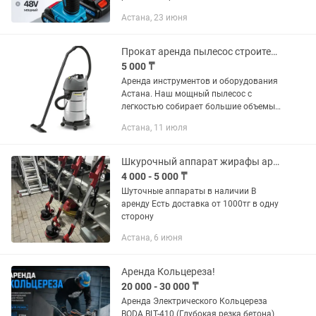
аккумулятор и зарядное устройство ✔
Астана, 23 июня
Исправный, готов к работе ✔
Посуточная аренда ✔ Почасовая
аренда...
Прокат аренда пылесос строительный
5 000 ₸
Аренда инструментов и оборудования
Астана. Наш мощный пылесос с
легкостью собирает большие объемы
жидкостей, пыли и крупного мусора.
Астана, 11 июля
Мощная 1500 Вт турбина обеспечивает
уверенный сбор любого мусора....
Шкурочный аппарат жирафы аренда прокат
4 000 - 5 000 ₸
Шуточные аппараты в наличии В
аренду Есть доставка от 1000тг в одну
сторону
Астана, 6 июня
Аренда Кольцереза!
20 000 - 30 000 ₸
Аренда Электрического Кольцереза
BODA BLT-410 (Глубокая резка бетона)