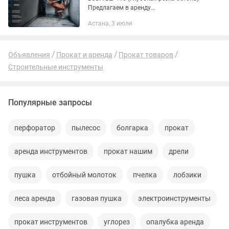
Предлагаем в аренду
профессиональный ручной кольцерез
Астана, 3 июля
BODA BLT-410. Если стандартная
болгарка (УШМ) или швонарезчик не...
Объявления
Прокат и аренда
Прокат товаров
Строительные инструменты
Популярные запросы
перфоратор
пылесос
болгарка
прокат
аренда инструментов
прокат нашим
дрели
пушка
отбойный молоток
пчелка
лобзики
леса аренда
газовая пушка
электроинструменты
прокат инструментов
углорез
опалубка аренда