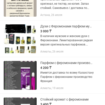
оригинал, не тестер, не копия. Запах
стойкий. Самовывоз / доставка по
договоренности. Цитрусово-древесный
Астана, 26 июля
аромат с нотами грейпфрута, амбры и
небесного феромона; яркий,...
Духи с Феромонами парфюм мужской женский Подарок девушке на день рождения
3 000 ₸
В наличии мужские и женские духи с
Феромонами. Лимитированная редкая
версия оригинальных парфюмов.
Качество отличное, оригинальное.
Алматы, 26 июля
Стойкость отличная. Цена за шт: 3 000
тг. Максимально доступная...
Парфюм с феромонами производство Франция известных брендов
4 200 ₸
Имеется доставка по всему Казахстану
Парфюм с феромонами производство
Франция
Алматы, 19 июля
Стойкий аромат с феромонами
3 400 ₸