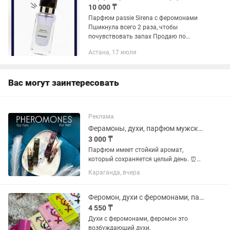
10 000 ₸
Парфюм passie Sirena с феромонами
Пшикнула всего 2 раза, чтобы
почувствовать запах Продаю по
причине того, что мне запах не
Астана, 17 июля
подошел
Вас могут заинтересовать
Реклама
Ферамоны, духи, парфюм мужские/женские
3 000 ₸
Парфюм имеет стойкий аромат,
который сохраняется целый день. ⏰
Удобный флакон легко помещается в
Караганда, вчера
сумочке. Ведь «тайный ключ» вашего
шарма должен быть всегда под рукой!
Аромат для женщин, которые...
Феромон, духи с феромонами, парфюм
4 550 ₸
Духи с феромонами, феромон это
возбуждающий духи,