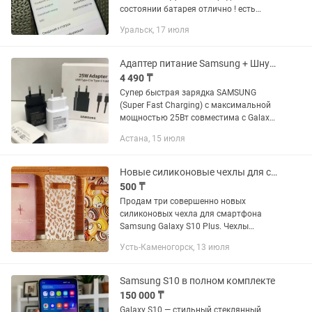
состоянии батарея отлично ! есть
каспий рассрочка 00-12 RED ✅✅✅
Уральск, 17 июля
УРАЛЬСК АКСАЙ ДОСТАВКА
Адаптер питание Samsung + Шнур для Type-C 25Вт Зарядка Самсунг тайпси
4 490 ₸
Супер быстрая зарядка SAMSUNG
(Super Fast Charging) с максимальной
мощностью 25Вт совместима с Galaxy
S10 5G, A80, A70 и рядом будущих
Астана, 15 июля
устройств. Основные характеристики:
Размер - 41,4 x 78,1 x 26,2...
Новые силиконовые чехлы для смартфона Samsung Galaxy S10 Plus
500 ₸
Продам три совершенно новых
силиконовых чехла для смартфона
Samsung Galaxy S10 Plus. Чехлы
мягкие, с отверстиями под динамик и
Усть-Каменогорск, 13 июля
кабель зарядки. Изготовлены под
заказ по индивидуальному дизайну....
Samsung S10 в полном комплекте
150 000 ₸
Galaxy S10 — стильный стеклянный