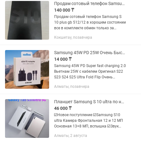
Продам сотовый телефон Samsung S10 plus в хорошем состоянии все в комплекте
140 000 ₸
Продам сотовый телефон Samsung S
10 plus gb 512/12 в хорошем состоянии
все в комплекте обмен только за
деньги обивление читайте
Кокшетау, позавчера
внимательно!!!
Samsung 45W PD 25W Очень Быстрая Зарядка 2.0 Оригинал S21-S25 Ultra Fold
14 000 ₸
Samsung 45W PD Super fast charging 2.0
Вьетнам 25W с кабелем Оригинал S22
S23 S24 S25 Ultra Fold Flip Очень
Быстрая Зарядка 2.0 Эту зарядку
Алматы, позавчера
клиенты покупают для своих
телефонов,таких как Samsung...
Планшет Samsung S 10 ultra по низкой цене Копия
46 000 ₸
☑️Новое поступление ☑️Samsung S10
ultra Камера Фронтальная 12 и 12 МП
Основная 13+8 МП, вспышка ☑️Звук
Четыре динамика AKG, ☑️Dolby Atmos
Алматы, 2 августа
☑️Аккумулятор 11200 мАч