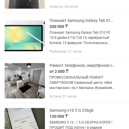
Алматы, 28 июля
Планшет Samsung Galaxy Tab S10 FE
200 000 ₸
Планшет Samsung Galaxy Tab S10 FE
10.9 дюйм 8 Гб/128 Гб серебристый
Купила 15 февраля. Пользовалась
буквально месяц, дальше он просто
Райымбек, 21 июля
валялся в полке Без трещин и царапин
Ремонт телефонов, смартфонов с гарантией
от 2 000 ₸
ПРОФЕССИОНАЛЬНЫЙ РЕМОНТ
СМАРТФОНОВ Сервисный центр «Моя
мастерская» пр-т Магжана Жумабаева,
39 МЫ РЕМОНТИРУЕМ: Смартфоны: •
Астана, 21 июля
Замена экрана / дисплея / стекла •
Замена аккумулятора • Ремонт после...
Samsung s10 5.G 256gb
120 000 ₸
SAMSUNG S 10 - / 5.G СБОРКА КОРЕЯ !
ПРОШИТ ПОД inDrive ! в редком