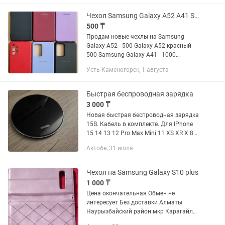
☑️(поддерживает зарядку 45 Вт) ☑ Н...
Чехол Samsung Galaxy A52 A41 S10 S20FE J5 Prime
500 ₸
Продам новые чехлы на Samsung
Galaxy A52 - 500 Galaxy A52 красный -
500 Samsung Galaxy A41 - 1000
Samsung Galaxy A41 - 1500 - Красный
Усть-Каменогорск, 1 августа
Samsung Galaxy A41 - 1500 - Черный
матовый Samsung Galaxy A41...
Быстрая беспроводная зарядка
3 000 ₸
Новая быстрая беспроводная зарядка
15В. Кабель в комплекте. Для IPhone
15 14 13 12 Pro Max Mini 11 XS XR X 8
Plus Для Airpods 3 , Для Samsung
Актобе, 31 июля
Galaxy S24/S23/S23 Ultra/S22/S22+/S22
Ultra/S21/S21+/S21...
Чехол на Samsung Galaxy S10 plus
1 000 ₸
Цена окончательная Обмен не
интересует Без доставки Алматы
Наурызбайский район мкр Карагайлы
Смотрите и другие мои объявления