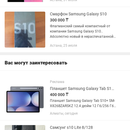
Астана, 31 июля
Экран без выгораний и царапин. Все
функции (FaceID,...
Смарфон Samsung Galaxy S10
300 000 ₸
Флагманский самый компактный от
компании Samsung Galaxy S10..
Абсолютно новый в нераспечатанной
заводской упаковке . Удобно работать
Астана, 25 июля
одной рукой с ним , престижного
черного цвета . Для тех которые...
Вас могут заинтересовать
Реклама
Планшет Samsung Galaxy Tab S10 SM-X826BZARSKZ 12.4 дюйм 12 Гб/256 Гб серый
400 000 ₸
Планшет Samsung Galaxy Tab S10+ SM-
X826BZARSKZ 12.4 дюйм 12 Гб/256 Гб
серый Еще в подарок чехол и
Алматы, сегодня
клавиатура оба новая куплена 20
июня паланшет тоже как новый куплен
20 июня на гарантия год Чехол...
Самсунг s10 Lite 8/128