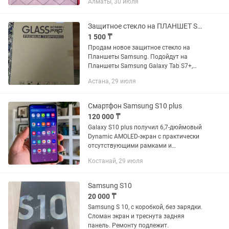
Алматы, 30 июля
Защитное стекло на ПЛАНШЕТ Samsung Galaxy Tab S7, S8,S9,S10
1 500 ₸
Продам новое защитное стекло на
Планшеты Samsung. Подойдут на
Планшеты Samsung Galaxy Tab S7+,
S8+,S9+,S10+. Стекло GLASS SHREEN
Астана, 29 июля
PRO premium tempered в упаковке, одна
штука. Новая. Торг уместен.
Смартфон Samsung S10 plus
120 000 ₸
Galaxy S10 plus получил 6,7-дюймовый
Dynamic AMOLED-экран с практически
отсутствующими рамками и
закругленными углами. Разрешение
Костанай, 29 июля
составляет 3040 x 1440 пикселей,
плотность 550 ppi. Соотношением...
Samsung S10
20 000 ₸
Samsung S 10, с коробкой, без зарядки.
Сломан экран и треснута задняя
панель. Ремонту подлежит.