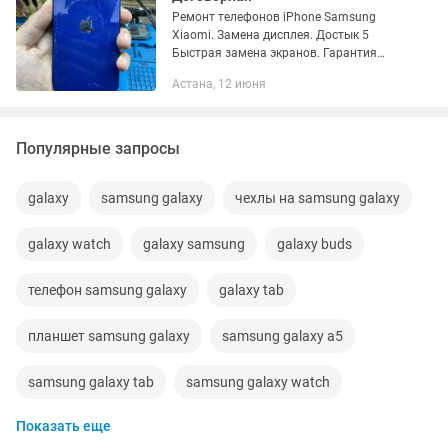
Ремонт телефонов iPhone Samsung
Xiaomi. Замена дисплея. Достык 5
Быстрая замена экранов. Гарантия
качества. Уточняйте наличие и цены
Астана, 12 июня
Дисплей iPhone iphone 7 8.500тг iphone
7 plus 9.500тг iphone 8...
Популярные запросы
galaxy
samsung galaxy
чехлы на samsung galaxy
galaxy watch
galaxy samsung
galaxy buds
телефон samsung galaxy
galaxy tab
планшет samsung galaxy
samsung galaxy a5
samsung galaxy tab
samsung galaxy watch
Показать еще
samsung galaxy a3
телефон galaxy
galaxy a5