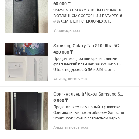
60 000 ₸
SAMSUNG GALAXY S 10 Lite ORIGINAL 8.
В ОТЛИЧНОМ СОСТОЯНИИ БАТАРЕЯ 🔋
✅💪КОМПЛЕКТ СТЕКЛО ЧЕХОЛ
ОРИГИНАЛ БЛОК УРАЛЬСК АКСАЙ
Уральск, вчера
ДОСТАВКА ГАРАНТИЯ
Samsung Galaxy Tab S10 Ultra 5G 12/256GB (Оригинал)
420 000 ₸
Продам мощнейший оригинальный
флагманский планшет Galaxy Tab S10
Ultra с поддержкой 5G и SIM-карт.
Идеальное состояние корпуса и граней,
Атырау, позавчера
нет ни одного скола. На экране
наклеена бронеплёнка. Это...
Оригинальный Чехол Samsung Smart Book Cover для Galaxy Tab S9/S9 FE/S10
9 990 ₸
Представляем вам новый в упаковке
Оригинальный чехол-обложку Samsung
Smart Book Cover в элегантном черном
цвете, артикул EF-BX810PBEGRU. Этот
Алматы, позавчера
аксессуар разработан специально для
идеальной...