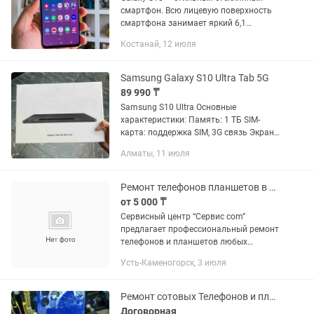
смартфон. Всю лицевую поверхность
смартфона занимает яркий 6,1
дюймовый Dynamic AMOLED экран с
Костанай, 12 июля
изогнутыми краями и тонкой
алюминиевой рамкой. Для любителей
тонких...
Samsung Galaxy S10 Ultra Tab 5G
89 990 ₸
Samsung S10 Ultra Основные
характеристики: Память: 1 ТБ SIM-
карта: поддержка SIM, 3G связь Экран:
11 дюймов INCELL, HD яркий дисплей
Алматы, 11 июля
(800×1280) Процессор: MTK6737, 1.3
ГГц, 8 ядер Система: Android...
Ремонт телефонов планшетов в Усть-Каменогорске быстро качественно гарантией
от 5 000 ₸
Сервисный центр “Сервис com”
предлагает профессиональный ремонт
телефонов и планшетов любых
моделей. Мы решаем любые
Усть-Каменогорск, 3 июля
проблемы: разбитый экран,
неработающие кнопки, быстрая
разрядка батареи и многое...
Ремонт сотовых Телефонов и планшетов всех моделей (apple, Samsung)
Договорная