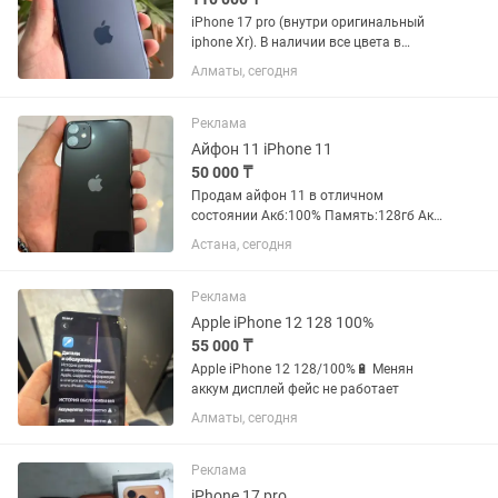
iPhone 17 pro (внутри оригинальный
iphone Xr). В наличии все цвета в
линейке: черный титан, синий титан,
Алматы, сегодня
натуральный титан, белый титан. В
Подарок Чехол ,Стекло Наушники
Аирподс Все функции в айфоне...
Реклама
Айфон 11 iPhone 11
50 000 ₸
Продам айфон 11 в отличном
состоянии Акб:100% Память:128гб Акб
и дисплей менян Фейс не работает Тру
Астана, сегодня
тон есть Передняя камера другого
цвета iPhone X, iPhone XR, iPhone XS,
iPhone XS Max, iPhone 11,...
Реклама
Apple iPhone 12 128 100%
55 000 ₸
Apple iPhone 12 128/100%🔋 Менян
аккум дисплей фейс не работает
Алматы, сегодня
Реклама
iPhone 17 pro