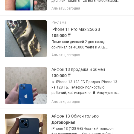
дисплей Память 128 Есть не большой
торг
Алматы, сегодня
Реклама
iPhone 11 Pro Max 256GB
105 000 ₸
Поменяли дисплей 2 дня назад
оригинал за 40,000 тенге и АКБ
усиленный Бренда JSID отличное
Алматы, сегодня
качество 100% состояние Сверху
дисплея защитное стекло стоит Face ID
True Tone все работает Версия iOS 18...
Айфон 13 продажа и обмен
130 000 ₸
📱 iPhone 13 128 ГБ Продаю iPhone 13
на 128 ГБ. Телефон полностью
рабочий, всё исправно. 🔋 Аккумулятор
менялся 📱 Дисплей менялся 📱 Есть
Алматы, сегодня
небольшие царапины на корпусе ✅ Всё
работает исправно 💰 Цена:...
Айфон 13 Обмен только
Договорная
iPhone 13 (128 GB) Честный телефон