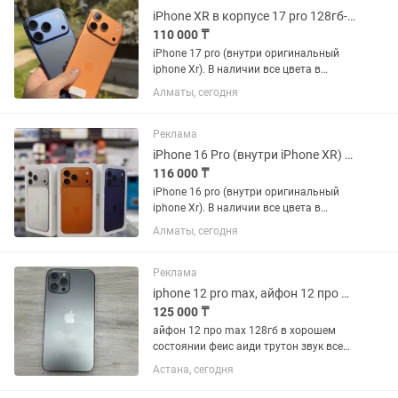
iPhone XR в корпусе 17 pro 128гб-256гб
110 000 ₸
iPhone 17 pro (внутри оригинальный
iphone Xr). В наличии все цвета в
линейке:
Алматы, сегодня
черный,золотой,белый,фиолетовый,син
ий и титан Все функции в айфоне
работают, • Полноценная ios, с
Реклама
поддержкой всех...
iPhone 16 Pro (внутри iPhone XR) 128 гигабайт Оригинал
116 000 ₸
iPhone 16 pro (внутри оригинальный
iphone Xr). В наличии все цвета в
линейке: черный титан, синий титан,
Алматы, сегодня
натуральный титан, белый титан. Все
функции в айфоне работают, •
Полноценная ios, с...
Реклама
iphone 12 pro max, айфон 12 про max
125 000 ₸
айфон 12 про max 128гб в хорошем
состоянии феис аиди трутон звук все
работают идеально емкость 78%
Астана, сегодня
менялся дисплеи на хорошый качество
работает без нариканий я сам