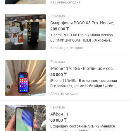
абсолютно новых часов — корпус и
Каскелен, сегодня
дисплей без единой царапины, сколов
и потертостей. Использовались очень
бережно. Состояние...
Реклама
Смартфоны POCO X8 Pro. Новые, оригинал. Гарантия 1 год. Караганда
205 000 ₸
Xiaomi POCO X8 Pro 5G Global Version
ВЕРИФИЦИРОВАННЫЕ!! . Основные
характеристики: - Экран: 6,59" AMOLED-
Караганда, сегодня
дисплей 1,5K, 120 Гц, сверхяркий -
Разрешение: 2756×1268 - Процессор:
Восьмиядерный CPU, до...
Реклама
iPhone 11/64Gb - В отличном состоянии
53 000 ₸
iPhone 11/64Gb - В отличном состоянии
Все работает, кроме фейс айди ! Фейс
айди не работает Менялся дисплей на
Алматы, сегодня
оригинал Менялась батарея на
усиленную! Динамики, камера все
работает отлично Торг...
Реклама
Айфон 11
60 000 ₸
В хорошем состояние АКБ 72 Менялся