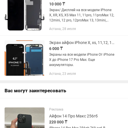
10 000 ₸
Экран/ Дисплей на все модели IPhone
X, XR, XS, XS Max 11, 11pro, 11proMax 12,
12mini, 12 pro, 12proMax 13, 13mini,
13Pro, 13Pro, 13proMax 14, 14Plus,
Астана, 28 июля
14pro, 14 proMax 15, 15Plus, 15Pro,...
Экран айфон iPhone X, xs, 11,12, 13, 14, 15, 16, 17 pro max дисплей
6 000 ₸
Экраны на все модели iPhone От iPhone
X до iPhone 17 Pro Max. Еще
аккумуляторы.
Астана, 23 июля
Вас могут заинтересовать
Реклама
Айфон 14 Про Макс 256гб
220 000 ₸