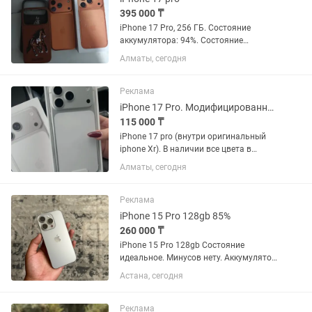
395 000 ₸
iPhone 17 Pro, 256 ГБ. Состояние
аккумулятора: 94%. Состояние
хорошее. Коробка есть. В подарок 2
Алматы, сегодня
чехла. На экране защитное стекло.
Камера и дисплей 120 Гц, OLED
оригинальные, менялись. Face ID...
Реклама
iPhone 17 Pro. Модифицированный XR iPhone .256 гигабайт
115 000 ₸
iPhone 17 pro (внутри оригинальный
iphone Xr). В наличии все цвета в
линейке: черный титан, синий титан,
Алматы, сегодня
натуральный титан, белый
титан.оранжевый Все функции в
айфоне работают, • Полноценная ios,
Реклама
с...
iPhone 15 Pro 128gb 85%
260 000 ₸
iPhone 15 Pro 128gb Состояние
идеальное. Минусов нету. Аккумулятор:
85% Коробки Нету Менялся дисплей на
Астана, сегодня
оригинал Обмен на 14 про или про
Макс с вашей хорошей доплатой.
Реклама