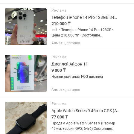
8/10 менялся дисплей • Гарантия на
устройство 100...
Реклама
Телефон iPhone 14 Pro 128GB 84% Айфон 14 Про 128ГБ 84%
210 000 ₸
Inst: • Телефон iPhone 14 Pro 128GB •
Цена 210.000 тг • Состояние
Аккумулятора 84% • Комплект: Шнур
Алматы, сегодня
зарядка, коробка • Состояние телефона
8/10 менялся дисплей на оригинал •
Гарантия на устройство...
Реклама
Дисплей Айфон 11
9 000 ₸
Новый оригинал FOG дисплеи
Алматы, сегодня
Реклама
Apple Watch Series 9 45mm GPS (АКБ 100%, Идеальное состояние)
77 000 ₸
Продам Apple Watch Series 9 (Размер
45мм, версия GPS, 64гб).Состояние