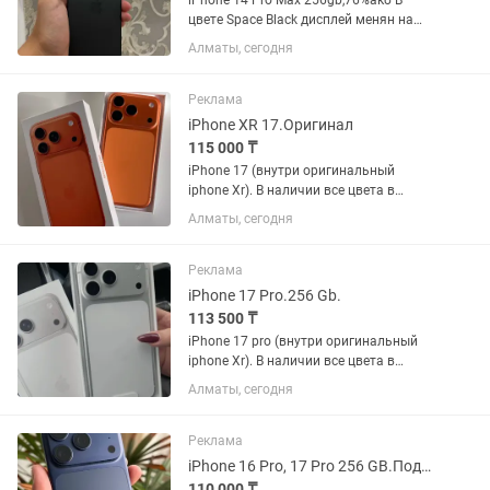
iPhone 14 Pro Max 256gb,76%акб В
цвете Space Black дисплей менян на
качественный(за 30к менял)120гц олед
Алматы, сегодня
Остальное все родное,все работает
Обмен интересует,чехол MagSafe
11,12,13,14,15,16,17
Реклама
iPhone XR 17.Оригинал
115 000 ₸
iPhone 17 (внутри оригинальный
iphone Xr). В наличии все цвета в
линейке: черный титан, синий титан,
Алматы, сегодня
натуральный титан, белый титан.В
подарок чехол и стекло.Каспи Рэд
Рассрочка . Все функции в айфоне...
Реклама
iPhone 17 Pro.256 Gb.
113 500 ₸
iPhone 17 pro (внутри оригинальный
iphone Xr). В наличии все цвета в
линейке: черный титан, синий титан,
Алматы, сегодня
натуральный титан, белый титан.В
Подарок Чехол,Стекло,Наушники
Аирподс Все функции в айфоне...
Реклама
iPhone 16 Pro, 17 Pro 256 GB.Подарок Аирподс
110 000 ₸