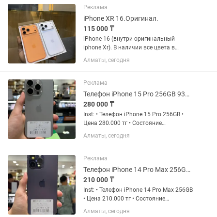
использую этот айфон минус
Реклама
пылинки...
iPhone XR 16.Оригинал.
115 000 ₸
iPhone 16 (внутри оригинальный
iphone Xr). В наличии все цвета в
линейке: черный титан, синий титан,
Алматы, сегодня
натуральный титан, белый титан.В
подарок чехол и стекло.Каспи Рэд
Рассрочка . Все функции в айфоне...
Реклама
Телефон iPhone 15 Pro 256GB 93% Айфон 15 Про 256ГБ 93%
280 000 ₸
Inst: • Телефон iPhone 15 Pro 256GB •
Цена 280.000 тг • Состояние
Аккумулятора 93% • Комплект: Шнур
Алматы, сегодня
зарядка, коробка • Состояние телефона
8/10 менялся дисплей • Гарантия на
устройство 100 дней •...
Реклама
Телефон iPhone 14 Pro Max 256GB 78% Айфон 14 Про Макс 256ГБ 78%
210 000 ₸
Inst: • Телефон iPhone 14 Pro Max 256GB
• Цена 210.000 тг • Состояние
Аккумулятора 78% • Комплект: Шнур
Алматы, сегодня
зарядка, коробка • Состояние телефона