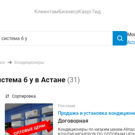
Клиентам
Бизнесу
Kaspi Гид
Мой
Аст
ика
Кондиционеры
стема б у в Астане
(31)
Сортировка
Реклама
Продажа и установка кондицион
Договорная
Кондиционеры по низким ценам Almacom Mid
КОНДИЦИОНЕРОВ ПО ОПТОВЫМ ЦЕНАМ СО СКЛАДА Большой 