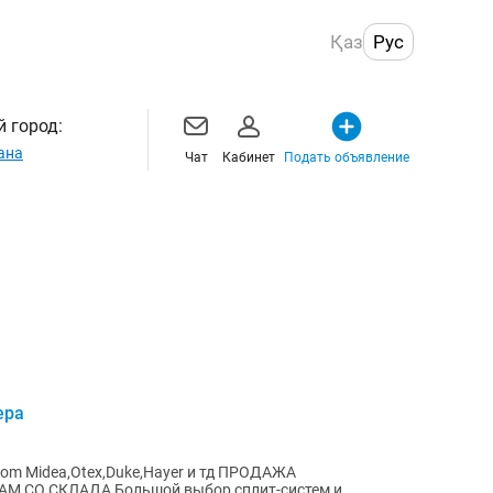
Қаз
Рус
 город:
ана
Чат
Кабинет
Подать объявление
ера
ea,Otex,Duke,Hayer и тд ПРОДАЖА
выбор сплит-систем и