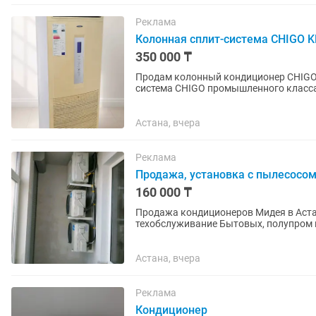
Реклама
Колонная сплит-система CHIGO KF
350 000 ₸
Продам колонный кондиционер CHIGO KFR-120LW/B(22) Прода
система CHIGO промышленного класса. Характеристики: - размер — высота 190 см. × ши
60 см. × глубина 35 см; -...
Астана, вчера
Реклама
Продажа, установка с пылесосом
160 000 ₸
Продажа кондиционеров Мидея в Астан
техобслуживание Бытовых
Астана, вчера
Реклама
Кондиционер