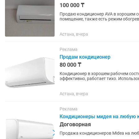
100 000 ₸
Продаю кондиционер AVA в хорошем с
помещение, также есть режим обогрева. Функции и режимы: ❄️ Охлаждение 🔥 Обогрев
скорости вентилятора:...
Астана, вчера
Реклама
Продам кондиционер
80 000 ₸
Кондиционер в хорошем рабочем сост
эффективно, работает тихо. Использовался ак
квартиры, дома или офиса. Продается в
Астана, вчера
Реклама
Кондиционеры мидея на любую к
Договорная
Продажа кондиционеров Midea на люб