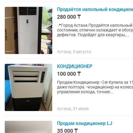
Продаётся напольный кондицион
280 000 ₸
📍Город Астана Продаётся напольный кондиционер Electrolux б/у. Полностью в рабочем
состоянии, отлично охлаждает и обог
дефектов. Подойдет для квартиры,...
Астана, 3 августа
КОНДИЦИОНЕР
100 000 ₸
Продам Кондиционер 💨❄️ Купила за 150 к абсолютно новый , пользовались всего м
даже полтора. •кондиционер на колесах •есть все функции , все рабочие | есть пульт
управление холода, точнее...
Астана, 31 июля
Продам кондиционер LJ
35 000 ₸