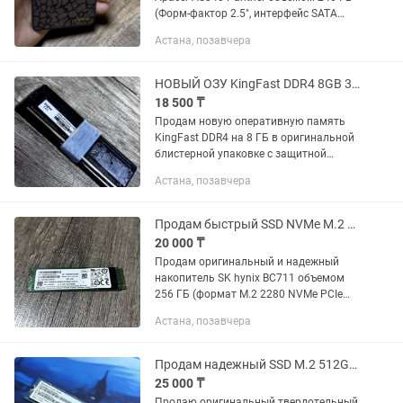
(Форм-фактор 2.5", интерфейс SATA
6Gb/s). Характеристики и техническое
Астана, позавчера
состояние: - Объем: 240 GB - Интерфейс:
SATA III (6 Gb/s) -...
НОВЫЙ ОЗУ KingFast DDR4 8GB 3200MHz (для ПК)
18 500 ₸
Продам новую оперативную память
KingFast DDR4 на 8 ГБ в оригинальной
блистерной упаковке с защитной
пломбой. Технические характеристики:
Астана, позавчера
- Бренд: KingFast - Объем: 8 GB - Тип
памяти: DDR4 (DIMM для...
Продам быстрый SSD NVMe M.2 SK hynix 256 GB
20 000 ₸
Продам оригинальный и надежный
накопитель SK hynix BC711 объемом
256 ГБ (формат M.2 2280 NVMe PCIe
3.0 x4). Отличный вариант для
Астана, позавчера
ускорения системы, ПК или ноутбука.
Характеристики: - Производитель:...
Продам надежный SSD M.2 512GB SanDisk X600 SATA III
25 000 ₸
Продаю оригинальный твердотельный