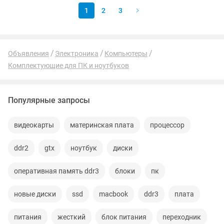
1
2
3
Объявления
Электроника
Компьютеры
Комплектующие для ПК и ноутбуков
Популярные запросы
видеокарты
материнская плата
процессор
ddr2
gtx
ноутбук
диски
оперативная память ddr3
блоки
пк
новые диски
ssd
macbook
ddr3
плата
питания
жесткий
блок питания
переходник