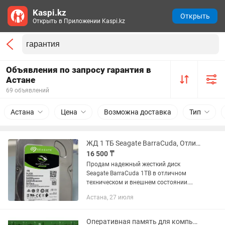
Kaspi.kz
Открыть
Открыть в Приложении Kaspi.kz
Объявления по запросу гарантия в
Астане
69 объявлений
Астана
Цена
Возможна доставка
Тип
ЖД 1 ТБ Seagate BarraCuda, Отличное состояние Гарантия
16 500 ₸
Продам надежный жесткий диск
Seagate BarraCuda 1TB в отличном
техническом и внешнем состоянии.
Подходит для стационарных ПК,
Астана, 27 июля
домашних серверов или в качестве
дополнительного хранилища под игры,
фото...
Оперативная память для компьютеров и терминалов с гарантией.