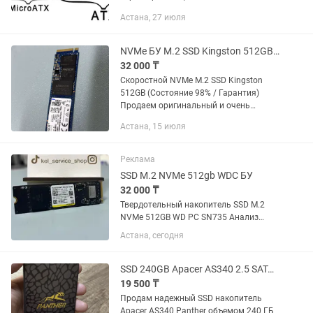
внешний вид данного товара могут
Астана, 27 июля
отличаться от указанных в
объявлении. В наличии и на заказ...
NVMe БУ M.2 SSD Kingston 512GB Есть гарантия!
32 000 ₸
Скоростной NVMe M.2 SSD Kingston
512GB (Состояние 98% / Гарантия)
Продаем оригинальный и очень
надежный твердотельный накопитель
Астана, 15 июля
Kingston (модель OM8PCP3512F-AA)
объемом 512 ГБ. Это быстрый NVMe-
диск...
Реклама
SSD M.2 NVMe 512gb WDC БУ
32 000 ₸
Твердотельный накопитель SSD M.2
NVMe 512GB WD PC SN735 Анализ
(CrystalDiskInfo): - Здоровье: 97% —
Астана, сегодня
состояние отличнейшее. - Износ:
записано 22 ТБ (ресурс огромный). -
Наработка: 9222 часа. -...
SSD 240GB Apacer AS340 2.5 SATA III Отличное состояние - почти новый
19 500 ₸
Продам надежный SSD накопитель
Apacer AS340 Panther объемом 240 ГБ