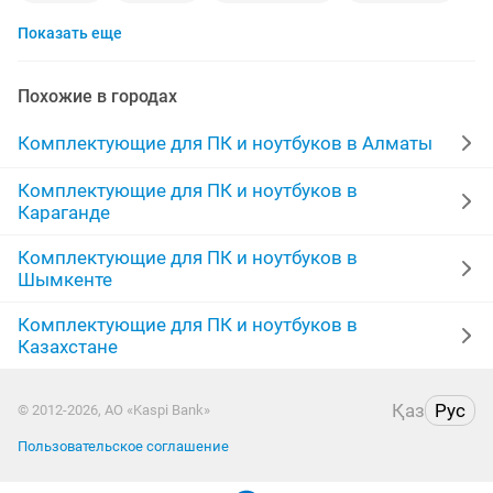
Показать еще
видеокарта
кабель
корпус
acer
зарядное устройство
шнур
lenovo
батарея
Похожие в городах
ноутбуки новые
macbook pro
vga
адаптер
Комплектующие для ПК и ноутбуков в Алматы
жесткий диск
2 gb
intel
ноутбуки караганда
Комплектующие для ПК и ноутбуков в
Караганде
hdmi
вентиляторы
дисплей
nvidia
dell
Комплектующие для ПК и ноутбуков в
Шымкенте
Комплектующие для ПК и ноутбуков в
Казахстане
Қаз
Рус
© 2012-2026, АО «Kaspi Bank»
Пользовательское соглашение