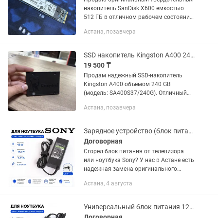
накопитель SanDisk X600 емкостью
512 ГБ в отличном рабочем состоянии.
Характеристики: - Модель: SanDisk
Астана, позавчера
X600 SSD M.2 2280 (SD9SN8W-512G-
1102) - Объем: 512 GB -...
SSD накопитель Kingston A400 240GB (SATA III, 2.5) Отличное состояние
19 500 ₸
Продам надежный SSD-накопитель
Kingston A400 объемом 240 GB
(модель: SA400S37/240G). Отличный
вариант для ускорения ПК или
Астана, позавчера
ноутбука, под установку системы
(Windows) и основных программ.
Состояние и...
Зарядное устройство (блок питания) для телевизора и ноутбука Sony
Договорная
Сгорел блок питания от телевизора
или ноутбука Sony? У нас в Астане есть
надежная замена оригинального
качества! Этот адаптер на 19.5V и
Астана, 4 августа
4.74A со стандартным штекером со
шпилькой внутри (6.5 х 4.4...
Универсальный блок питания 12V 5A 60W 5.5х2.5 мм для мониторов и техники
Договорная