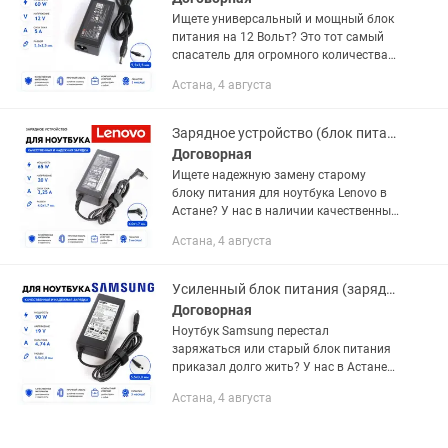
Ищете универсальный и мощный блок
питания на 12 Вольт? Это тот самый
спасатель для огромного количества
вашей техники! Надежный адаптер
Астана, 4 августа
выдает честные 60W (5 Ампер), не
перегревается под нагрузкой и...
Зарядное устройство (блок питания) для ноутбука Lenovo 20V 3.25A 65W тонкий
Договорная
Ищете надежную замену старому
блоку питания для ноутбука Lenovo в
Астане? У нас в наличии качественные
зарядные устройства для классических
Астана, 4 августа
моделей! Этот адаптер мощностью
65W со стандартным круглым...
Усиленный блок питания (зарядка) для ноутбука Samsung 19V 4.74A 90W
Договорная
Ноутбук Samsung перестал
заряжаться или старый блок питания
приказал долго жить? У нас в Астане
есть надежная замена оригинального
Астана, 4 августа
качества! Этот усиленный адаптер на
90W обеспечивает стабильную и...