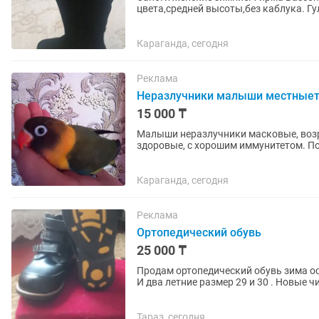
цвета,средней высоты,без каблука. Г
возможно)
Караганда, сегодня
Реклама
Неразлучники малыши местныет
15 000 ₸
Малыши неразлучники масковые, возра
здоровые, с хорошим иммунитетом. П
попугаев, черные семечки, овощи,...
Караганда, сегодня
Реклама
Ортопедический обувь
25 000 ₸
Продам ортопедический обувь зима ос
И два летние размер 29 и 30 . Новые ч
Тараз, сегодня