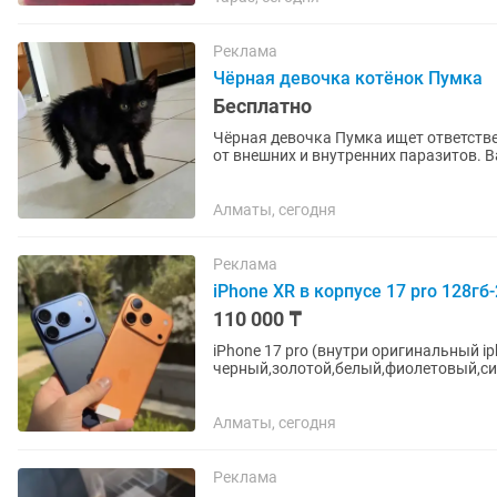
Реклама
Чёрная девочка котёнок Пумка
Бесплатно
Чёрная девочка Пумка ищет ответств
от внешних и внутренних паразитов. В
хороший характер, любит...
Алматы, сегодня
Реклама
iPhone XR в корпусе 17 pro 128гб
110 000 ₸
iPhone 17 pro (внутри оригинальный ip
черный,золотой,белый,фиолетовый,син
Полноценная ios, с поддержкой всех...
Алматы, сегодня
Реклама