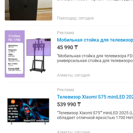
Павлодар, сегодня
Реклама
Мобильная стойка для телевизора 
45 990 ₸
"Мобильная стойка для телевизора FD-1700 Мобильная стойка для телевизор
универсальная стойка для телевизоров
стандарт VESA 200x200 –...
Алматы, сегодня
Реклама
Телевизор Xiaomi S75 miniLED 202
539 990 ₸
"Телевизор Xiaomi S75"" miniLED 2025 (L75MB-S) Телевизор Xiaomi S75"" min
обладает отличной яркостью 1700 Нет 
704 зонами подсветки...
Алматы, сегодня