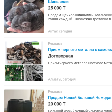
Шиншиллы
25 000 ₸
Продам щенков шиншиллы. Мальчики.
25000 каждый . Возможно доставка в 
стандарт. Окрас родителей...
Актау, сегодня
Реклама
Прием черного металла с самов
Договорная
Прием черного металла цветного мета
Алматы, сегодня
Реклама
Продам Новый Большой Чемодан
20 000 ₸
Большой новый черный чемодан, удобе