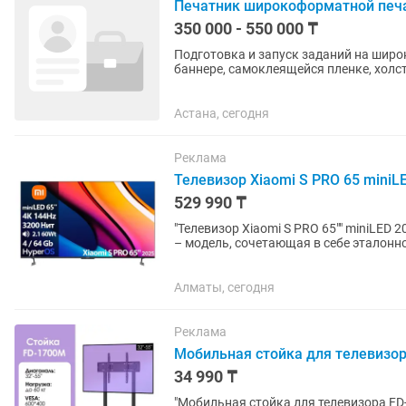
Печатник широкоформатной печ
350 000 - 550 000 ₸
Подготовка и запуск заданий на широкофо
баннере, самоклеящейся пленке, холсте, бумаге 
печати и цветопередачи. ...
Астана, сегодня
Реклама
Телевизор Xiaomi S PRO 65 miniLE
529 990 ₸
"Телевизор Xiaomi S PRO 65"" miniLED 2025 (L65MB-SP) Xiaomi S PRO
– модель, сочетающая в себе эталонн
Матрица 4K UltraHD с...
Алматы, сегодня
Реклама
Мобильная стойка для телевизора 
34 990 ₸
"Мобильная стойка для телевизора FD-1700M Мобильная стойка для телевиз