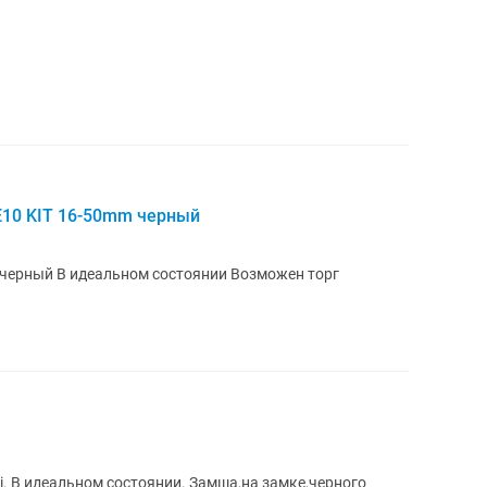
E10 KIT 16-50mm черный
Фотокамера Sony ZV-E10 KIT 16-50mm черный В идеальном состоянии Возможен торг
. В идеальном состоянии. Замша,на замке,черного