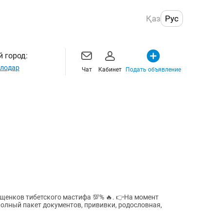
Қаз
Рус
 город:
лодар
Чат
Кабинет
Подать объявление
 тибетского мастифа 💯% 🔥. 👉На момент
полный пакет документов, прививки, родословная,