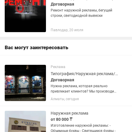
Договорная
Ремонт наружной рекламы, бегущей
строки, светодиодной вывески
Павлодар, 20 июля
Вас могут заинтересовать
Реклама
Типография/Наружная реклама/Шелкография
Договорная
Нужна реклама, которая реально
привлекает клиентов? Мы производим
всё-от стильных визиток до
Алматы, сегодня
масштабных рекламных стендов и
вывесок! Работаем на собственном
оборудовании, гарантируем четкую...
Наружная реклама
от 80 000 ₸
Изготовление наружной рекламы: -
Объемные буквы - Светящиеся буквы -