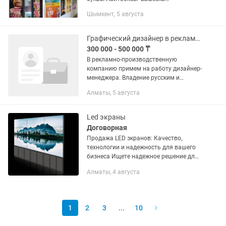
-Изготовление стендов Стенды для
Шымкент, 5 августа
школы и садика и для гос.учреждений
-Таблички и...
Графический дизайнер в рекламное агентство
300 000 - 500 000 ₸
В рекламно-производственную
компанию примем на работу дизайнер-
менеджера. Владение русским и
казахским языком. Работа в офисе с
Алматы, 5 августа
новыми и корпоративными клиентами.
Знание графических и офисных...
Led экраны
Договорная
Продажа LED экранов: Качество,
технологии и надежность для вашего
бизнеса Ищете надежное решение для
вывески, рекламы или визуальных
Алматы, 4 августа
презентаций? Мы предлагаем
высококачественные LED экраны,
которые...
1
2
3
...
10