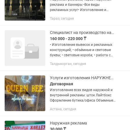
реклама и баннеры •Все виды
рекламных услуг• Изготовление и
монтаж Объемные буквы Вывеска •
Тараз, сегодня
Лайтбокс Широкоформатная печать
Для заказа наберите номер сумма
дешевле по...
Специалист на производство наружной рекламы
160 000 - 220 000 ₸
• Изготовление вывесок и рекламных
конструкций; • объёмные и световые
буквы; • световые короба; • работа с
ПВХ, акрилом, алюкобондом; • сборка и
Талдыкорган, сегодня
поклейка; • монтаж рекламных
конструкций. Главное —...
Услуги изготовления НАРУЖНЕЙ РЕКЛАМЫ
Договорная
Изготовление всех видов наружной и
внутренней рекламы: шток Лайтбокс
Оформление бутика/офиса Объемные
буквы вывески,таблички,указатели
Астана, сегодня
адресные указатели,номерки объемные
световые буквы объемные...
Наружная реклама
30 000 ₸