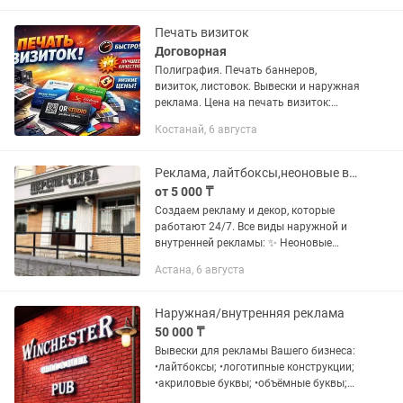
производственной базы; Разработка...
Печать визиток
Договорная
Полиграфия. Печать баннеров,
визиток, листовок. Вывески и наружная
реклама. Цена на печать визиток:
односторонние - глянец по 20тг.,
Костанай, 6 августа
матовые по 30. Двухсторонние - 25
глянец и 35 матовые. Дизайн от...
Реклама, лайтбоксы,неоновые вывески, наружная реклама, вывески
от 5 000 ₸
Создаем рекламу и декор, которые
работают 24/7. Все виды наружной и
внутренней рекламы: ✨ Неоновые
вывески — для самой смелой
Астана, 6 августа
атмосферы ✨ Световые лайтбоксы —
заметность днем и ночью ✨
Солидные...
Наружная/внутренняя реклама
50 000 ₸
Вывески для рекламы Вашего бизнеса:
•лайтбоксы; •логотипные конструкции;
•акриловые буквы; •объёмные буквы;
•slim LIGHT boxes По необходимости,