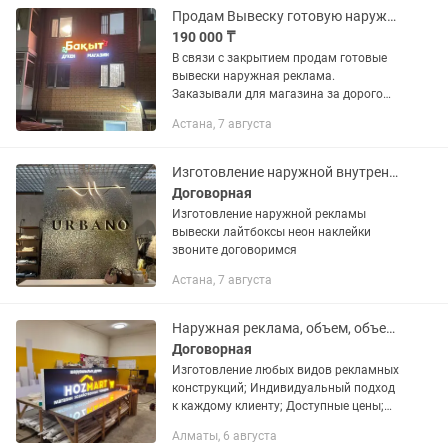
подарок
Продам Вывеску готовую наружная реклама
190 000 ₸
В связи с закрытием продам готовые
вывески наружная реклама.
Заказывали для магазина за дорого
хорошего качества! Работали не долго
Астана, 7 августа
на ночь выключались. Вывеска: Бакыт
магазин дукен, длина 3 м,...
Изготовление наружной внутренней рекламы вывески лайтбокс неон наклейки
Договорная
Изготовление наружной рекламы
вывески лайтбоксы неон наклейки
звоните договоримся
Астана, 7 августа
Наружная реклама, объем, объемные, светящиеся буквы, лайтбоксы,вывески.
Договорная
Изготовление любых видов рекламных
конструкций; Индивидуальный подход
к каждому клиенту; Доступные цены;
Высокое качество готового результата;
Алматы, 6 августа
Наличие собственной