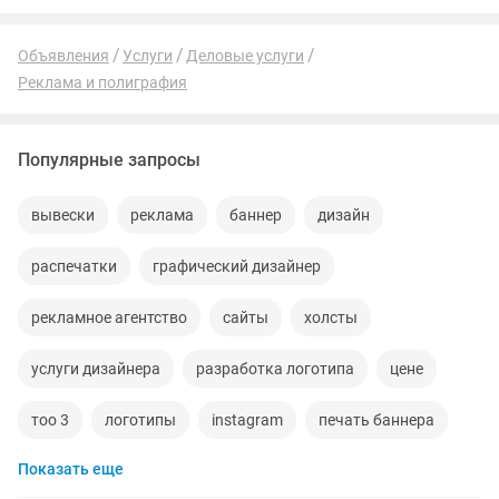
Объявления
Услуги
Деловые услуги
Реклама и полиграфия
Популярные запросы
вывески
реклама
баннер
дизайн
распечатки
графический дизайнер
рекламное агентство
сайты
холсты
услуги дизайнера
разработка логотипа
цене
тоо 3
логотипы
instagram
печать баннера
Показать еще
чехлы на iphone
стенд
договорная