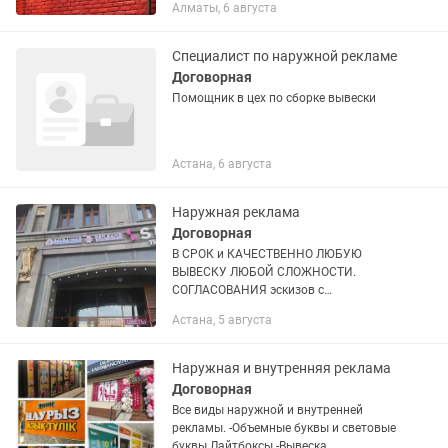
Алматы, 6 августа
осуществляем выезд по городу
Алматы для снятия...
Специалист по наружной рекламе
Договорная
Помощник в цех по сборке вывески
Астана, 6 августа
Наружная реклама
Договорная
В СРОК и КАЧЕСТВЕННО ЛЮБУЮ
ВЫВЕСКУ ЛЮБОЙ СЛОЖНОСТИ.
СОГЛАСОВАНИЯ эскизов с
ГОС;органами; Сопровождение от А до
Астана, 5 августа
Я; Изготовление вывесок от 1-го дня
КОНСУЛЬТАЦИЯ , ЗАМЕРЫ , ДИЗАЙН -
БЕСПЛАТНО!!!...
Наружная и внутренняя реклама
Договорная
Все виды наружной и внутренней
рекламы. -Объемные буквы и световые
буквы Лайтбоксы -Вывеска