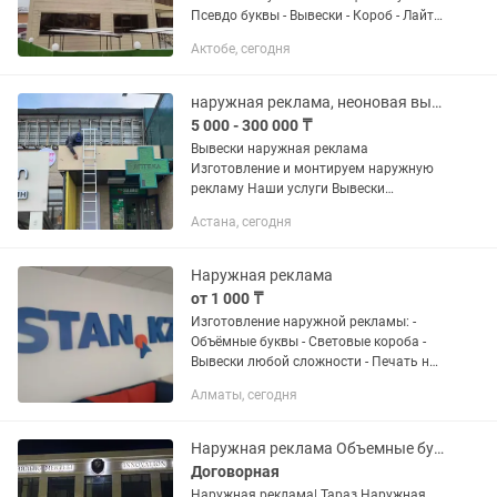
Псевдо буквы - Вывески - Короб - Лайт
бокс - Неоновые буквы - Баннера
Актобе, сегодня
Индивидуальный подход каждому
клиенту! Качество и в срок!...
наружная реклама, неоновая вывеска
5 000 - 300 000 ₸
Вывески наружная реклама
Изготовление и монтируем наружную
рекламу Наши услуги Вывески
световые Объемные буквы Печать
Астана, сегодня
Баннеры и монтаж Лайтбоксы
Таблички Стенды Неоновые вывески
Дизайн сами...
Наружная реклама
от 1 000 ₸
Изготовление наружной рекламы: -
Объёмные буквы - Световые короба -
Вывески любой сложности - Печать на
баннере - Самоклеящаяся плёнка - LED
Алматы, сегодня
экраны - Бегущая строка - Видео строка
- Штендер -...
Наружная реклама Объемные буквы Баннеры Оформления документов АВР Т.Д
Договорная
Наружная реклама| Тараз Наружная