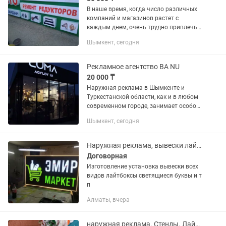
В наше время, когда число различных
компаний и магазинов растет с
каждым днем, очень трудно привлечь
внимание именно к своему товару.
Шымкент, сегодня
Первое, на что обращают внимание
потенциальные покупатели при...
Рекламное агентство ВА NU
20 000 ₸
Наружная реклама в Шымкенте и
Туркестанской области, как и в любом
современном городе, занимает особое
место. Сложно представить себе
Шымкент, сегодня
эффективную комплексную рекламную
кампанию, которая не включала...
Наружная реклама, вывески лайтбоксы, светящиеся буквы ,
Договорная
Изготовление установка вывески всех
видов лайтбоксы светящиеся буквы и т
п
Алматы, вчера
наружная реклама. Стенды. Лайтбоксы. Светящиеся буквы. Печать баннера