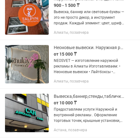
900 - 1 500 ₸
Вывеска, баннер или световые буквы —
это не просто декор, а инструмент
продаж. Каждый элемент: цвет, шрифт,
размер — влияет на то, насколько
Алматы, позавчера
быстро ваш бренд заметят и запомнят.
Мы делаем так, чтобы...
Неоновые вывески. Наружная реклама
от 15 000 ₸
NEOSVET — изготовление наружной
рекламы в Алматы Изготавливаем: •
Неоновые вывески • Лайтбоксы •
Объемные буквы • Вывески для
Алматы, позавчера
магазинов, салонов, кафе и офисов ✔
Индивидуальный дизайн ✔...
Вывеска,баннер,стенды,таблички,картины,световые буквы,ростовые фигуры
от 10 000 ₸
Предоставляем услуги Наружной и
внутренней рекламы . Оформление
торговых точек, крышные установки,
вывески, стенды, лайтбоксы. При
Астана, позавчера
заказе вывески дизайн+график
работы+баннер мы открылись в