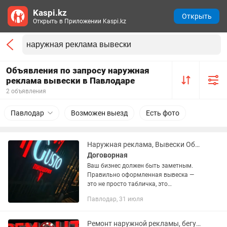
Kaspi.kz
Открыть
Открыть в Приложении Kaspi.kz
Объявления по запросу наружная
реклама вывески в Павлодаре
2 объявления
Павлодар
Возможен выезд
Есть фото
Наружная реклама, Вывески Объемные буквы, , Баннера,
Договорная
Ваш бизнес должен быть заметным.
Правильно оформленная вывеска —
это не просто табличка, это
инструмент, который привлекает
Павлодар, 31 июля
клиентов 24/7 и формирует доверие к
вашему бренду с первого взгляда.
Мы...
Ремонт наружной рекламы, бегущей строки