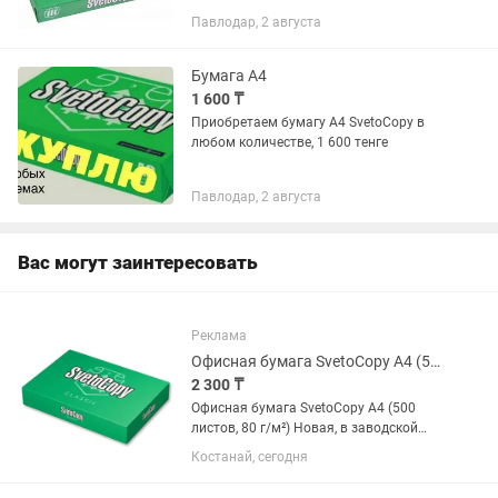
Павлодар, 2 августа
Бумага А4
1 600 ₸
Приобретаем бумагу А4 SvetoCopy в
любом количестве, 1 600 тенге
Павлодар, 2 августа
Вас могут заинтересовать
Реклама
Офисная бумага SvetoCopy A4 (500 листов, 80 г/м)
2 300 ₸
Офисная бумага SvetoCopy A4 (500
листов, 80 г/м²) Новая, в заводской
упаковке. Бренд: SvetoCopy Формат: A4
Костанай, сегодня
Плотность: 80 г/м² Количество: 25
пачек Цена: 2 300 тг за пачку. (Есть