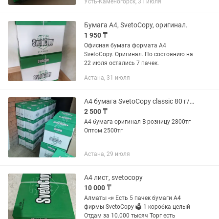
Усть-Каменогорск, 31 июля
телефону.
Бумага А4, SvetoCopy, оригинал.
1 950 ₸
Офисная бумага формата А4
SvetoCopy. Оригинал. По состоянию на
22 июля остались 7 пачек.
Астана, 31 июля
А4 бумага SvetoCopy classic 80 г/м3 500 лист/пач 5 пач/кор оригинал
2 500 ₸
А4 бумага оригинал В розницу 2800тг
Оптом 2500тг
Астана, 29 июля
A4 лист, svetocopy
10 000 ₸
Алматы 📣 Есть 5 пачек бумаги А4
фирмы SvetoCopy 🗳️ 1 коробка целый
Отдам за 10.000 тысяч Торг есть