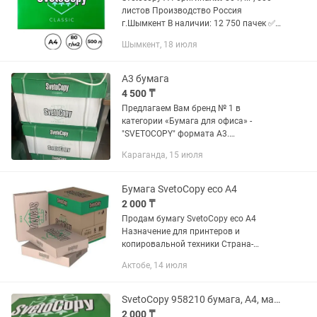
листов Производство Россия
г.Шымкент В наличии: 12 750 пачек ✅
Отличное качество печати ✅ Для
Шымкент, 18 июля
принтеров и офисов ✅ Опт и крупный
опт ✅ Наличный и...
А3 бумага
4 500 ₸
Предлагаем Вам бренд № 1 в
категории «Бумага для офиса» -
"SVETOCOPY" формата А3.
Особенностью является оптимальная
Караганда, 15 июля
плотность и высокая степень белизны -
96% (ГОСТ), 146% (CIE). Плотность
бумаги...
Бумага SvetoCopy eco A4
2 000 ₸
Продам бумагу SvetoCopy eco А4
Назначение для принтеров и
копировальной техники Страна-
производитель Россия Плотность, гр/
Актобе, 14 июля
м2 80 Количество листов в пачке 500
листов Класс бумаги С Толщина, мкм
104...
SvetoCopy 958210 бумага, A4, матовое покрытие
2 000 ₸