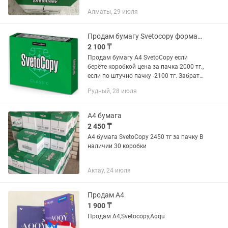
Алматы, 29 июля
Продам бумагу Svetocopy формата А4
2 100 ₸
Продам бумагу А4 SvetoCopy если
берёте коробкой цена за пачка 2000 тг.,
если по штучно пачку -2100 тг. Забрать
можно в районе МЖК
Рудный, 28 июля
А4 бумага
2 450 ₸
А4 бумага SvetoCopy 2450 тг за пачку В
наличии 30 коробки
Актау, 24 июля
Продам А4
1 900 ₸
Продам А4,Svetocopy,Aqqu