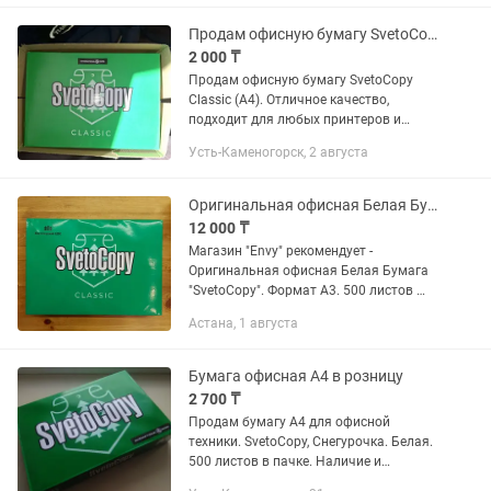
документы. Доставка по городу...
Продам офисную бумагу SvetoCopy Classic (А4)
2 000 ₸
Продам офисную бумагу SvetoCopy
Classic (А4). Отличное качество,
подходит для любых принтеров и
копиров.
Усть-Каменогорск, 2 августа
Оригинальная офисная Белая Бумага SvetoCopy. Формат A3. 500 листов
12 000 ₸
Магазин "Envy" рекомендует -
Оригинальная офисная Белая Бумага
"SvetoCopy". Формат A3. 500 листов ️
Бумага SvetoCopy предназначена для
Астана, 1 августа
повседневной работы в офисе.
Подходит для всех классов...
Бумага офисная А4 в розницу
2 700 ₸
Продам бумагу А4 для офисной
техники. SvetoCopy, Снегурочка. Белая.
500 листов в пачке. Наличие и
количество пачек уточняйте по