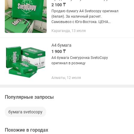
2 100 ₸
Продаю бумагу А4 Svetocopy оригинал
(белая). За наличный расчет.
Самовывоз с Юго-Востока. ЦЕНА
ОКОНЧАТЕЛЬНАЯ И НЕ ЗАВИСИТ ОТ
Караганда, 13 июля
ОБЪЕМА. Документы и чеки не
выдают!!! Доставки нет!!!
A4 бумага
1 900 ₸
А4 бумага Снегурочка SvetoCopy
оригинал в розницу
Алматы, 12 июля
Популярные запросы
бумага svetocopy
Похожие в городах