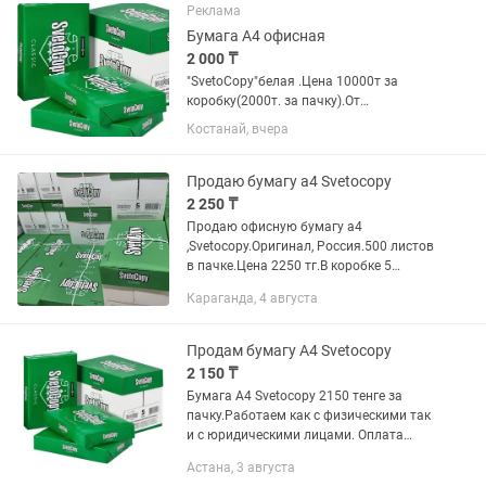
торг)
Реклама
Бумага А4 офисная
2 000 ₸
"SvetoCopy"белая .Цена 10000т за
коробку(2000т. за пачку).От
количества скидка. Есть доставка по
Костанай, вчера
городу Костанай
Продаю бумагу а4 Svetocopy
2 250 ₸
Продаю офисную бумагу а4
,Svetocopy.Оригинал, Россия.500 листов
в пачке.Цена 2250 тг.В коробке 5
пачек.Есть платная доставка.Также
Караганда, 4 августа
есть бумаги по дешевле и скидочные
бімаги выкладываем в инстаграмм.
Продам бумагу А4 Svetocopy
2 150 ₸
Бумага А4 Svetocopy 2150 тенге за
пачку.Работаем как с физическими так
и с юридическими лицами. Оплата
наличный и безналичный расчет.
Астана, 3 августа
Предоставляем закрывающие