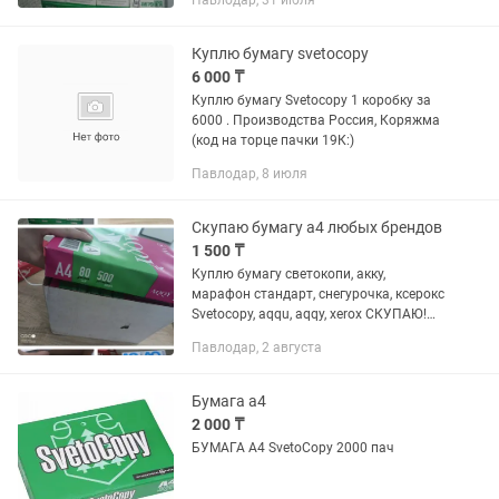
Павлодар, 31 июля
Куплю бумагу svetocopy
6 000 ₸
Куплю бумагу Svetocopy 1 коробку за
6000 . Производства Россия, Коряжма
(код на торце пачки 19К:)
Павлодар, 8 июля
Скупаю бумагу а4 любых брендов
1 500 ₸
Куплю бумагу светокопи, акку,
марафон стандарт, снегурочка, ксерокс
Svetocopy, aqqu, aqqy, xerox СКУПАЮ!
любое количество
Павлодар, 2 августа
Бумага а4
2 000 ₸
БУМАГА А4 SvetoCopy 2000 пач