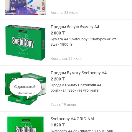
Астана, 23 июля
Продам белую бумагу А4.
2 000 ₸
Бумага А4 "SvetoCopy" "Снегурочка" от
3шт - 1800 тг
Костанай, 22 июля
Продам Бумагу Svetocopy А4
2 200 ₸
Продам Бумагу Светокопи А4
оригинал. Звоните уточните
Тараз, 19 июля
Svetocopy A4 ORIGINAL
1 820 ₸
Svetocopy A4 оригинал❗️❗️❗️ 80 г/м², 500