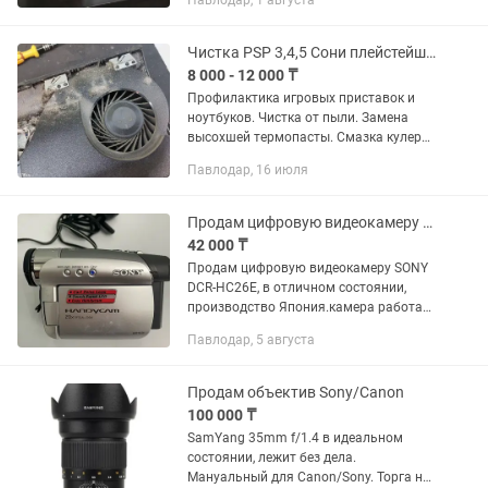
Павлодар, 1 августа
для работы, не пригодилась.
Чистка PSP 3,4,5 Сони плейстейшен
8 000 - 12 000 ₸
Профилактика игровых приставок и
ноутбуков. Чистка от пыли. Замена
высохшей термопасты. Смазка кулера,
удаление пыли, ворса, щетины из
Павлодар, 16 июля
радиатора. После профилактики ваша
приставка будет работать как...
Продам цифровую видеокамеру SONY
42 000 ₸
Продам цифровую видеокамеру SONY
DCR-HC26E, в отличном состоянии,
производство Япония.камера работает
отлично, есть сетевой кабель , адаптор.
Павлодар, 5 августа
Продам объектив Sony/Canon
100 000 ₸
SamYang 35mm f/1.4 в идеальном
состоянии, лежит без дела.
Мануальный для Canon/Sony. Торга нет