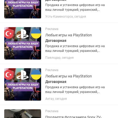
Продажа и установка цифровых игр на
ваш личный турецкий, украинский,
американский или польский PSN
Усть-Каменогорск, сегодня
аккаунт. Если аккаунта нет – помогу
открыть. Любые игры и подписки по
запросу. Работают на PS4 и...
Реклама
Любые игры на PlayStation
Договорная
Продажа и установка цифровых игр на
ваш личный турецкий, украинский,
американский или польский PSN
Павлодар, сегодня
аккаунт. Если аккаунта нет – помогу
открыть. Любые игры и подписки по
запросу. Работают на PS4 и...
Реклама
Любые игры на PlayStation
Договорная
Продажа и установка цифровых игр на
ваш личный турецкий, украинский,
американский или польский PSN
Актау, сегодня
аккаунт. Если аккаунта нет – помогу
открыть. Любые игры и подписки по
запросу. Работают на PS4 и...
Реклама
Продается Фотокамера Sony ZV-E10 KIT 16-50mm черный