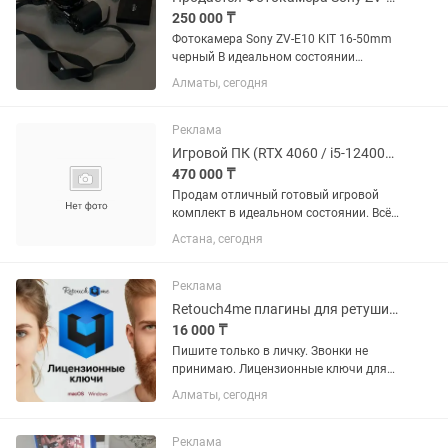
250 000 ₸
Фотокамера Sony ZV-E10 KIT 16-50mm
черный В идеальном состоянии
Возможен торг
Алматы, сегодня
Реклама
Игровой ПК (RTX 4060 / i5-12400F / 4TB) 2K Монитор и Периферия
470 000 ₸
Продам отличный готовый игровой
комплект в идеальном состоянии. Всё
собиралось и настраивалось для себя,
Астана, сегодня
работает абсолютно тихо, без
перегревов и любых проблем.
Справляемся с любыми
Реклама
современными...
Retouch4me плагины для ретуши фото и видео. Mac/Win. Лицензия! Photoshop
16 000 ₸
Пишите только в личку. Звонки не
принимаю. Лицензионные ключи для
macOS и windows!!! Легендарные
Алматы, сегодня
плагины для ретуши в Photoshop для
фотографов, а также для видеографов!
!!!Супер...
Реклама