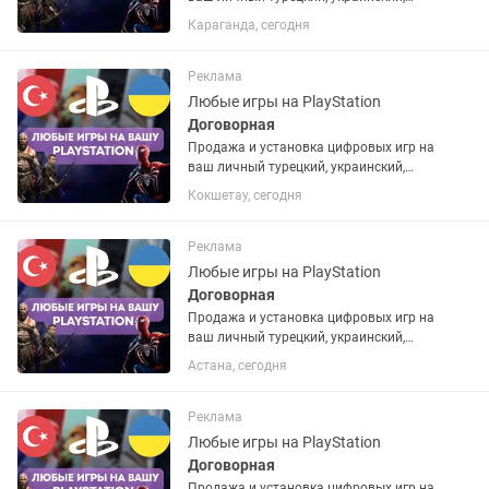
американский или польский PSN
Караганда, сегодня
аккаунт. Если аккаунта нет – помогу
открыть. Любые игры и подписки по
запросу. Работают на PS4 и...
Реклама
Любые игры на PlayStation
Договорная
Продажа и установка цифровых игр на
ваш личный турецкий, украинский,
американский или польский PSN
Кокшетау, сегодня
аккаунт. Если аккаунта нет – помогу
открыть. Любые игры и подписки по
запросу. Работают на PS4 и...
Реклама
Любые игры на PlayStation
Договорная
Продажа и установка цифровых игр на
ваш личный турецкий, украинский,
американский или польский PSN
Астана, сегодня
аккаунт. Если аккаунта нет – помогу
открыть. Любые игры и подписки по
запросу. Работают на PS4 и...
Реклама
Любые игры на PlayStation
Договорная
Продажа и установка цифровых игр на