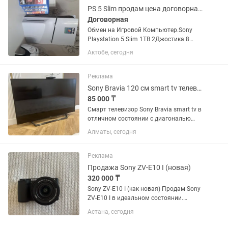
PS 5 Slim продам цена договорная.
Договорная
Обмен на Игровой Компьютер.Sony
Playstation 5 Slim 1TB 2Джостика 8
Игр:Юфс5,Фифа24,Мортал
Актобе, сегодня
комбат1,Гта5,Рдр2,Год оф вар,Зе ласт
оф ас1,days gone
Реклама
Sony Bravia 120 см smart tv телевизор
85 000 ₸
Смарт телевизор Sony Bravia smart tv в
отличном состоянии с диагональю
экрана 120 см . Встроенный цифровой
Алматы, сегодня
тюнер с 25 бесплатными каналами.
WiFi, YouTube и много других
интересных приложений. Пульт...
Реклама
Продажа Sony ZV-E10 I (новая)
320 000 ₸
Sony ZV-E10 I (как новая) Продам Sony
ZV-E10 I в идеальном состоянии.
Камера была куплена всего месяц
Астана, сегодня
назад, использовалась очень
аккуратно. Состояние новой, без