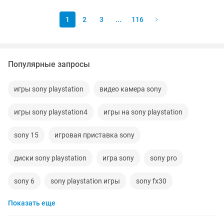
царапин, падений и каких-либо...
1
2
3
...
116
Популярные запросы
игры sony playstation
видео камера sony
игры sony playstation4
игры на sony playstation
sony 15
игровая приставка sony
диски sony playstation
игра sony
sony pro
sony 6
sony playstation игры
sony fx30
Показать еще
sony zv 1
tv sony
sony playstation 5 pro