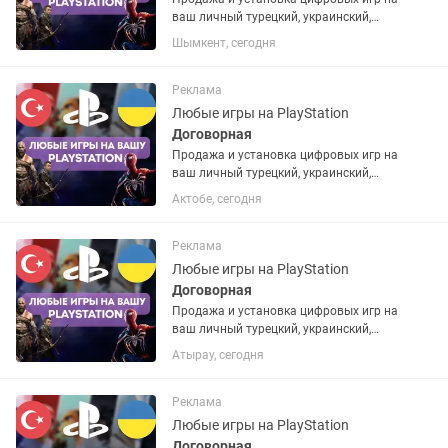
ваш личный турецкий, украинский,
американский или польский PSN
Шымкент, сегодня
аккаунт. Если аккаунта нет – помогу
открыть. Любые игры и подписки по
запросу. Работают на PS4 и...
Реклама
Любые игры на PlayStation
Договорная
Продажа и установка цифровых игр на
ваш личный турецкий, украинский,
американский или польский PSN
Актобе, сегодня
аккаунт. Если аккаунта нет – помогу
открыть. Любые игры и подписки по
запросу. Работают на PS4 и...
Реклама
Любые игры на PlayStation
Договорная
Продажа и установка цифровых игр на
ваш личный турецкий, украинский,
американский или польский PSN
Атырау, сегодня
аккаунт. Если аккаунта нет – помогу
открыть. Любые игры и подписки по
запросу. Работают на PS4 и...
Реклама
Любые игры на PlayStation
Договорная