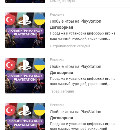
Семей, сегодня
аккаунт. Если аккаунта нет – помогу
открыть. Любые игры и подписки по
запросу. Работают на PS4 и...
Реклама
Любые игры на PlayStation
Договорная
Продажа и установка цифровых игр на
ваш личный турецкий, украинский,
американский или польский PSN
Петропавловск, сегодня
аккаунт. Если аккаунта нет – помогу
открыть. Любые игры и подписки по
запросу. Работают на PS4 и...
Реклама
Любые игры на PlayStation
Договорная
Продажа и установка цифровых игр на
ваш личный турецкий, украинский,
американский или польский PSN
Тараз, сегодня
аккаунт. Если аккаунта нет – помогу
открыть. Любые игры и подписки по
запросу. Работают на PS4 и...
Реклама
Любые игры на PlayStation
Договорная
Продажа и установка цифровых игр на
ваш личный турецкий, украинский,