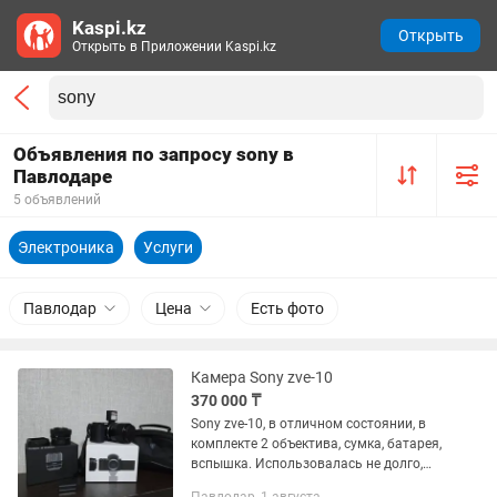
Kaspi.kz
Открыть
Открыть в Приложении Kaspi.kz
Объявления по запросу sony в
Павлодаре
5 объявлений
Электроника
Услуги
Павлодар
Цена
Есть фото
Камера Sony zve-10
370 000 ₸
Sony zve-10, в отличном состоянии, в
комплекте 2 объектива, сумка, батарея,
вспышка. Использовалась не долго,
настрел около 2000 снимков. Брали