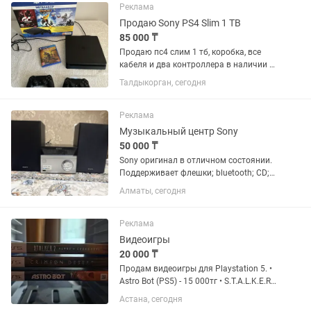
Реклама
Продаю Sony PS4 Slim 1 TB
85 000 ₸
Продаю пс4 слим 1 тб, коробка, все
кабеля и два контроллера в наличии и
в отличном состоянии, плюсом диск
Талдыкорган, сегодня
МК 11
Реклама
Музыкальный центр Sony
50 000 ₸
Sony оригинал в отличном состоянии.
Поддерживает флешки; bluetooth; CD;
Radio и т.д. Отдам в хорошие руки )))
Алматы, сегодня
Реклама
Видеоигры
20 000 ₸
Продам видеоигры для Playstation 5. •
Astro Bot (PS5) - 15 000тг • S.T.A.L.K.E.R.
2: Heart of Chornobyl (PS5) - 15 000тг •
Астана, сегодня
Crimson Desert (PS5) - 20 000тг