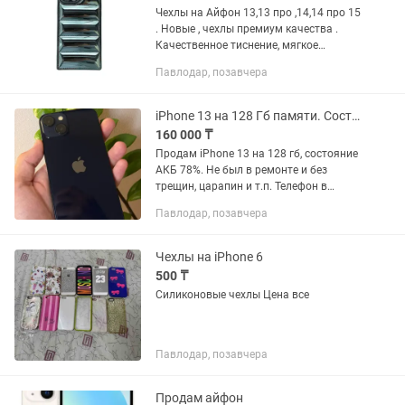
Чехлы на Айфон 13,13 про ,14,14 про 15
. Новые , чехлы премиум качества .
Качественное тиснение, мягкое
нажатие кнопок. Кожаная поверхность
Павлодар, позавчера
не скользит и не пачкается . Чехлы
имеют яркий дизайн. По...
iPhone 13 на 128 Гб памяти. Состояние АКБ 78%
160 000 ₸
Продам iPhone 13 на 128 гб, состояние
АКБ 78%. Не был в ремонте и без
трещин, царапин и т.п. Телефон в
хорошем состоянии, целый, экран и
Павлодар, позавчера
корпус в идеальном состоянии. 1 сим
карта и 1 есим. Звонить на...
Чехлы на iPhone 6
500 ₸
Силиконовые чехлы Цена все
Павлодар, позавчера
Продам айфон