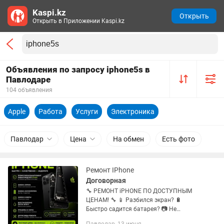
Kaspi.kz
Открыть
Открыть в Приложении Kaspi.kz
Объявления по запросу iphone5s в
Павлодаре
104 объявления
Apple
Работа
Услуги
Электроника
Павлодар
Цена
На обмен
Есть фото
Ремонт IPhone
Договорная
🔧 РЕМОНТ iPHONE ПО ДОСТУПНЫМ
ЦЕНАМ! 🔧 📱 Разбился экран? 🔋
Быстро садится батарея? 📷 Не
работает камера? 🔌 Проблемы с