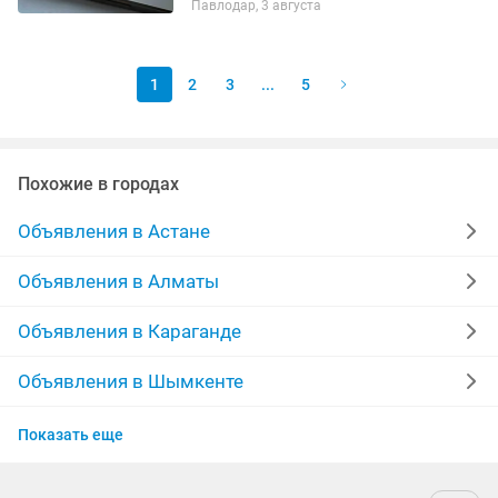
Павлодар, 3 августа
Аккумулятор — 77%. В комплекте: •
оригинальная коробка; •...
1
2
3
...
5
Похожие в городах
Объявления в Астане
Объявления в Алматы
Объявления в Караганде
Объявления в Шымкенте
Объявления в Усть-Каменогорске
Показать еще
Объявления в Актобе