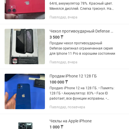
64гб, аккумулятор 78%. Красный цвет.
Менялся дисплей. Слегка треснул. На
работу не влияет.
Павлодар, вчера
Чехол противоударный Defense оригинал ограниченная серия для Iphone 11 Pro
3 500 ₸
Продам чехол противоударный
Defense оригинал ограниченная серия
для Iphone 11 Pro в хорошем состоянии
Павлодар, вчера
Продам iPhone 12 128 ГБ
100 000 ₸
Продаю iPhone 12 на 128 ГБ. • Память:
128 ГБ • Аккумулятор: 83% • Face ID
работает, все функции исправны. •
Телефон полностью рабочий, без
Павлодар, позавчера
скрытых дефектов. • Есть царапины на
корпусе (от чехла). •...
Чехлы на Apple iPhone
1 000 ₸