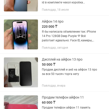
id в комплекте чехол коробка
наушники.Торг в пределе разумного.
Павлодар, 18 июля
Айфон 14 про
220 000 ₸
Я бы написала объявление так: iPhone
14 Pro 128GB Deep Purple 💜 Всё
работает идеально: Face ID, камеры,
динамики, микрофон, экран, зарядка —
Павлодар, сегодня
без нареканий. 🔋 Аккумулятор — 79%
🔧 Задняя крышка...
Дисплей на айфон 13 про
50 000 ₸
Продам дисплей и акб на айфон 13 про
за все 50 тысяч торга нету
Павлодар, вчера
Продам телефон айфон 11
60 000 ₸
Продам телефон айфон 11 память