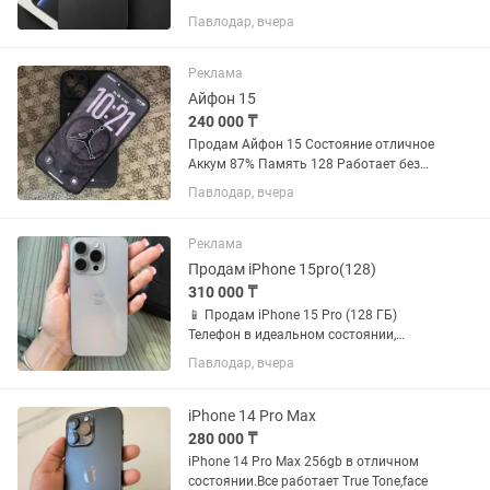
Павлодар, вчера
Реклама
Айфон 15
240 000 ₸
Продам Айфон 15 Состояние отличное
Аккум 87% Память 128 Работает без
нареканий Комплектация коробка
Павлодар, вчера
Реклама
Продам iPhone 15pro(128)
310 000 ₸
📱 Продам iPhone 15 Pro (128 ГБ)
Телефон в идеальном состоянии,
использовался аккуратно. Без сколов
Павлодар, вчера
и прочих дефектов. Всегда носился в
чехле и с защитным стеклом. ✅
Память: 128 ГБ ✅ Face ID...
iPhone 14 Pro Max
280 000 ₸
iPhone 14 Pro Max 256gb в отличном
состоянии.Все работает True Tone,face