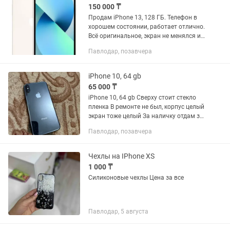
150 000 ₸
Продам iPhone 13, 128 ГБ. Телефон в
хорошем состоянии, работает отлично.
Всё оригинальное, экран не менялся и
не ремонтировался. Face ID, камеры,
Павлодар, позавчера
динамики и все функции работают без
нареканий. •...
iPhone 10, 64 gb
65 000 ₸
iPhone 10, 64 gb Сверху стоит стекло
пленка В ремонте не был, корпус целый
экран тоже целый За наличку отдам за
50000 Звоните по номеру +
Павлодар, позавчера
Чехлы на IPhone XS
1 000 ₸
Силиконовые чехлы Цена за все
Павлодар, 5 августа