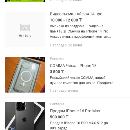
Павлодар, 13 июня
зарядкой или динамиком? ✅
Выполняем ремонт iPhone любых
моделей: • Замена...
Видеосъемка Айфон 14 про
10 000 - 12 000 ₸
Выписка из роддома — видео на
память 🎀 Съемка на iPhone 14 Pro
Аккуратный, атмосферный монтаж
Идеально для семейного архива и
Павлодар, 28 июня
соцсетей
Реклама
COMMA Чехол IPhone 13
3 500 ₸
Российский чехол COMMA, новый,
лучшее качество для чехла! Продается
такой только в России! Прозрачный с
Павлодар, вчера
магнитом MagSafe. Имеется
оригинальная коробка. Чехол стоит
1100 рублей.
Реклама
Продам IPhone 16 Pro Max
500 000 ₸
Продам IPhone 16 PRO MAX 512 gb.
90% заряд