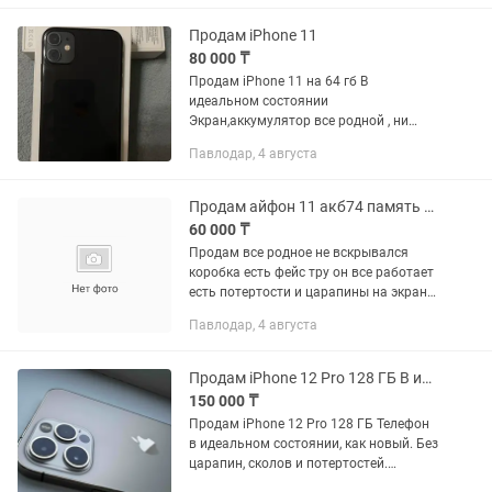
Продам iPhone 11
80 000 ₸
Продам iPhone 11 на 64 гб В
идеальном состоянии
Экран,аккумулятор все родной , ни
разу не падал Камера работает
Павлодар, 4 августа
отлично . Фейс Айди работает Полная
комплектация Есть небольшой торг
Могу скинуть...
Продам айфон 11 акб74 память 64 гиг
60 000 ₸
Продам все родное не вскрывался
коробка есть фейс тру он все работает
есть потертости и царапины на экране
а так работает отлично и не греется
Павлодар, 4 августа
Продам iPhone 12 Pro 128 ГБ В идеальном состоянии
150 000 ₸
Продам iPhone 12 Pro 128 ГБ Телефон
в идеальном состоянии, как новый. Без
царапин, сколов и потертостей.
Использовался очень бережно. 🔋