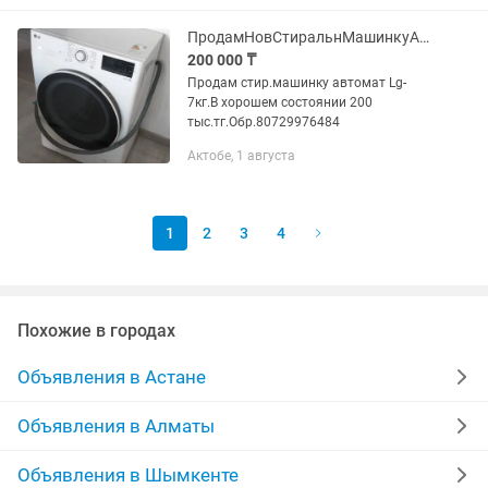
ПродамНовСтиральнМашинкуАвтомат-Lg-7кг
200 000 ₸
Продам стир.машинку автомат Lg-
7кг.В хорошем состоянии 200
тыс.тг.Обр.80729976484
Актобе, 1 августа
1
2
3
4
Похожие в городах
Объявления в Астане
Объявления в Алматы
Объявления в Шымкенте