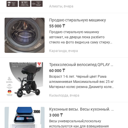
Вес 5.7кг
Алматы, вчера
Продаю стиральную машинку
55 000 ₸
Продаю стиральную машинку
автомат, на дверце люка разбито
стекло на фото видно,на саму стирку
не влияет, сама машинка в хорошем
Караганда, вчера
состоянии, с загрузкой 7кг. Цена 55000
тыс. Небольшой торг,самовывоз....
Трехколесный велосипед QPLAY Nova Plus Rubber S700-13 черный
60 000 ₸
Возраст 1-6 лет. Черный цвет Рама
алюминиевая Максимальный вес 25 кг
Материал колес резина Диаметр колес
20 см Есть ремни безопасности
Кызылорда, вчера
Комплектация: ручка для родителей,
рюкзак, козырек, подставка...
Кухонные весы. Весы кухонный. Весы
3 000 ₸
Весы универсальный,поскольку
используются как для взвешивания