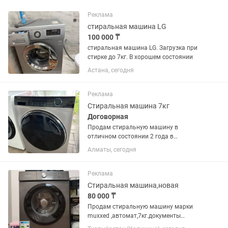
Реклама
стиральная машина LG
100 000 ₸
стиральная машина LG. Загрузка при
стирке до 7кг. В хорошем состоянии
Астана, сегодня
Реклама
Стиральная машина 7кг
Договорная
Продам стиральную машину в
отличном состоянии 2 года в
использовании без ремонта 70тыс
Алматы, сегодня
Реклама
Стиральная машина,новая
80 000 ₸
Продам стиральную машину марки
muxxed ,автомат,7кг.документы
,ключик и шурупы имеются(чтоб