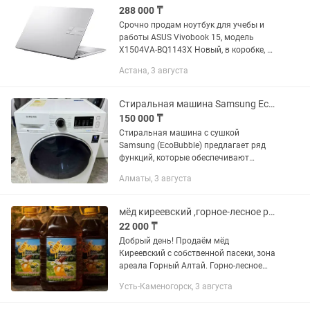
288 000 ₸
Срочно продам ноутбук для учебы и
работы ASUS Vivobook 15, модель
X1504VA-BQ1143X Новый, в коробке, не
использовался Характеристики:
Астана, 3 августа
Установлена Операционная система -
Windows 11 Pro Диагональ -...
Стиральная машина Samsung EcoBubble 7кг с сушкой на 5кг
150 000 ₸
Стиральная машина с сушкой
Samsung (EcoBubble) предлагает ряд
функций, которые обеспечивают
удобство и высокую
Алматы, 3 августа
производительность при стирке и
сушке вашего белья. Особенности:
Интенсивное...
мёд киреевский ,горное-лесное разнотравье.
22 000 ₸
Добрый день! Продаём мёд
Киреевский с собственной пасеки, зона
ареала Горный Алтай. Горно-лесное
разнотравье! Мёд уникальный! Цена:
Усть-Каменогорск, 3 августа
5л (+-7кг.) - 22000тг. Если вас
заинтересовало наше предложение,...