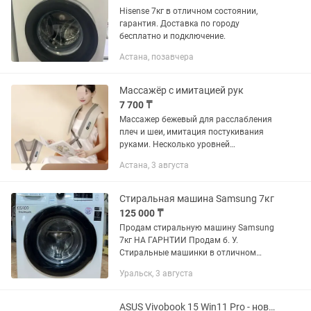
Hisense 7кг в отличном состоянии,
гарантия. Доставка по городу
бесплатно и подключение.
Астана, позавчера
Массажёр с имитацией рук
7 700 ₸
Массажер бежевый для расслабления
плеч и шеи, имитация постукивания
руками. Несколько уровней
интенсивности, имеет вентиляционные
Астана, 3 августа
отверстия,15 мин таймер. Размеры
50х36см возможно больше,
мощность...
Стиральная машина Samsung 7кг
125 000 ₸
Продам стиральную машину Samsung
7кг НА ГАРНТИИ Продам б. У.
Стиральные машинки в отличном
рабочем состоянии. -10000 за вашу
Уральск, 3 августа
сломанную. Вывоз/продажа/
установка/ремонт/обмен старой на
новую. Все...
ASUS Vivobook 15 Win11 Pro - новый