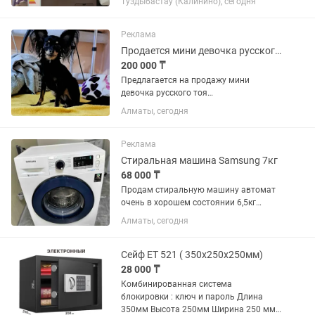
Туздыбастау (Калинино), сегодня
прикрепить барабан в случае
переезда) машина новая ,купила 2 мес
назад,пользовалась только...
Реклама
Продается мини девочка русского тоя д/ш
200 000 ₸
Предлагается на продажу мини
девочка русского тоя
длинношерстного с отличной
Алматы, сегодня
родословной. Возраст 3года. Вес1,7кг.
Очень контактная и ласковая
девчушка. Продается для души и
Реклама
любви. Не для...
Стиральная машина Samsung 7кг
68 000 ₸
Продам стиральную машину автомат
очень в хорошем состоянии 6,5кг
загрузкой 1200об/мин Цена 70000
Алматы, сегодня
Сейф ET 521 ( 350x250x250мм)
28 000 ₸
Комбинированная система
блокировки : ключ и пароль Длина
350мм Высота 250мм Ширина 250 мм