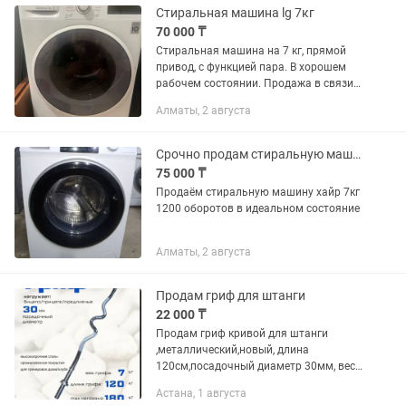
Стиральная машина lg 7кг
70 000 ₸
Стиральная машина на 7 кг, прямой
привод, с функцией пара. В хорошем
рабочем состоянии. Продажа в связи с
переездом. Район Коктем.
Алматы, 2 августа
Срочно продам стиральную машину хайр
75 000 ₸
Продаём стиральную машину хайр 7кг
1200 оборотов в идеальном состояние
Алматы, 2 августа
Продам гриф для штанги
22 000 ₸
Продам гриф кривой для штанги
,металлический,новый, длина
120см,посадочный диаметр 30мм, вес
7кг.Разумный торг.
Астана, 1 августа