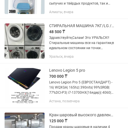
сыпучих и твёрдых продуктов, так и
для жидких. --Максимальный
Алматы, вчера
вес-7000гр --Автоматическое
обнуление-автоматическое
отключение. --Весы...
СТИРАЛЬНАЯ МАШИНА 7КГ/LG / доставка/гарантия /установка /рассрочка
48 500 ₸
Здравствуйте,Салам! Это УРАЛЬСК!!
Стиральные машины все на гарантии,в
идеальном состоянии ни точки
ржавчины,работает все функции:греет
Уральск, вчера
отжимает не шумит не прыгает.
Доставка и установка имеется,за...
Lenovo Legion 5 pro
700 000 ₸
Lenovo Legion Pro 5 (ЕВРОСТАНДАРТ) -
16| WQXGA| 165hz| 390nits| 99%SRGB|
77%DCI-P3| i7-13700HX(16ядер)| 4060|
16DDR5(4800)| SSD1Tb - (7156mb/5040)|
Астана, позавчера
ГАРАНТИЯ 1год Клавиатура RU/ENG -
700.000тг(Open...
Кран шаровый высокого давления DN65-PN63 нержавеющий, в котельные!
125 000 ₸
Продам краны шаровые в наличии 4