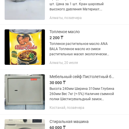
шт. Цена за 1 шт. Кран шаровый
высокого давления Материал:
нержавеющий Размер: DN65-PN63
Алматы, позавчера
Температура давление, бар: -10С - 180С
Вес: 7кг. Возможность соединения...
Топленое масло
2 200 ₸
Топленое растительное масло ANA
BALA Топленое масло из смеси
растительных масел экологически
чистый, органический продукт без
Алматы, 20 июля
примесей и антибиотиков. Податливое,
плотное, с насыщенным сливочным...
Мебельный сейф Пистолетный бокс «Д 24м»
30 000 ₸
Высота 240мм Ширина 310мм Глубина
260мм Вес 7кг (+-5%) Наличие съемной
полки Шестисувальдный замок
«ПРОСАМ» пр-во Россия Окраска —
Костанай, позавчера
порошковое покрытие В нашей
Компании TorgKst ИП ШАЙГОЗ
большой...
Стиральная машина
60 000 ₸