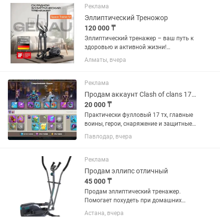
прочитать на офиц сайте описание...
Реклама
Эллиптический Треножор
120 000 ₸
Эллиптический тренажер – ваш путь к
здоровью и активной жизни!
Эллиптические тренажеры –
Алматы, вчера
идеальный способ поддерживать
физическую форму, не выходя из дома!
Такие тренировки помогают
Реклама
улучшить...
Продам аккаунт Clash of clans 17 тх фулл
20 000 ₸
Практически фулловый 17 тх, главные
воины, герои, снаряжение и защитные
сооружения фулловые. Чемпионка
Павлодар, вчера
фулл Хранитель фулл Королева,
король нужно еще 10 уровней Герцег
надо еще 3 Плюсом идет клан...
Реклама
Продам эллипс отличный
45 000 ₸
Продам эллиптический тренажер.
Помогает похудеть при домашних
тренировках. Состояние отличное все
Астана, вчера
работает. Эллиптический тренажер