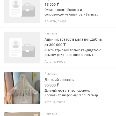
13 500 ₸
Обязанности: • Встреча и
сопровождение клиентов. • Запись
клиентов, работа с и звонками. •
Алматы, вчера
Подтверждение записей и заполнение
свободных окон. • Консультирование
по услугам и продажа товаров. •
Реклама
Работа...
Администратор в магазин ДиОна
от 300 000 ₸
-Рассматриваем только кандидатов с
опытом работы на аналогичных
позициях - Скидывайте полное резюме
Астана, вчера
в ответ на вакансию - Без резюме не
рассматриваем Вакансии по
следующим адресам: Бейбитшилик
Реклама
36,...
Детский кровать
35 000 ₸
Детский кровать трансформер
Кровать трансформер 3 в 1 Размер
спального места 120х60см Механизм
Астана, вчера
качания: маятниковый Регулировка
высота ложа: 3 уровня Передняя
стенка:съемная Колеса: 4
Реклама