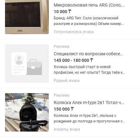
поворотных...
Микроволновая печь ARG (Соло, 20 л, 700 Вт) Белая
10 000 ₸
Бренд: ARG Тип: Соло (классический
разогрев и разморозка) Объем камеры:
20 литров Мощность микроволн: 700
Петропавловск, вчера
Вт Тип управления: Механическое
(поворотные переключатели)
Количество уровней мощности: 5...
Реклама
Специалист по вопросам собеседования в крупную торговую сеть магазинов
145 000 - 180 000 ₸
Хочешь быстрый старт в новой
профессии, но нет опыта? Тогда тебе к
нам! Что мы предлагаем: Работа в
Рудный, вчера
одном из крупнейших контактных
центров, который сотрудничает с
известными компаниями...
Реклама
Коляска Anex m-type 2в1 Тотал черный цвет,люлька 0-6 мес,прогулочная от6мес
150 000 ₸
Коляска Anex m-type 2в1, люлька с
рождения до полгода и прогулочная с
6 месяцев, наклоняется до
Алматы, вчера
175градусов- поэтому подходит даже с
3 месяцев. Цвет черный. Можете