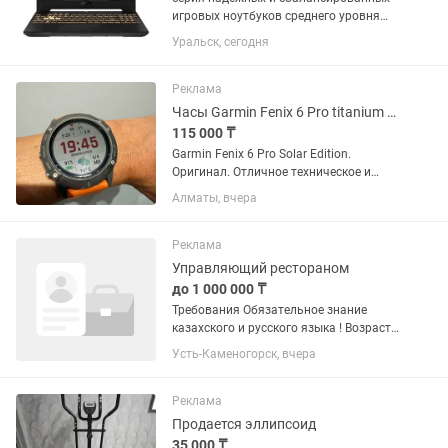
игровых ноутбуков среднего уровня
(15.6") от ASUS. Они оснащаются
Уральск, сегодня
процессорами Intel Core (10-12
поколения), видеокартами GeForce RTX
(2050–3060) и экранами с...
Реклама
Часы Garmin Fenix 6 Pro titanium Solar edition
115 000 ₸
Garmin Fenix 6 Pro Solar Edition.
Оригинал. Отличное техническое и
внешнее состояние. Солнечная
Алматы, вчера
подзарядка, GPS, цветные карты,
навигация, пульсометр, мониторинг
сна и уровня кислорода в крови....
Реклама
Управляющий рестораном
до 1 000 000 ₸
Требования Обязательное знание
казахского и русского языка ! Возраст
30+ Образование и опыт Высшее или
Усть-Каменогорск, вчера
среднее специальное образование.
Опыт работы управляющим ресторана
от 3 лет. Опыт...
Реклама
Продается эллипсоид
35 000 ₸