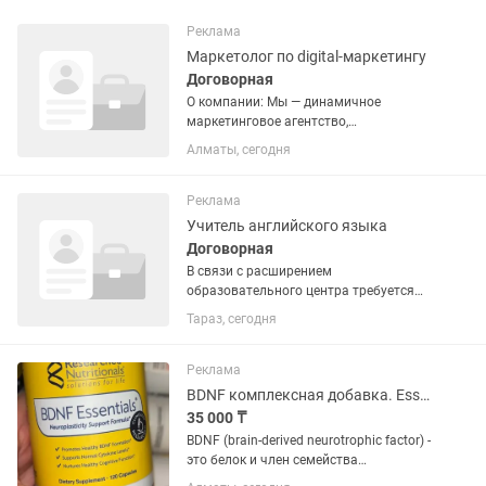
Реклама
Маркетолог по digital-маркетингу
Договорная
О компании: Мы — динамичное
маркетинговое агентство,
специализирующееся на разработке и
Алматы, сегодня
реализации эффективных стратегий
цифрового маркетинга для клиентов
из различных отраслей. Наша команда
Реклама
— это...
Учитель английского языка
Договорная
В связи с расширением
образовательного центра требуется
учитель английского языка для
Тараз, сегодня
казахских и русских групп.
Обязанности: - Подготовка к
вступительным экзаменам в НИШ. -
Реклама
Повышение уровня...
BDNF комплексная добавка. Essentials Neuroplasticity Support .
35 000 ₸
BDNF (brain-derived neurotrophic factor) -
это белок и член семейства
нейротрофинов - факторов роста,