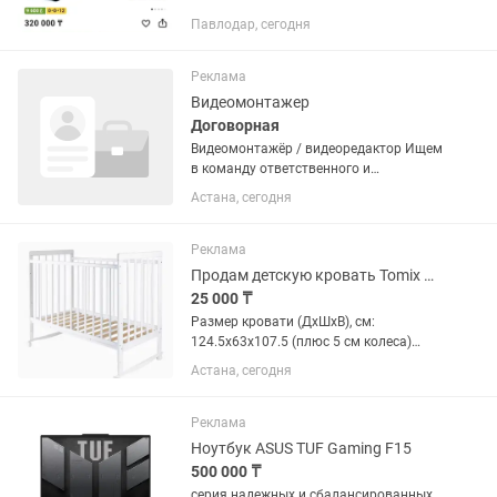
нового. Куплен новым около 6 месяцев
Павлодар, сегодня
назад, но практически не
использовался. Полностью исправен,
работает тихо и без нареканий....
Реклама
Видеомонтажер
Договорная
Видеомонтажёр / видеоредактор Ищем
в команду ответственного и
креативного видеомонтажёра для
Астана, сегодня
создания динамичного контента для
социальных сетей. Что нужно делать: —
монтировать рекламные ролики,...
Реклама
Продам детскую кровать Tomix Nicole, матрас входит в комплект
25 000 ₸
Размер кровати (ДхШхВ), см:
124.5х63х107.5 (плюс 5 см колеса)
Размер спального ложа (матраса), см:
Астана, сегодня
120х60 В отличном состоянии,
Кроватка имеет два уровня
расположения дна. Верхний уровень...
Реклама
Ноутбук ASUS TUF Gaming F15
500 000 ₸
серия надежных и сбалансированных