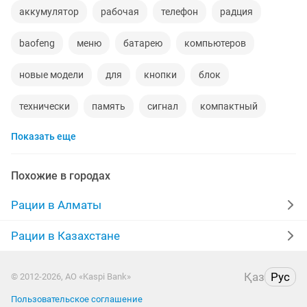
аккумулятор
рабочая
телефон
радция
baofeng
меню
батарею
компьютеров
новые модели
для
кнопки
блок
технически
память
сигнал
компактный
Показать еще
охра
аккумулятор 12
кафе
код
корпуса
вольт
батарея новая
корпусы компьютера
Похожие в городах
4 часа работа
прием аккумуляторов
охране
Рации в Алматы
компьютер 10
usb 3
plus
аварийные
Рации в Казахстане
220в
работа охраной
аккумуляторный
Қаз
Рус
© 2012-2026, АО «Kaspi Bank»
работа 2
режим 9
Пользовательское соглашение