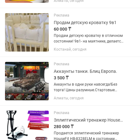
Алматы, сегодня
которые поддерживают и
способствуют нейропластичности -
способности взрослого мозга...
Реклама
Продам детскую кроватку 9в1
60 000 ₸
Продам детскую кроватку в отличном
состоянии! 9в1- на маятнике, делается
три уровня высоты,кроватка-
Костанай, сегодня
пеленальный стол-овальная кроватка-
два стульчика и столик( в дальнейшем
использовании)бортики в...
Реклама
Аккаунты танки. Блиц Европа.
3 500 ₸
Аккаунты в одни руки навсегда!Без
торга! Цены разумные.Стартовые
аккаунты для комфортной игры с
Алматы, сегодня
нормальным фармом серебра с
минимальным количеством боев на
каждом 1-200.А так же в каждом
Реклама
аккаунте...
Эллиптический тренажер HouseFit HB-8328ELM
280 000 ₸
Продается эллиптический тренажер
HouseFit HB-8328ELM в состоянии