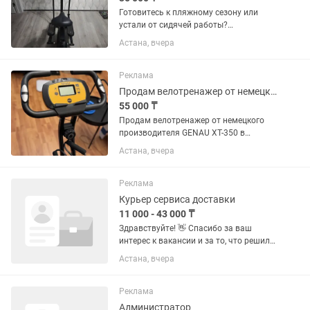
Готовитесь к пляжному сезону или
устали от сидячей работы?
Эллиптический тренажер GF Power
Астана, вчера
ждет именно вас!• Плавный ход
(суставы скажут спасибо).• 8 уровней
нагрузки (от "легкой прогулки" до "я...
Реклама
Продам велотренажер от немецкого производителя GENAU XT-350
55 000 ₸
Продам велотренажер от немецкого
производителя GENAU XT-350 в
идеальном состоянии. Особо прочная
Астана, вчера
рама выдерживает нагрузку до 110 кг,
8 уровней регулируемой нагрузки,
имеет компьютерную настройку с...
Реклама
Курьер сервиса доставки
11 000 - 43 000 ₸
Здравствуйте! 👋 Спасибо за ваш
интерес к вакансии и за то, что решили
рассмотреть работу в нашей команде.
Астана, вчера
Меня зовут Олжас, я HR-специалист. Я
помогу вам разобраться со всеми
этапами...
Реклама
Администратор