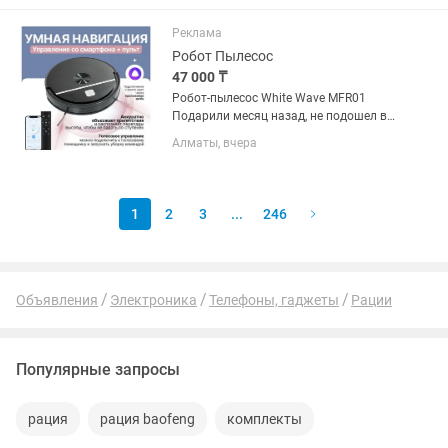
прорабатывает все группы мышц
(нижние конечности, верхние...
Реклама
Робот Пылесос
47 000 ₸
Робот-пылесос White Wave MFR01
Подарили месяц назад, не подошел в
использовании , новый, попробовали
Алматы, вчера
использовать 2 раза Мощное
всасывание до 3500 Па: уверенно
собирает мусор на ламинате, плитке
и...
1
2
3
...
246
Объявления
Электроника
Телефоны, гаджеты
Рации
Популярные запросы
рация
рация baofeng
комплекты