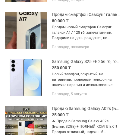
Павлодар, сегодня
Аккумулятор 4300мАч Это смартфон
для тех, кто хочет выделяться. Тонкий...
Продам смартфон Самсунг галакси А17
80 000 ₸
Продам новый смартфон Самсунг
галакси А17 128 гб, запечатанный.
Подарили на день рождения, но
телефон уже имеется
Павлодар, позавчера
Samsung Galaxy S25 FE 256 гб, голубой
250 000 ₸
Новый телефон, вскрытый, не
витринный, проверяли телефон на
наличие царапин и использование.
Павлодар, 5 августа
Продаю Samsung Galaxy A02s (Белый, 32GB)
25 000 ₸
🔥 Продаю Samsung Galaxy A02s
(Белый, 32GB) + ПОЛНЫЙ КОМПЛЕКТ!
Продаю отличный, надежный