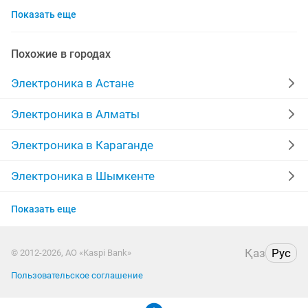
Показать еще
apple watch
айфон 7
беспроводные наушники
наушники
обмен
ddr2
xiaomi
gtx
Похожие в городах
macbook
пылесос
ipad 2
телефон
Электроника в Астане
iphone 6
Электроника в Алматы
Электроника в Караганде
Электроника в Шымкенте
Электроника в Усть-Каменогорске
Показать еще
Электроника в Таразе
Қаз
Рус
© 2012-2026, АО «Kaspi Bank»
Электроника в Уральске
Пользовательское соглашение
Электроника в Кызылорде