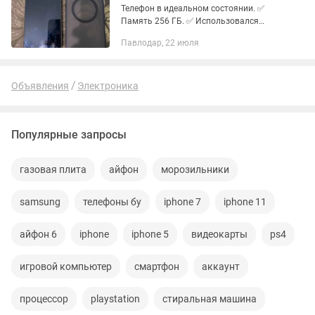
Телефон в идеальном состоянии. ✅
Память 256 ГБ. ✅ Использовался
всего 2–3 месяца. ✅ Полный комплект:
Павлодар, 22 июля
коробка, документы. ✅ Наклеено
защитное стекло. ✅ Без царапин и...
Объявления
Электроника
Популярные запросы
газовая плита
айфон
морозильники
samsung
телефоны бу
iphone 7
iphone 11
айфон 6
iphone
iphone 5
видеокарты
ps4
игровой компьютер
смартфон
аккаунт
процессор
playstation
стиральная машина