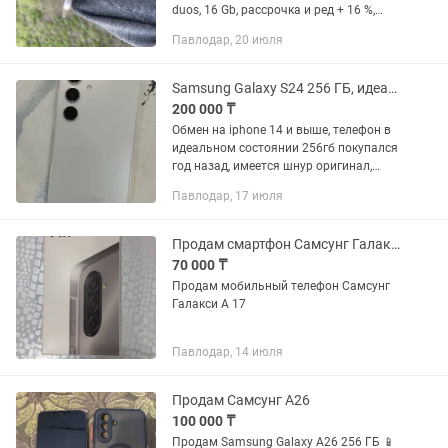
duos, 16 Gb, рассрочка и ред + 16 %,
есть чехол
Павлодар, 20 июля
Samsung Galaxy S24 256 ГБ, идеальное состояние
200 000 ₸
Обмен на iphone 14 и выше, телефон в
идеальном состоянии 256гб покупался
год назад, имеется шнур оригинал,
коробка, документы, чехлы, коцыков от
Павлодар, 17 июля
чехла нет, поддерживает e-sim.
Продам смартфон Самсунг Галакси А 17
70 000 ₸
Продам мобильный телефон Самсунг
Галакси А 17
Павлодар, 14 июля
Продам Самсунг А26
100 000 ₸
Продам Samsung Galaxy A26 256 ГБ 📱