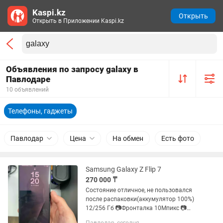
Kaspi.kz
Открыть
Открыть в Приложении Kaspi.kz
Объявления по запросу galaxy в
Павлодаре
10 объявлений
Телефоны, гаджеты
Павлодар
Цена
На обмен
Есть фото
Samsung Galaxy Z Flip 7
270 000 ₸
Состояние отличное, не пользовался
после распаковки(аккумулятор 100%)
12/256 Гб 📷Фронталка 10Мпикс 📷
Основная камера 50+12 Мпикс 🔋