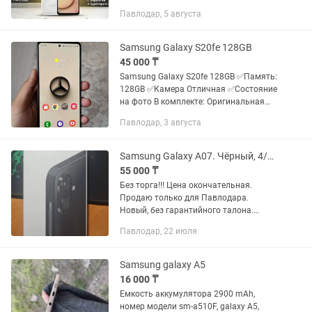
смартфон Samsung A02s в стильном
Павлодар, 5 августа
белом цвете. Покупала для себя,
носился бережно. На фото все видно. В
чем...
Samsung Galaxy S20fe 128GB
45 000 ₸
Samsung Galaxy S20fe 128GB ✅Память:
128GB ✅Камера Отличная ✅Состояние
на фото В комплекте: Оригинальная
коробка, сам телефон. Цена: 45,000🔥
Павлодар, 3 августа
Обмен присутствует
Samsung Galaxy A07. Чёрный, 4/64, новый.
55 000 ₸
Без торга!!! Цена окончательная.
Продаю только для Павлодара.
Новый, без гарантийного талона.
Коробка опечатана. Телефон не
Павлодар, 22 июля
активирован. Пломбы на месте. Для
Galaxy A07 доступно 6 основных
обновлений...
Samsung galaxy A5
16 000 ₸
Емкость аккумулятора 2900 mAh,
номер модели sm-a510F, galaxy A5,