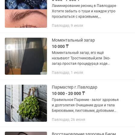
Ламинирование ресниц в Павлодаре
Хотите забыть о туши и каждое утро
просыпаться с красивыми,
подкрученными ресницами?
Павлодар, 9 июля
Ламинирование подчеркнёт
естественную красоту взгляда, придаст
ресницам изгиб,...
Моментальный загар
10 000 ₸
Моментальный загар, его ещё
называют Тростниковый,или Эко-
загар.простая процедура,в ходе
которой, на кожу ,путём распыления,
Павлодар, 1 июля
наносят лосьон. Безопасен для детей,
беременных и кормящих.Звоните-
пишите...
Пармастер г.Павлодар
10 000 - 20 000 ₸
Правильное Парение - залог здоровья
и долголетия Очищение души и тела
Березовыми, пихтовыми, дубовыми
вениками С эфирными маслами (по
Павлодар, 26 июня
желанию) На выезд либо по заказу в
вашей бане. Программа...
Восстановление здоровья Биомассаж, вибромассаж