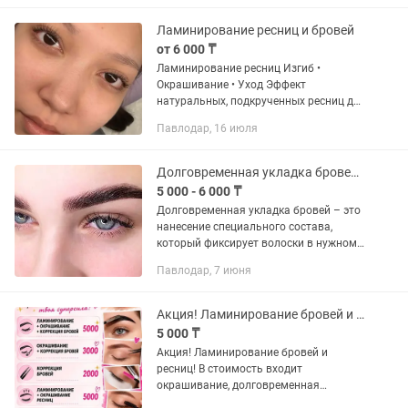
Ламинирование ресниц и бровей
от 6 000 ₸
Ламинирование ресниц Изгиб •
Окрашивание • Уход Эффект
натуральных, подкрученных ресниц до
2 месяцев Свободные окошки
Павлодар, 16 июля
уточняйте в личных сообщениях.
Долговременная укладка бровей,покраска бровей,коррекция бровей!
5 000 - 6 000 ₸
Долговременная укладка бровей – это
нанесение специального состава,
который фиксирует волоски в нужном
направлении. Раньше долговременную
Павлодар, 7 июня
укладку бровей делали составами,
которые использовались для...
Акция! Ламинирование бровей и ресниц-Павлодар Химгородки
5 000 ₸
Акция! Ламинирование бровей и
ресниц! В стоимость входит
окрашивание, долговременная
укладка, коррекция и ботокс.Павлодар-