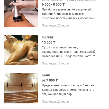
6 000 - 8 000 ₸
При боли в шее и спине, вакуумный,
травяной, биоэнерго- массаж!
Комплекс восстановления, избавление
от болей головы, шеи, в спине, ногах,
Павлодар, 27 июля
руках! Прием по записи. Нахожусь в
усольском мкр. ПАВЛОДАР
Пилинг
15 000 ₸
Сухой и мыльный пилинг,
скрабирование всего тела. Расходный
материал наш. Продолжительность 25-
50 мин, стоимость 15.000тг с человека.
Павлодар, 15 июля
Выезд
Баня
от 7 000 ₸
Предлагаем посетить новую баню на
дровах, к вашему вниманию комната
отдыха щадящий пар,
прохладительные напитки, чай разных
Павлодар, 22 июля
сортов, мангальная зона, беседка,
самовар.