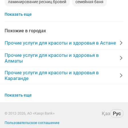
ламинирование ресниц бровей
семейная баня
Показать еще
ламинирование
выезд
перманентный макияж бровей
Похожие в городах
перманентный татуаж
массаж
Прочие услуги для красоты и здоровья в Астане
коррекция бровей ламинирование
лицо
бровист
Прочие услуги для красоты и здоровья в
Алматы
здоровье
коррекция ламинирование
тел
Прочие услуги для красоты и здоровья в
Караганде
консультация
акции
Прочие услуги для красоты и здоровья в
окрашивание ламинирование бровей
сауна
Шымкенте
Показать еще
Прочие услуги для красоты и здоровья в Усть-
окрашивание коррекция бровей
мужской
кожен
Каменогорске
Қаз
Рус
© 2012-2026, АО «Kaspi Bank»
коррекция окрашивание
реснички
оформление
Пользовательское соглашение
Прочие услуги для красоты и здоровья в Актобе