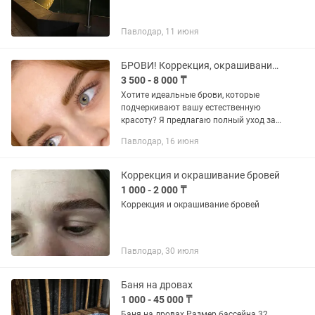
Павлодар, 11 июня
БРОВИ! Коррекция, окрашивание, уход и ламинирование бровей.
3 500 - 8 000 ₸
Хотите идеальные брови, которые
подчеркивают вашу естественную
красоту? Я предлагаю полный уход за
бровями, который включает
Павлодар, 16 июня
коррекцию, окрашивание,
ламинирование и восстанавливающий
уход для...
Коррекция и окрашивание бровей
1 000 - 2 000 ₸
Коррекция и окрашивание бровей
Павлодар, 30 июля
Баня на дровах
1 000 - 45 000 ₸
Баня на дровах Размер бассейна 32