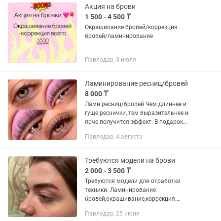
Акция на брови
1 500 - 4 500 ₸
Окрашивание бровей/коррекция
бровей/ламинирование
Павлодар, 3 июля
Ламинирование ресниц/бровей
8 000 ₸
Лами ресниц/бровей Чем длиннее и
гуще реснички, тем выразительнее и
ярче получится эффект. В подарок
окрашивание ресниц и питательный
Павлодар, 4 августа
ботокс! За оформление бровей
(коррекция/окрашивание)...
Требуются модели на брови
2 000 - 3 500 ₸
Требуются модели для отработки
техники. Ламинирование
бровей,окрашивание,коррекция.
Принимаю на дому . Район
Павлодар, 25 июня
Спортмастер.