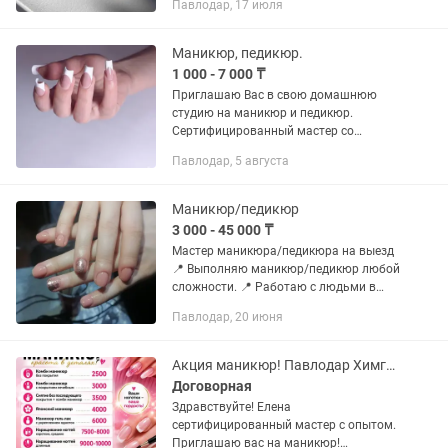
Павлодар, 17 июля
Маникюр, педикюр.
1 000 - 7 000 ₸
Приглашаю Вас в свою домашнюю
студию на маникюр и педикюр.
Сертифицированный мастер со
стажем. Все вопросы в
Павлодар, 5 августа
Маникюр/педикюр
3 000 - 45 000 ₸
Мастер маникюра/педикюра на выезд
📍 Выполняю маникюр/педикюр любой
сложности. 📍 Работаю с людьми в
сложном положении, имею навык
Павлодар, 20 июня
работы с людьми в декретном отпуске
(многодетство). 📍 Подоберу вам...
Акция маникюр! Павлодар Химгородки
Договорная
Здравствуйте! Елена
сертифицированный мастер с опытом.
Приглашаю вас на маникюр!