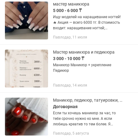
мастер маникюра
5 000 - 6 000 ₸
Ищу моделей на наращивание ногтей!
🔥 Акция — всего 6000 тг. В стоимость
входит: наращивание ногтей;
выравнивание; однотонное покрытие
Павлодар, 11 июля
гель-лаком. Стерильные инструменты.
Качественные...
Мастер маникюра и педикюра
3 000 - 10 000 ₸
Маникюр Маникюр + укрепление
Педикюр
Павлодар, 14 июля
Маникюр, педикюр, татуировки, прокол ушей и крыла носа
Договорная
Если ты хочешь маникюр за час, то
тебе срочно нужно ко мне. А если
любишь креатив то тем более. Я
мастер с 8-летним стажем предлагаю
Павлодар, 5 августа
услуги по маникюру, наращивание,