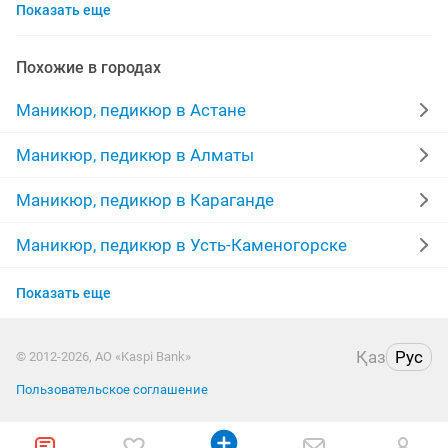
Показать еще
маникюр наращивание ногтей
мастер маникюра педикюра
обучение маникюр
Похожие в городах
маникюр ногтей
мастер маникюра и педикюра
Маникюр, педикюр в Астане
маникюр гель лак
наращивание ногтей гель
Маникюр, педикюр в Алматы
маникюр салон
педикюр выезд
наращивание
Маникюр, педикюр в Караганде
маникюр педикюр наращивание ногтей
выезд
Маникюр, педикюр в Усть-Каменогорске
Маникюр, педикюр в Актобе
покрытие гель лак
маникюр на дому
Показать еще
Маникюр, педикюр в Костанае
маникюр покрытие гель лаком
маникюр дому
Қаз
Рус
© 2012-2026, АО «Kaspi Bank»
Маникюр, педикюр в Уральске
гель покрытие
маникюр покрытие
снятие
Пользовательское соглашение
Маникюр, педикюр в Петропавловске
дома
маникюр педекюр
материалы
дизайн