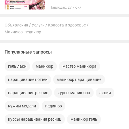
Инструменты проходят все этапы
Павлодар, 27 июня
стерилизации и дезинфекции. Акция!
Японский маникюр-4000 Акция!
Маникюр гель-лак-6000...
Объявления
Услуги
Красота и здоровье
Маникюр, педикюр
Популярные запросы
гель лаки
маникюр
мастер маникюра
наращивание ногтей
маникюр наращивание
наращивание ресниц
курсы маникюра
акции
нужны модели
педикюр
курсы наращивания ресниц
маникюр гель