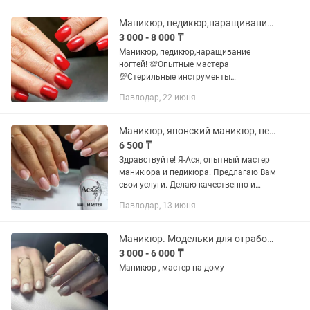
педикюр. А так же я могу сделать...
Маникюр, педикюр,наращивание ногтей
3 000 - 8 000 ₸
Маникюр, педикюр,наращивание
ногтей! 💯Опытные мастера
💯Стерильные инструменты
💯Приятные цены 🪷Маникюр
Павлодар, 22 июня
комбинированный 3500т 🪷
Маникюр+укрепление+гель=6000т 🪷
Наращивание ногтей до 1см 8500т 🪷
Маникюр, японский маникюр, педикюр
Френч...
6 500 ₸
Здравствуйте! Я-Ася, опытный мастер
маникюра и педикюра. Предлагаю Вам
свои услуги. Делаю качественно и
аккуратно. У меня отдельный кабинет
Павлодар, 13 июня
в салоне "Fox", по адресу ул.Каирбаева
72 (за кинотеатром...
Маникюр. Модельки для отработки скорости
3 000 - 6 000 ₸
Маникюр , мастер на дому