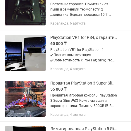
Состояние хорошее! Почистили от
пыли и заменили термопасту. 2
джойстика. Версия прошивки 10.7.
Цена окончательная.
Караганда, 6 августа
PlayStation VR1 for PS4, с гарантией, доставкой, в отличном состоянии
60 000 ₸
PlayStation VR1 for PlayStation 4
✔️Полная комплектация
✔️Совместимость с PS4 Fat; Slim; Pro
✔️1 месяц гарантии 🚚Бесплатная
Караганда, 4 августа
доставка по КЗ и отправка в СНГ 💸
60.000тг 🔴Имеется: Kaspi Red/0-0-12
📞...
Прошитая PlayStation 3 Super Slim, 1 геймпад в комплекте, 500GB,с гарантией
55 000 ₸
Прошитая Игровая консоль PlayStation
3 Super Slim 🎮📺 Комплектация и
характеристики: Память: 500GB 💾 В
комплекте: 1 геймпад, кабель питания,
Караганда, 4 августа
кабель HDMI 🔌 Гарантия: 1 месяц ⏳
Бесплатная доставка по...
Лимитированная PlayStation 5 Slim Ghost of Yotei с дисководом, 1 геймпад