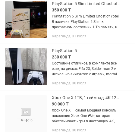
PlayStation 5 Slim Limited Ghost of Yotei
350 000 ₸
PlayStation 5 Slim Limited Ghost of Yotei
В наличии PlayStation 5 Slim в
прекрасном состоянии 1 Tb памяти, не
прошитая В комплекте: 1 геймпад,
Караганда, 31 июля
шнур питания, HDMI шнур Подарочный
набор: Mortal...
PlayStation 5
230 000 ₸
Состояние отличное, в комплекте все
есть, на дисках Fifa 23, Spider man 2 и
несколько аккаунтов с играми, mortal ,
ufc 3,4, assassin creed разные части и
Караганда, 30 июля
много других игр
Xbox One X 1TB, 1 геймпад, 4К 120FPS, с гарантией
90 000 ₸
Xbox One X — самая мощная консоль
поколения Xbox One 🎮✨, которая
обеспечивает игры в настоящем 4K,
высокую производительность и
Караганда, 30 июля
отличное качество изображения.