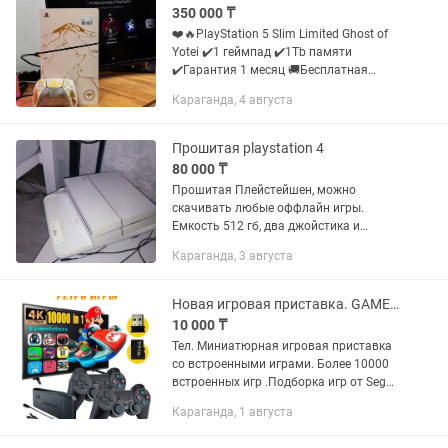
350 000 ₸
❤️🔥PlayStation 5 Slim Limited Ghost of
Yotei ✔️1 геймпад ✔️1Tb памяти
✔️Гарантия 1 месяц 🚚Бесплатная
доставка по КЗ и отправка в СНГ 🎁
Караганда, 4 августа
Подарочный набор: 💸350.000 тенге
🔴Имеется: Kaspi...
Прошитая playstation 4
80 000 ₸
Прошитая Плейстейшен, можно
скачивать любые оффлайн игры.
Емкость 512 гб, два джойстика и
кабель в комплекте.
Караганда, 3 августа
Новая игровая приставка. GAME STICK lITE
10 000 ₸
Тел. Миниатюрная игровая приставка
со встроенными играми. Более 10000
встроенных игр .Подборка игр от Sega,
Dendy, Geim Boy, SP - 1, Atari, GBA,SFC.
Караганда, 1 августа
Подключается к телевизору в HDMI
вход. В...