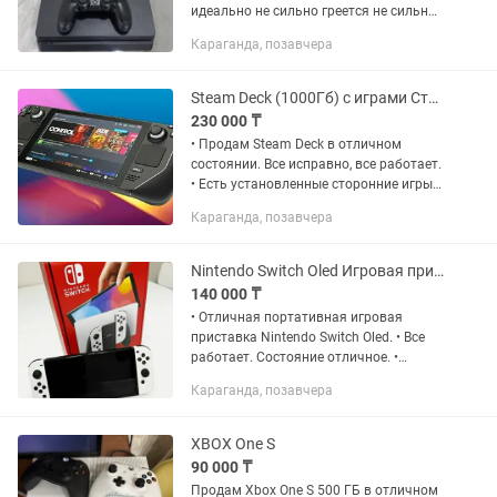
идеально не сильно греется не сильно
шумит, первый хозяин, продаю потому
Караганда, позавчера
что надоело. В комплекте есть Сама
приставка 2...
Steam Deck (1000Гб) с играми Стим Дек Игровая приставка steamdeck стимдек
230 000 ₸
• Продам Steam Deck в отличном
состоянии. Все исправно, все работает.
• Есть установленные сторонние игры. •
Все исправно, все работает без
Караганда, позавчера
проблем. • Память: 1000 Гб. • Звоните,
пишите. Смотрите...
Nintendo Switch Oled Игровая приставка Нинтендо Свич Олед для игр нинтендо
140 000 ₸
• Отличная портативная игровая
приставка Nintendo Switch Oled. • Все
работает. Состояние отличное. •
Можно играть портативно, так и как
Караганда, позавчера
сони плейстейшн подключив к
телевизору, можно играть одному...
XBOX One S
90 000 ₸
Продам Xbox One S 500 ГБ в отличном