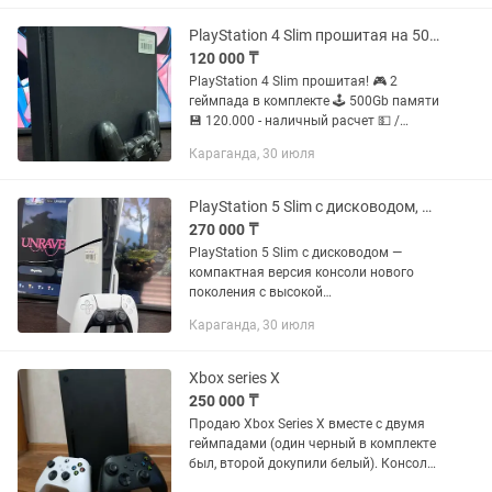
Подходит как для современных игр, так
и...
PlayStation 4 Slim прошитая на 500ГБ памяти, 2 геймпада в комплекте
120 000 ₸
PlayStation 4 Slim прошитая! 🎮 2
геймпада в комплекте 🕹️ 500Gb памяти
💾 120.000 - наличный расчет 💵 /
145.000 - рассрочка 💳 30 дней
Караганда, 30 июля
гарантии от магазина! ✅ Бесплатная
доставка по РК 🚚 Торг...
PlayStation 5 Slim с дисководом, 1ТБ памяти, 1 геймпад,набор подарочных игр
270 000 ₸
PlayStation 5 Slim с дисководом —
компактная версия консоли нового
поколения с высокой
производительностью, сверхбыстрым
Караганда, 30 июля
SSD и поддержкой игр в разрешении до
4K. 🎮 Наслаждайтесь
моментальными...
Xbox series X
250 000 ₸
Продаю Xbox Series X вместе с двумя
геймпадами (один черный в комплекте
был, второй докупили белый). Консоль
в идеальном состоянии со всеми