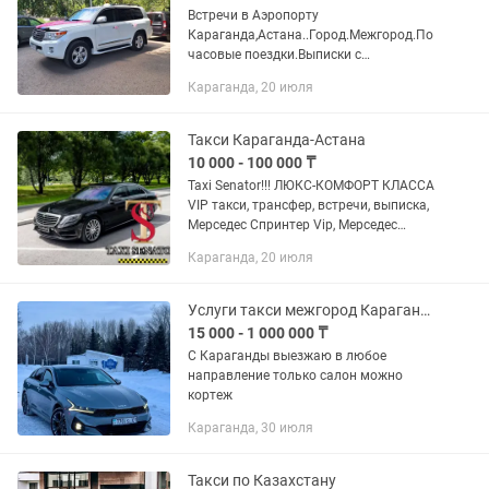
Встречи в Аэропорту
Караганда,Астана..Город.Межгород.По
часовые поездки.Выписки с
роддома.Поездки в курортные зоны..
Караганда, 20 июля
Такси Караганда-Астана
10 000 - 100 000 ₸
Taxi Senator!!! ЛЮКС-КОМФОРТ КЛАССА
VIP такси, трансфер, встречи, выписка,
Мерседес Спринтер Vip, Мерседес
Майбах. MERCEDES VIP SPRINTER,
Караганда, 20 июля
MERCEDES W222.
ЗАРЕГИСТРИРОВАННОЕ
ОФИЦИАЛЬНОЕ...
Услуги такси межгород Караганда по всему Қазақстана
15 000 - 1 000 000 ₸
С Караганды выезжаю в любое
направление только салон можно
кортеж
Караганда, 30 июля
Такси по Казахстану