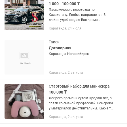
1 000 - 100 000 ₸
Пассажирские перевозки по
Казахстану. Любые направления В
любое удобное для Вас время
Кокшетау, Щучинск, Балхаш, Боровое,
Караганда, 24 июля
Зеренда, Астана, Караганда, Жезказган,
Темиртау, Павлодар, Алматы,...
Такси
Договорная
Караганда Новосибирск
Караганда, 2 августа
Стартовый набор для маникюра
100 000 ₸
Доброго времени суток! Продаю все, в
связи со сменой профессией. Все сроки
у материалов действительны. Какие то
баночки имеют половину материала,
Караганда, 2 августа
какие то почти полные. По сути, все
почти новое, так...