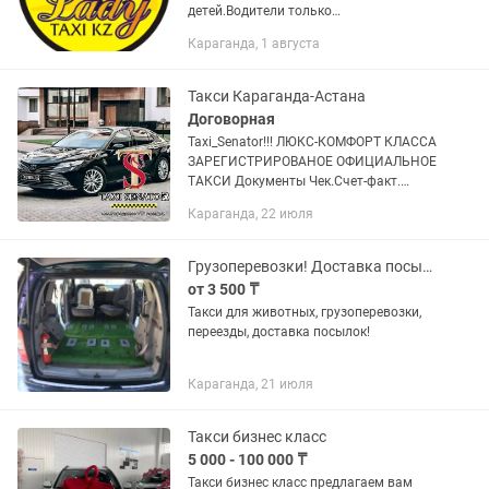
детей.Водители только
женщины.Работаем по
Караганда, 1 августа
предварительным заявкам .
Такси Караганда-Астана
Договорная
Taxi_Senator!!! ЛЮКС-КОМФОРТ КЛАССА
ЗАРЕГИСТРИРОВАНОЕ ОФИЦИАЛЬНОЕ
ТАКСИ Документы Чек.Счет-факт.
Квитанции. Наличный и Безналичный
Караганда, 22 июля
расчёт. Работаем с фирмами и
организациями. ПОЕЗДКИ ПО
ДРУГИМ...
Грузоперевозки! Доставка посылок, такси для животных!
от 3 500 ₸
Такси для животных, грузоперевозки,
переезды, доставка посылок!
Караганда, 21 июля
Такси бизнес класс
5 000 - 100 000 ₸
Такси бизнес класс предлагаем вам