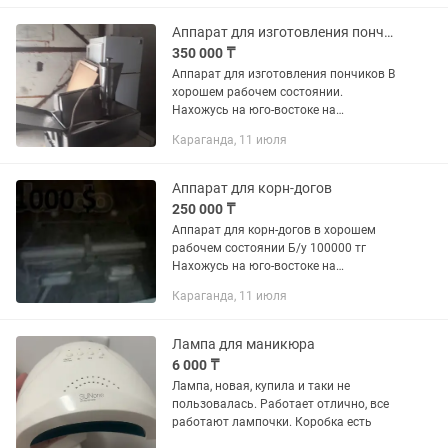
1000кг Большие Крановые...
Аппарат для изготовления пончиков
350 000 ₸
Аппарат для изготовления пончиков В
хорошем рабочем состоянии.
Нахожусь на юго-востоке на
территории рынка арай. Нужна
Караганда, 11 июля
доставка есть такси
Аппарат для корн-догов
250 000 ₸
Аппарат для корн-догов в хорошем
рабочем состоянии Б/у 100000 тг
Нахожусь на юго-востоке на
территории рынка арай. Нужна
Караганда, 11 июля
доставка есть такси
Лампа для маникюра
6 000 ₸
Лампа, новая, купила и таки не
пользовалась. Работает отлично, все
работают лампочки. Коробка есть