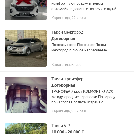
комфортную поездку в новом
автомобиле деловые встречи, свадьбы
и ТД . Звоните заранее так может быть
Караганда, 22 июля
заняты машины
Такси межгород
Договорная
Пассажирские Перевозки Такси
межгород в любое направление
Караганда, вчера
Такси, трансфер
Договорная
ТРАНСФЕР 7 мест КОМФОРТ КЛАСС
Междугородние перевозки По городу
по чассовая оплата Встреча с
аэропорта Курортные зоны туда и
Караганда, 30 июля
обратно Комфортно и безопасно Опыт
более 7 лет Спокойная размеренная...
Такси VIP
10 000 - 20 000 ₸