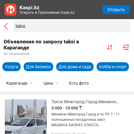
Kaspi.kz
Открыть
Открыть в Приложении Kaspi.kz
Объявления по запросу taksi в
Караганде
46 объявлений
Услуги
Для бизнеса
Для дома и сада
Хобби и спорт
Караганда
Цена
Есть фото
Такси.Межгород.Город.Минивэн.Аренда Услуги Трансфер.Пассажирские перевозки.
5 000 - 10 000 ₸
Минивэн Межгород Город и по РК 7 - 11
полноценных посадочных мест
МАШИНА БИЗНЕС КЛАССА
КАПИТАНСКИЕ СИДЕНЬЯ РАЗВОЗКА