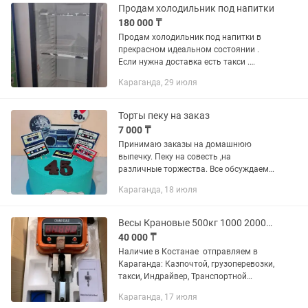
Продам холодильник под напитки
180 000 ₸
Продам холодильник под напитки в
прекрасном идеальном состоянии .
Если нужна доставка есть такси .
Нахожусь на юго-востоке на
Караганда, 29 июля
территории рынка арай.
Торты пеку на заказ
7 000 ₸
Принимаю заказы на домашнюю
выпечку. Пеку на совесть ,на
различные торжества. Все обсуждаем
по . Любые пожелания ,время и по
Караганда, 18 июля
возможности доставка на такси по
тарифу ,свадебные торты от 30тыс и
выше...
Весы Крановые 500кг 1000 2000кг 5тонн 10-15тонн
40 000 ₸
Наличие в Костанае отправляем в
Караганда: Казпочтой, грузоперевозки,
такси, Индрайвер, Транспортной
компанией. Цены уточняйте звоните
Караганда, 17 июля
или пишите Крановые весы 500кг