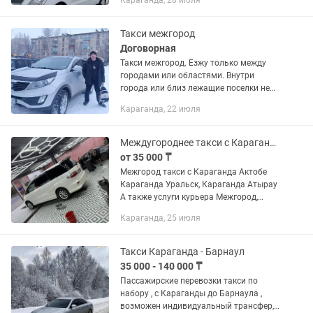
Караганда, 28 июля
ПЕРСОНАЛА ВСРТЕЧА С АЭРОПОРТА И
ЖД ВОКЗАЛ ВСТРЕЧА ГОСТЕЙ
КОРПОРАТИВЫ,ЛЮБЫЕ...
Такси межгород
Договорная
Такси межгород. Езжу только между
городами или областями. Внутри
города или близ лежащие поселки не
обслуживаю..В любой город
Караганда, 22 июля
Казахстана.Машина кия спортейдж.
стоимость от 150 ТГ/ км.Умножьте...
Междугороднее такси с Караганда_ Актобе, Актау, Уральск, Атырау Казахстан
от 35 000 ₸
Межгород такси с Караганда Актобе
Караганда Уральск, Караганда Атырау
А также услуги курьера Межгород,
перевозка грузов. Есть каспи
Караганда, 25 июля
рассрочка. Каспи рэж
Такси Караганда - Барнаул
35 000 - 140 000 ₸
Пассажирские перевозки такси по
набору , с Караганды до Барнаула ,
возможен индивидуальный трансфер,