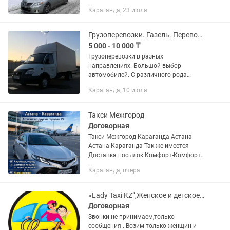
ежедневно
Караганда, 23 июля
Грузоперевозки. Газель. Перевозка. Доставка. Грузовое такси. ГрузоТакси
5 000 - 10 000 ₸
Грузоперевозки в разных
направлениях. Большой выбор
автомобилей. С различного рода
погрузками и объемом кузова.
Караганда, 10 июля
Предоставляем выгодные условия
долгосрочному сотрудничеству.
Перевозка, доставка грузов...
Такси Межгород
Договорная
Такси Межгород Караганда-Астана
Астана-Караганда Так же имеется
Доставка посылок Комфорт-Комфорт+
Езда 24/7 Звонить и писать
Караганда, вчера
«Lady Taxi KZ”,Женское и детское такси,г.Караганда
Договорная
Звонки не принимаем,только
сообщения . Возим только женщин и