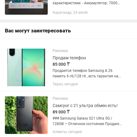
характеристики: - Аккумулятор: 7000
мАч, Li-Po - Экран: 6,9-дюймовый FHD+
Караганда, 24 июля
DotDisplay - Частота обновления: до
144Гц - Разрешение: FullHD+ 2340...
Вас могут заинтересовать
Реклама
Продам телефон
85 000 ₸
Продается телефон Samsung A 26
память 6 гб/128 гб , есть гарантия на
год, в подарок стекло и чехол. 85000 тг
Тараз, сегодня
Реклама
Самсунг с 21 ультра обмен есть!
89 000 ₸
### Samsung Galaxy S21 Ultra 5G /
128GB — Отличное состояние Продаю
или меняю мощный флагман Samsung
Алматы, сегодня
Galaxy S21 Ultra с объемом памяти 128