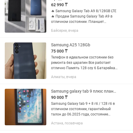
62 990 ₸
🔥 Samsung Galaxy Tab A9 8/128GB LTE
🔥 Продам Samsung Galaxy Tab A9 в
отличном состоянии. Планшет
использовался аккуратно, без падений
Байсерке, вчера
и повреждений. Царапин и сколов нет.
📱 Характеристики: •...
Samsung A25 128Gb
75 000 ₸
Телефон в идеальном состоянии без
ремонта без царапин Все работает
отлично Память 128 озу 6 Батарейка
держит отлично Обмен есть торг
Алматы, вчера
минимальный Звоните в любое время
Samsung galaxy tab 9 плюс планшет
90 000 ₸
Samsung Galaxy tab 9 + 8 гб / 128 гб в
отличном состоянии, гарантийный
талон до 06.2025 года, состояние
батареи это не емкость батареи.
Астана, позавчера
Недавно покупала заряд долго держит