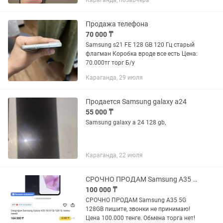
Караганда, позавчера
— только распакован, не
использовался. Без царапин,
потёртостей...
Продажа телефона
70 000 ₸
Samsung s21 FE 128 GB 120 Гц старый
флагман Коробка вроде все есть Цена:
70.000тг торг Б/у
Караганда, 29 июля
Продается Samsung galaxy a24
55 000 ₸
Samsung galaxy a 24 128 gb,
Караганда, 22 июля
СРОЧНО ПРОДАМ Samsung A35 5G 128GB
100 000 ₸
СРОЧНО ПРОДАМ Samsung A35 5G
128GB пишите, звонки не принимаю!
Цена 100.000 тенге. Обмена торга нет!