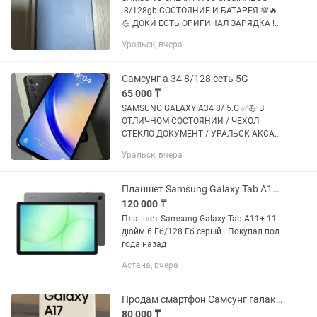
.8/128gb СОСТОЯНИЕ И БАТАРЕЯ 💯🔥
💪 ДОКИ ЕСТЬ ОРИГИНАЛ ЗАРЯДКА !
УРАЛЬСК АКСАЙ ДОСТАВКА
Уральск, вчера
Самсунг а 34 8/128 сеть 5G
65 000 ₸
SAMSUNG GALAXY A34 8/ 5.G ✅💪 В
ОТЛИЧНОМ СОСТОЯНИИ / ЧЕХОЛ
СТЕКЛО ДОКУМЕНТ / УРАЛЬСК АКСАЙ
ДОСТАВКА ЕСТЬ
Уральск, вчера
Планшет Samsung Galaxy Tab A11 11 дюйм 6 Гб/128 Гб серый
120 000 ₸
Планшет Samsung Galaxy Tab A11+ 11
дюйм 6 Гб/128 Гб серый . Покупал пол
года назад
Астана, вчера
Продам смартфон Самсунг галакси А17
80 000 ₸