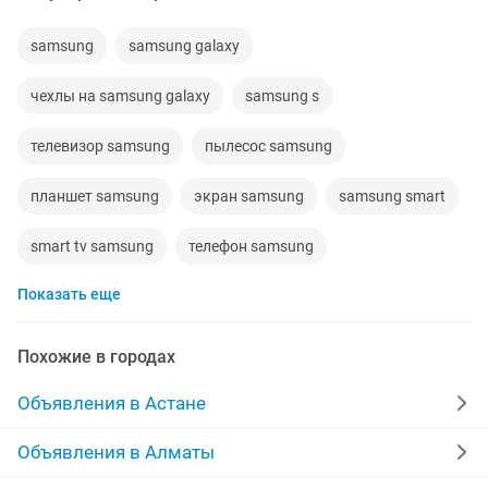
samsung
samsung galaxy
чехлы на samsung galaxy
samsung s
телевизор samsung
пылесос samsung
планшет samsung
экран samsung
samsung smart
smart tv samsung
телефон samsung
Показать еще
холодильник samsung
galaxy samsung
телефон samsung galaxy
samsung ultra
Похожие в городах
samsung tab
монитор samsung
samsung watch
Объявления в Астане
samsung galaxy watch
samsung 3
чехол samsung
Объявления в Алматы