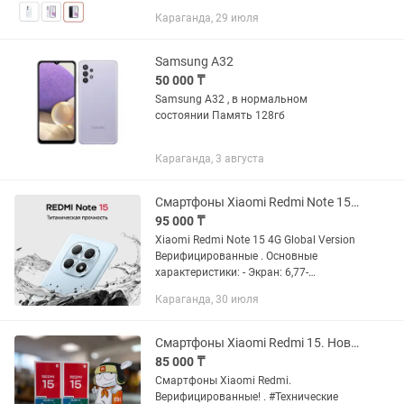
Караганда, 29 июля
Samsung A32
50 000 ₸
Samsung A32 , в нормальном
состоянии Память 128гб
Караганда, 3 августа
Смартфоны Xiaomi Redmi Note 15. Новые. Оригинал. Гарантия. Караганда
95 000 ₸
Xiaomi Redmi Note 15 4G Global Version
Верифицированные . Основные
характеристики: - Экран: 6,77-
дюймовый AMOLED-дисплей -
Караганда, 30 июля
Разрешение: 2392 × 1080 - Процессор:
MediaTek Helio G100-Ultra - Основная...
Смартфоны Xiaomi Redmi 15. Новые, оригинал. Гарантия 1 год. Караганда
85 000 ₸
Смартфоны Xiaomi Redmi.
Верифицированные! . #Технические