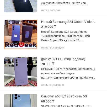
Документы имеется Пишите или
звоните
Актау, сегодня
Новый Samsung S24 Cobalt Violet 128GB распечатанный Магазин Red Geek
219 990 ₸
Новый Samsung S24 Cobalt Violet
128GB распечатанный Магазин Red
Geek • Адрес: Жандосова 82 –
Розыбакиева • Магазин Электронной
Алматы, сегодня
техники Red Geek • Рассрочка 0-0-12 •
Официальная Гарантия • Цена...
galaxy S21 FE, 128(Продано)
70 000 ₸
ПРОДАН 128 гб, оперативная память-6
в ремонте не был видны
незначительные выгорания на белом
фоне, на работу не влияет гарантия
Алматы, сегодня
есть✅
Самсунг а53 8/128 гб сеть 5G
60 000 ₸
SAMSUNG GALAXY A-53 ORIGINAL 5G