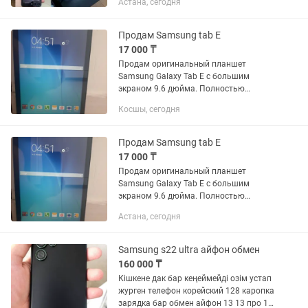
Астана, сегодня
смартфон 📱 Үлкен әрі сапалы AMOLED
дисплей 📸 Камерасы өте жақсы
түсіреді 💾 Жады: 128 ГБ 🔋
Продам Samsung tab E
Батареясы...
17 000 ₸
Продам оригинальный планшет
Samsung Galaxy Tab E с большим
экраном 9.6 дюйма. Полностью
рабочий, сброшен до заводских
Косшы, сегодня
настроек.Для чего хорош: Просмотр
фильмов и мультфильмов, чтение книг,
обучение,...
Продам Samsung tab E
17 000 ₸
Продам оригинальный планшет
Samsung Galaxy Tab E с большим
экраном 9.6 дюйма. Полностью
рабочий, сброшен до заводских
Астана, сегодня
настроек.Для чего хорош: Просмотр
фильмов и мультфильмов, чтение книг,
обучение,...
Samsung s22 ultra айфон обмен
160 000 ₸
Кішкене дак бар кеңеймейді озім устап
журген телефон корейский 128 каропка
зарядка бар обмен айфон 13 13 про 14