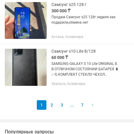
Самсунг s25 128 г
300 000 ₸
Продам Самсунг s25 128г неделя как
подарили,обмена нет
Астана, позавчера
Самсунг s10 Lite 8/128
60 000 ₸
SAMSUNG GALAXY S 10 Lite ORIGINAL 8.
В ОТЛИЧНОМ СОСТОЯНИИ БАТАРЕЯ 🔋
✅💪КОМПЛЕКТ СТЕКЛО ЧЕХОЛ
ОРИГИНАЛ БЛОК УРАЛЬСК АКСАЙ
Уральск, позавчера
ДОСТАВКА ГАРАНТИЯ
1
2
3
...
7
Популярные запросы