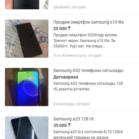
экран аускан болсада болады
Шымкент, сегодня
Продам смартфон samsung s10 lite
25 000 ₸
Продам смартфон 2020году куплен.
Треснут экран. Samsung s10 lite. За
25000тг. Торг нет. Не спешу.
Громкоговоритель во время разговора
Усть-Каменогорск, сегодня
не работает. А так все работает. Всегда
был в чехле. Процессор...
Samsung A52 телефоны сатылады
Договорная
Samsung A52 телефоны сатылады, 128
гБ, ұқыпты ұсталған.
Кызылорда, сегодня
Samsung a23 128 гб
35 000 ₸
Samsung a23 б/у состояние 8/10 128гб
маленький трещины на экране