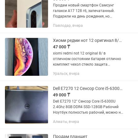
Продам новый смартфон Самсунг
галакси А17 128 гб, запечатанный.
Подарили на день рождения, но
телефон уже имеется
Павлодар, вчера
Хиоми редми нот 12 оригинал 8/128
47 000 ₸
xiomi redmi not 12 original 8/ в
отличном состоянии батарея отлично
комплект чехол стекло защита
оригинал шнур !уральск аксай
Уральск, вчера
доставка
Dell E7270 12 Сенсор Core i5-6300U 2.4Ghz 8GB DDR4 SSD-128GB Рабочий
49 000 ₸
Dell E7270 12" Сенсор Core i5-6300U
2.4Ghz 8GB DDR4 SSD-128GB Рабочий
Ноутбук полностью рабочий, можно на
ней работать полноценно, есть
Алматы, вчера
нюансы: !Под сенсором дисплей
треснут, смотрите фото, но сам...
Продам планшет