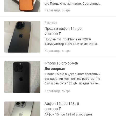
pro Продаю на запчасти. Состояние
11/10 Аккумулятор - 100% Активация -
Караганда, вчера
февраль 2026 Память - 256 GB
Комплект - коробка, шнур.
Верификация - есть. Смешные цены...
Реклама
Продам айфон 14 про
200 000 ₸
Продам 14 Pro iPhone на 128гб
Аккумулятор 100% Был заменен на
самый дорогой аккумулятор Так же
Караганда, вчера
менялась камера на
оригинальную(подлинную) за 95 тысяч
чек есть Полный комплект Пишите
iPhone 15 pro обмен
звоните ТОРГА...
Договорная
iPhone 15 pro в идеальном состоянии
без царапин косяков все работает не
был в ремонте 128 gb , предлагайте
обмен
Караганда, вчера
Айфон 15 про 128 гб
300 000 ₸
Айфон 15 про 128 гб в хорошем