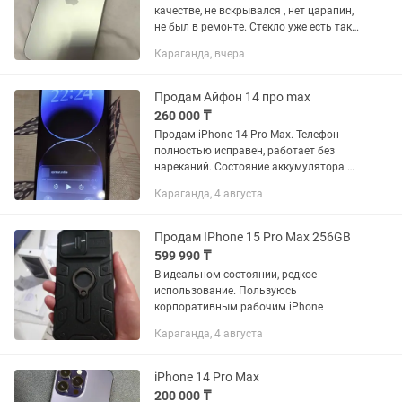
качестве, не вскрывался , нет царапин,
не был в ремонте. Стекло уже есть так
же чехлы в подарок. Акб 87% Е сим +
Караганда, вчера
можно вставить сим карту
Продам Айфон 14 про max
260 000 ₸
Продам iPhone 14 Pro Max. Телефон
полностью исправен, работает без
нареканий. Состояние аккумулятора —
83%. На задней крышке есть
Караганда, 4 августа
небольшая трещина, на работу
устройства никак не влияет.
остальном...
Продам IPhone 15 Pro Max 256GB
599 990 ₸
В идеальном состоянии, редкое
использование. Пользуюсь
корпоративным рабочим iPhone
Караганда, 4 августа
iPhone 14 Pro Max
200 000 ₸