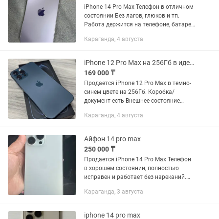
iPhone 14 Pro Max Телефон в отличном
состоянии Без лагов, глюков и тп.
Работа держится на телефоне, батарея
хорошо держит. Заменен аккумулятор
Караганда, 4 августа
и дисплей Проблем с этим никаких нет
Коробка утеряна...
iPhone 12 Pro Max на 256Гб в идеале.
169 000 ₸
Продается iPhone 12 Pro Max в темно-
синем цвете на 256Гб. Коробка/
документ есть Внешнее состояние
прекрасное, без сколов и царапин. В
Караганда, 4 августа
ремонте никогда не был, не
вскрывался. По работе никаких...
Айфон 14 pro max
250 000 ₸
Продается iPhone 14 Pro Max Телефон
в хорошем состоянии, полностью
исправен и работает без нареканий.
Причина продажи: приобрели новый
Караганда, 3 августа
iPhone 17, поэтому этот телефон
больше не...
iphone 14 pro max