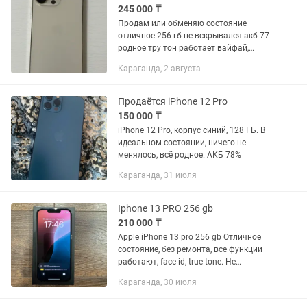
245 000 ₸
Продам или обменяю состояние
отличное 256 гб не вскрывался акб 77
родное тру тон работает вайфай,
блютуз, динамики все работает из
Караганда, 2 августа
минусов не работает фейс айди после
обновления
Продаётся iPhone 12 Pro
150 000 ₸
iPhone 12 Pro, корпус синий, 128 ГБ. В
идеальном состоянии, ничего не
менялось, всё родное. АКБ 78%
Караганда, 31 июля
Iphone 13 PRO 256 gb
210 000 ₸
Apple iPhone 13 pro 256 gb Отличное
состояние, без ремонта, все функции
работают, face id, true tone. Не
вскрывался, батарея оригинальная.
Караганда, 30 июля
Коробка, полный комплект.