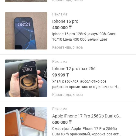
Караганда, вчера
задней панели, на работу телефона это
не влияет. В комплекте оригинальная
коробка и гарантийный...
Реклама
Iphone 16 pro
430 000 ₸
Iphone 16 pro 128гб , аккум 93% Сост
10/10 Цена 430 000 Белый цвет
Караганда, вчера
Реклама
Iphone 12 pro max 256
99 999 ₸
Упал, разбился, абсолютно все
работает кроме нижнего динамика Ни
разу не вскрывался Из комплекта
Караганда, вчера
коробка АКБ 78% 256 гб ОБМЕНА НЕТ
Реклама
Apple iPhone 17 Pro 256Gb Dual eSim оранжевый
600 000 ₸
Смартфон Apple iPhone 17 Pro 256Gb
Dual eSim оранжевый, коробка все есть