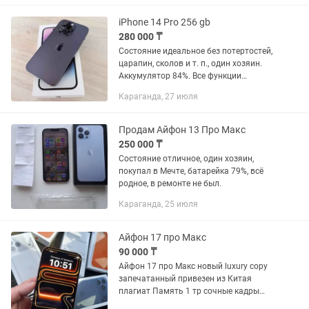
iPhone 14 Pro 256 gb
280 000 ₸
Состояние идеальное без потертостей,
царапин, сколов и т. п., один хозяин.
Аккумулятор 84%. Все функции
работают. Не ремонтировался, не
Караганда, 27 июля
вскрывался, никаких замен запчастей
не было...
Продам Айфон 13 Про Макс
250 000 ₸
Состояние отличное, один хозяин,
покупал в Мечте, батарейка 79%, всё
родное, в ремонте не был.
Караганда, 25 июля
Айфон 17 про Макс
90 000 ₸
Айфон 17 про Макс новый luxury copy
запечатанный привезен из Китая
плагиат Память 1 тр сочные кадры
камеры! Ip 67 озу 6 гб Характеристики