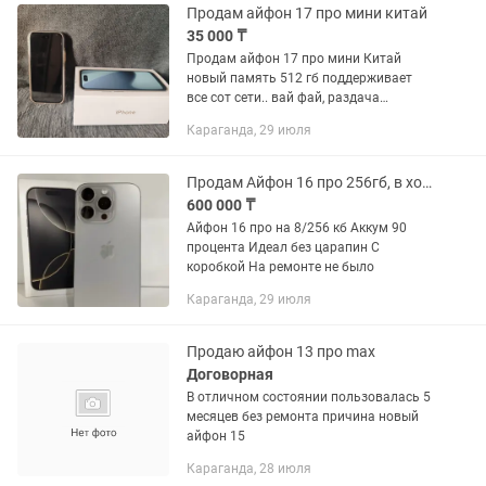
Продам айфон 17 про мини китай
35 000 ₸
Продам айфон 17 про мини Китай
новый память 512 гб поддерживает
все сот сети.. вай фай, раздача
андроид.. меню как в Айфоне а так в
Караганда, 29 июля
нутри полностью андроид телефон
офигенный коробка зарядка
Продам Айфон 16 про 256гб, в хорошем состоянии
600 000 ₸
Айфон 16 про на 8/256 кб Аккум 90
процента Идеал без царапин С
коробкой На ремонте не было
Караганда, 29 июля
Продаю айфон 13 про max
Договорная
В отличном состоянии пользовалась 5
месяцев без ремонта причина новый
айфон 15
Караганда, 28 июля