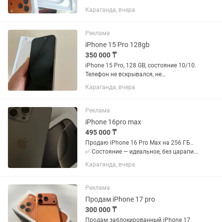
под гарантии, торг есть
Караганда, вчера
Реклама
iPhone 15 Pro 128gb
350 000 ₸
iPhone 15 Pro, 128 GB, состояние 10/10.
Телефон не вскрывался, не
ремонтировался, Face ID работает,
Караганда, вчера
аккумулятор 90% В комплекте:
коробка. Пользовалась девушка В
подарок стекло и чехол ОБМЕНА НЕТ!
Реклама
iPhone 16pro max
495 000 ₸
Продаю iPhone 16 Pro Max на 256 ГБ..
✅ Состояние — идеальное, без царапин
и сколов ✅ Аккумулятор — 93% ✅ Всё
Караганда, вчера
работает отлично ✅ Не
ремонтировался, ничего не менялось
✅ В комплекте коробка и...
Реклама
Продам iPhone 17 pro
300 000 ₸
Продам заблокированный iPhone 17