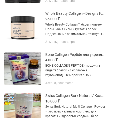
Алматы, позавчера
который играет ключевую роль в
здоровье кожи, суставов и...
Whole Beauty Collagen - Designs For Health - WBTYCN - 180 g. Коллаген
25 000 ₸
Whole Beauty Collagen™ будет полезен:
Повышение силы и густоты волос
Поддержание оптимальной текстуры
кожи во время старения или
Алматы, позавчера
воздействия окружающей среды
Структурная поддержка волос, кожи
и...
Bone Collagen Peptide для укрепление костей, суставов и хрящевой ткани
4 000 ₸
BONE COLLAGEN PEPTIDE - продукт в
виде таблеток из коллагена
глубоководных морских рыб и
порошка олигопептидов.
Астана, позавчера
Дополнительные компоненты: солод,
микрокристаллическая целлюлоза,
стеарат...
Swiss Collagen Bork Natural / Коллаген 330 гр
10 000 ₸
Swiss Bork Natural Multi Collagen Powder
– это премиальный комплекс для
красоты и здоровья, созданный по