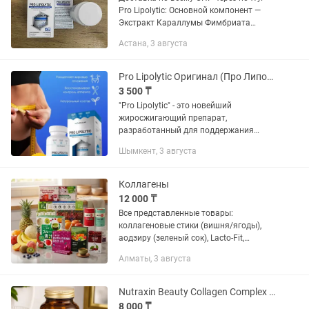
Pro Lipolytic: Основной компонент —
Экстракт Караллумы Фимбриата
(Caralluma fimbriata) – снижает
Астана, 3 августа
чувство голода и снимет
психологическую нагрузку при
похудении,...
Pro Lipolytic Оригинал (Про Липолитик) средство для похудения
3 500 ₸
"Pro Lipolytic" - это новейший
жиросжигающий препарат,
разработанный для поддержания
процесса похудения и улучшения
Шымкент, 3 августа
общего самочувствия. Этот продукт
содержит только натуральные
компоненты, которые,...
Коллагены
12 000 ₸
Все представленные товары:
коллагеновые стики (вишня/ягоды),
аодзиру (зеленый сок), Lacto-Fit,
комплекс A1 Plus, Swiss Collagen, кофе
Алматы, 3 августа
для похудения и витамины. Сочная
композиция: продукция красиво...
Nutraxin Beauty Collagen Complex 1/2/3/5/10
8 000 ₸