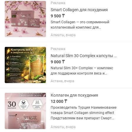
Реклама
Smart Collagen для похудения
9 500 ₸
Smart Collagen — это современный
коллагеновый комплекс для
поддержания красоты и здоровья.
Алматы, вчера
Формула содержит гидролизованный
коллаген, который легко усваивается
организмом, а также
Реклама
дополнительные...
Natural Slim 30 Complex капсулы для похудения 30
9 000 ₸
Natural Slim 30+ Complex — комплекс
для поддержки контроля веса и
активного образа жизни. Формула
Астана, вчера
продукта сочетает современные и
натуральные компоненты, включая L-
Carnitine, Collagen, Coenzyme Q10,...
Коллаген для похудения
12 000 ₸
Производитель Турция Наименование
товара Smart Collagen slimming effect
Представляем вам препарат Смарт
Коллаген, с эффектом похудения
Алматы, вчера
Разработан специально для снижения