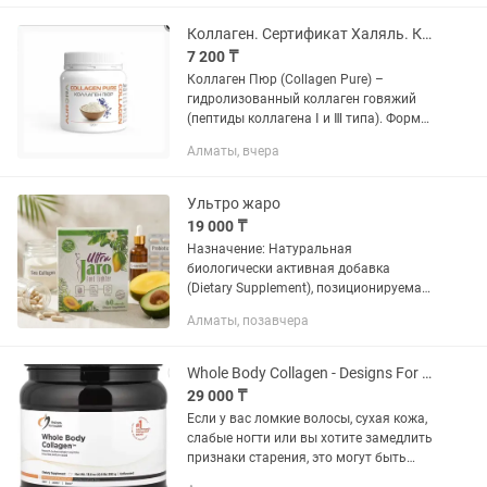
веса,и питание организма...
Коллаген. Сертификат Халяль. Кожа, волосы, ногти. Костно-мышечная система
7 200 ₸
Коллаген Пюр (Collagen Pure) –
гидролизованный коллаген говяжий
(пептиды коллагена Ⅰ и Ⅲ типа). Форма
выпуска: порошок массой 120 г.
Алматы, вчера
Коллаген Пюр (Collagen Pure) –
продукт с коллагеном, который...
Ультро жаро
19 000 ₸
Назначение: Натуральная
биологически активная добавка
(Dietary Supplement), позиционируемая
для поддержки лёгкости, контроля веса
Алматы, позавчера
и общего тонуса организма. Состав
(активные компоненты): Sea...
Whole Body Collagen - Designs For Health 390 gr. Коллаген
29 000 ₸
Если у вас ломкие волосы, сухая кожа,
слабые ногти или вы хотите замедлить
признаки старения, это могут быть
симптомы недостатка коллагена,