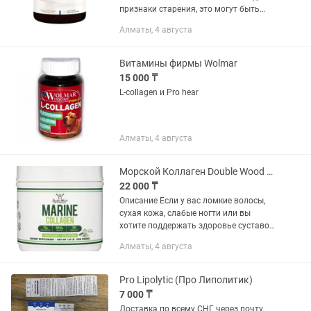
признаки старения, это могут быть
симптомы недостатка коллагена,
Алматы, 4 августа
который играет ключевую роль в
здоровье кожи, суставов и...
Витамины фирмы Wolmar
15 000 ₸
L-collagen и Pro hear
Алматы, 4 августа
Морской Коллаген Double Wood Marine Collagen морской коллаген
22 000 ₸
Описание Если у вас ломкие волосы,
сухая кожа, слабые ногти или вы
хотите поддержать здоровье суставов
и костей, это могут быть признаки
Алматы, 4 августа
недостатка коллагена — белка,
важного для структуры кожи,...
Pro Lipolytic (Про Липолитик)
7 000 ₸
Доставка по всему СНГ через почту.