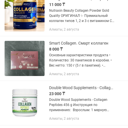
11 000 ₸
Nutraxin Beauty Collagen Powder Gold
Quality ОРИГИНАЛ ✨ Премиальный
коллаген типов 1, 2 и 3 с витамином C
и гиалуроновой кислотой для
Алматы, 2 августа
поддержки красоты и здоровья.
Преимущества: Поддерживает...
Smart Collagen. Смарт коллаген
8 000 ₸
Основные характеристики продукта •
Количество: 30 пакетиков в коробке. •
Вес нетто: 150 г (5 г в пакетике). •
Содержание коллагена: 1200 мг
Алматы, 2 августа
гидролизованного коллагена на
порцию. • Типы коллагена:...
Double Wood Supplements - Collagen Peptides 456 g. Пептидный коллаген
23 000 ₸
Double Wood Supplements - Collagen
Peptides 456 g Инструкция по
применению: Взрослым: 1 мерную
ложку разбавить с теплой водой
Алматы, 2 августа
100мл и принимать утром на тощак.
Детям: 1/2 мерную ложку разбавить