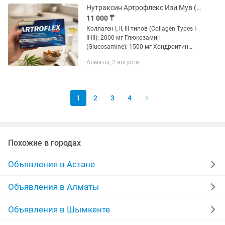
с...
Нутраксин Артрофлекс Изи Мув (Nutraxin Artroflex Easy Move)
11 000 ₸
Коллаген I, II, III типов (Collagen Types I-
II-III): 2000 мг Глюкозамин
(Glucosamine): 1500 мг Хондроитин
(Chondroitin): 600 мг MSM
Алматы, 2 августа
(Метилсульфонилметан): 500 мг
Гиалуроновая кислота (Hyaluronic...
1
2
3
4
Похожие в городах
Объявления в Астане
Объявления в Алматы
Объявления в Шымкенте