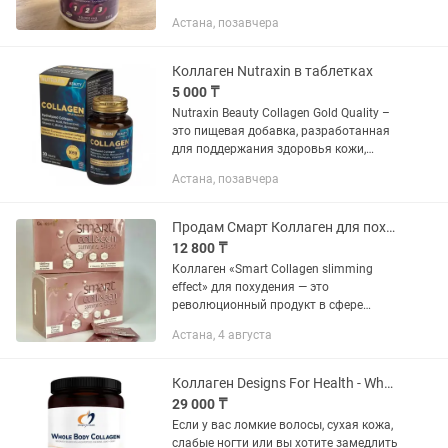
европейским стандартам GMP и ISO.
Астана, позавчера
Каждая порция содержит 10 000 мг
гидролизованного коллагена...
Коллаген Nutraxin в таблетках
5 000 ₸
Nutraxin Beauty Collagen Gold Quality –
это пищевая добавка, разработанная
для поддержания здоровья кожи,
волос и ногтей. Состав и свойства: -
Астана, позавчера
Гидролизованный коллаген (1050 мг) –
способствует...
Продам Смарт Коллаген для похудения
12 800 ₸
Коллаген «Smart Collagen slimming
effect» для похудения — это
революционный продукт в сфере
похудения и сжигание жира на основе
Астана, 4 августа
нано пептидов. Пептиды — это
короткие низкомолекулярные
цепочки...
Коллаген Designs For Health - Whole Body Collagen - 390 gr
29 000 ₸
Если у вас ломкие волосы, сухая кожа,
слабые ногти или вы хотите замедлить