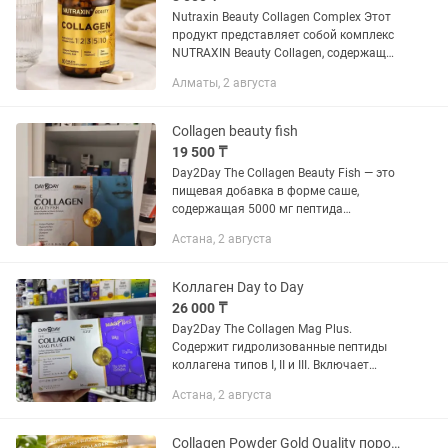
Nutraxin Beauty Collagen Complex Этот
продукт представляет собой комплекс
NUTRAXIN Beauty Collagen, содержащий
гидролизованный коллаген типов 1, 2,
Алматы, 2 августа
3, 5 и 10. В состав добавки также
входят...
Collagen beauty fish
19 500 ₸
Day2Day The Collagen Beauty Fish — это
пищевая добавка в форме саше,
содержащая 5000 мг пептида
коллагена, R-альфа-липоевую кислоту,
Астана, 2 августа
глутатион, гиалуроновую кислоту,
комплекс витаминов и минералов....
Коллаген Day to Day
26 000 ₸
Day2Day The Collagen Mag Plus.
Содержит гидролизованные пептиды
коллагена типов I, II и III. Включает
магний, гиалуроновую кислоту, цинк,
Астана, 2 августа
биотин, селен и витамины C, D, K, B5, B6,
B12. Представлен...
Collagen Powder Gold Quality порошок