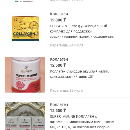
Караганда, 31 июля
направлена на поддержку суставов,
костей, связок, кожи, волос...
Коллаген
19 800 ₸
COLLAGEN — это функциональный
комплекс для поддержки
соединительных тканей и сохранения
молодости кожи. Формула сочетает
Караганда, 24 июля
высокую дозировку гидролизованных
коллагеновых пептидов (9350 мг в
порции) с...
Коллаген
12 500 ₸
Коллаген Сиырдын акуызы+ калий,
кальций, магний, цинк, Д3
Караганда, 22 июля
Коллаген
12 500 ₸
SUPER IMMUNE КОЛЛАГЕН с
витаминно-минеральным комплексом
МС, Zn, D3, K, Ca Восполняет опорно-