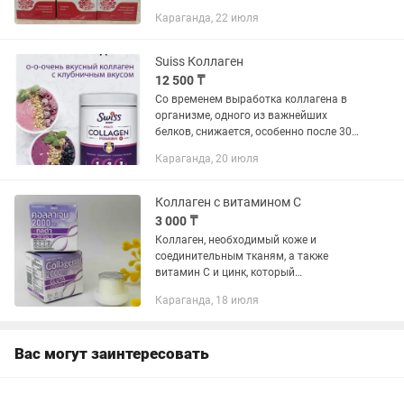
двигательную систему, укрепляет
Караганда, 22 июля
сосуды, помогает омоложению
организма. Рекомендуется в качестве
пищевой...
Suiss Коллаген
12 500 ₸
Со временем выработка коллагена в
организме, одного из важнейших
белков, снижается, особенно после 30
лет. Это приводит к проблемам с
Караганда, 20 июля
кожей, суставами и сосудами.
Изменение режима питания может...
Коллаген с витамином С
3 000 ₸
Коллаген, необходимый коже и
соединительным тканям, а также
витамин С и цинк, который
способствует его лучшему усвоению.
Караганда, 18 июля
Коллаген - строительное волокно,
формирующее все соединительные
ткани: ткани...
Вас могут заинтересовать