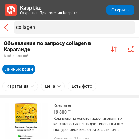
Kaspi.kz
Открыть
Открыть в Приложении Kaspi.kz
Объявления по запросу collagen в
Караганде
6 объявлений
Личные вещи
Караганда
Цена
Есть фото
Коллаген
19 800 ₸
Комплекс на основе гидролизованных
коллагеновых пептидов типов I, II и III с
гиалуроновой кислотой, эластином,
MSM и витаминами. Формула