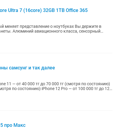
ore Ultra 7 (16core) 32GB 1TB Office 365
яет представление о ноутбуках Вы держите в
анеты. Алюминий авиационного класса, сенсорный
оны самсунг и так далее
one 11 — от 40 000 тг до 70 000 тг (смотря по состоянию)
смотря по состоянию) iPhone 12 Pro — от 100 000 тг до 120
15 про Макс