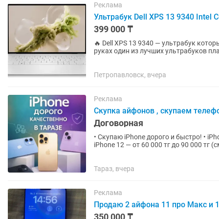
Реклама
Ультрабук Dell XPS 13 9340 Intel C
399 000 ₸
🔥 Dell XPS 13 9340 — ультрабук который мен
руках один из лучших ультрабуков пл
экран профессионального уровня,...
Петропавловск, вчера
Реклама
Скупка айфонов , скупаем телеф
Договорная
• Скупаю iPhone дорого и быстро! • iPh
iPhone 12 — от 60 000 тг до 90 000 тг (
000...
Тараз, вчера
Реклама
Продаю 2 айфона 11 про Макс и 
350 000 ₸