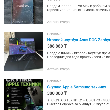
Продам Iphone 11 Pro Max в рабочем с
(ориентировочная стоимость замены от
Астана, вчера
Реклама
Игровой ноутбук Asus ROG Zephyr
388 888 ₸
Продаю личный игровой ноутбук преми
Последние два года практически не и
Ноутбук полностью обслужен,...
Астана, вчера
Реклама
Скупаю Apple Samsung технику
300 000 ₸
📱 СКУПАЮ ТЕХНИКУ — БЫСТРО • ЧЕСТНО • ДОРОГО Покупаю техн
Быстрая оценка за 5 минут ✅ Скупаю: • iPhone • Samsung • MacBook • iPad • Игровые ноутбуки
📱 iPhone Все модели от...