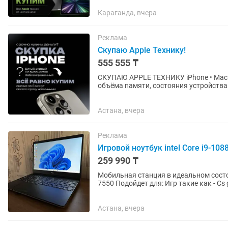
Караганда, вчера
Реклама
Скупаю Apple Технику!
555 555 ₸
СКУПАЮ APPLE ТЕХНИКУ iPhone • MacBook • iPad Цены могут варьироваться в зависимости от
объёма памяти, состояния устройства и комплектации. IPHONE iP
XR — до 40 000...
Астана, вчера
Реклама
Игровой ноутбук intel Core i9-1
259 990 ₸
Мобильная станция в идеальном состо
7550 Подойдет для: Игр такие как - Cs go, Dota 2, Pubg, Fortnite, GTA 5, Cyberpunk 2077 (высокие)
Metro,...
Астана, вчера