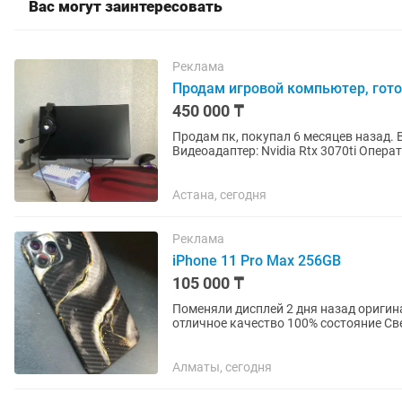
Вас могут заинтересовать
Реклама
Продам игровой компьютер, готовы
450 000 ₸
Продам пк, покупал 6 месяцев назад. 
Видеоадаптер: Nvidia Rtx 3070ti Операт
Характеристики можете найти в...
Астана, сегодня
Реклама
iPhone 11 Pro Max 256GB
105 000 ₸
Поменяли дисплей 2 дня назад оригина
отличное качество 100% состояние Сверху дисплея защитное стекло стоит Face ID True Tone все
работает Версия iOS 18...
Алматы, сегодня