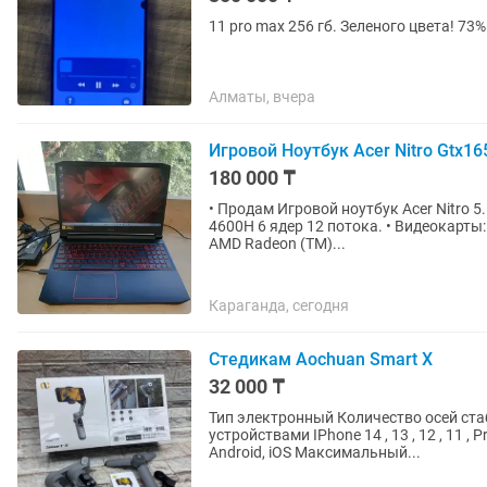
11 pro max 256 гб. Зеленого цвета! 73%
Алматы, вчера
Игровой Ноутбук Acer Nitro Gtx16
180 000 ₸
• Продам Игровой ноутбук Acer Nitro 5. Характеристики ноутбука: • Процессор: Amd Ryzen 
4600H 6 ядер 12 потока. • Видеокарты: 1. Дискретная Nvidia Geforce GTX 1650TI. 2. Встройка
AMD Radeon (TM)...
Караганда, сегодня
Стедикам Aochuan Smart X
32 000 ₸
Тип электронный Количество осей ст
устройствами IPhone 14 , 13 , 12 , 11 ,
Android, iOS Максимальный...