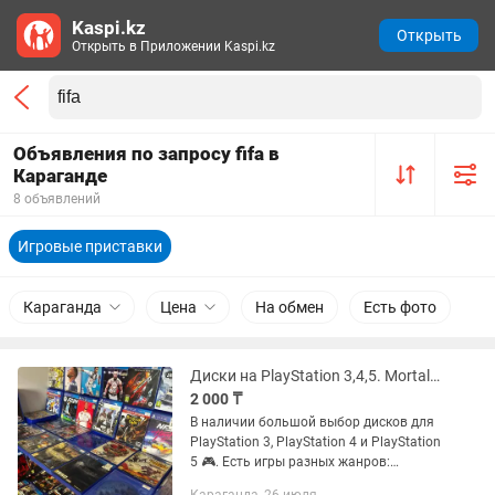
Kaspi.kz
Открыть
Открыть в Приложении Kaspi.kz
Объявления по запросу fifa в
Караганде
8 объявлений
Игровые приставки
Караганда
Цена
На обмен
Есть фото
Диски на PlayStation 3,4,5. Mortal Kombat, FIFA/FC, UFC, GTA, CoD
2 000 ₸
В наличии большой выбор дисков для
PlayStation 3, PlayStation 4 и PlayStation
5 🎮. Есть игры разных жанров:
экшены, гонки, файтинги, футбол,