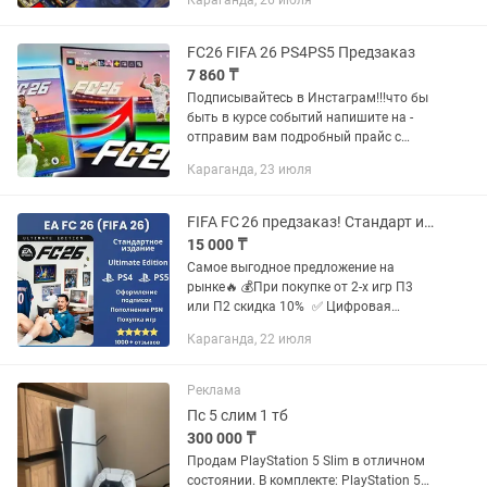
Караганда, 26 июля
приключения, хорроры, шутеры, RPG и
игры для двоих 🕹️. В...
FC26 FIFA 26 PS4PS5 Предзаказ
7 860 ₸
Подписывайтесь в Инстаграм!!!что бы
быть в курсе событий напишите на -
отправим вам подробный прайс с
каталогом игр, отзывами Цена на Fc26
Караганда, 23 июля
появится 17 июля Официальная дата
выхода: Пятница, 26...
FIFA FC 26 предзаказ! Стандарт и Ultimate для PS4 PS5 Xbox
15 000 ₸
Самое выгодное предложение на
рынке🔥 💰При покупке от 2-х игр П3
или П2 скидка 10% ✅ Цифровая
версия Игры оcтaeтcя у Bас навсeгдa
Караганда, 22 июля
✅ Mожно удалять и cкaчивaть зaново
✅ У наc Вы cможетe приoбpеcти
ЛЮБУЮ...
Реклама
Пс 5 слим 1 тб
300 000 ₸
Продам PlayStation 5 Slim в отличном
состоянии. В комплекте: PlayStation 5