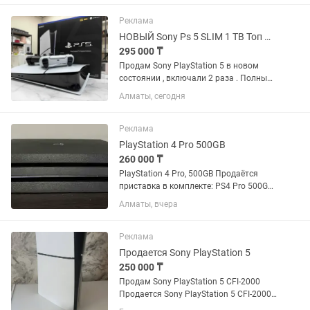
состоянии, без царапин , как новые .
Гарантия есть ! Можете приехать...
Реклама
НОВЫЙ Sony Ps 5 SLIM 1 TB Топ Игры . PlayStation Слим 1 Терабайт
295 000 ₸
Продам Sony PlayStation 5 в новом
состоянии , включали 2 раза . Полный
оригинальный комплект , все провода
Алматы, сегодня
для подключения. + ТОПОВЫЕ ИГРЫ :
FIFA 25 , UFC 5 , MORTAL KOMBAT ,
ASTRO BOT. Приставка...
Реклама
PlayStation 4 Pro 500GB
260 000 ₸
PlayStation 4 Pro, 500GB Продаётся
приставка в комплекте: PS4 Pro 500GB
— отличное состояние, недавно
Алматы, вчера
обслужена (чистка, термопаста),
полностью рабочая, оригинал 3
джойстика DualShock 4 (2 камуфляж
Реклама
—...
Продается Sony PlayStation 5
250 000 ₸
Продам Sony PlayStation 5 CFI-2000
Продается Sony PlayStation 5 CFI-2000
в отличном состоянии. Консоль