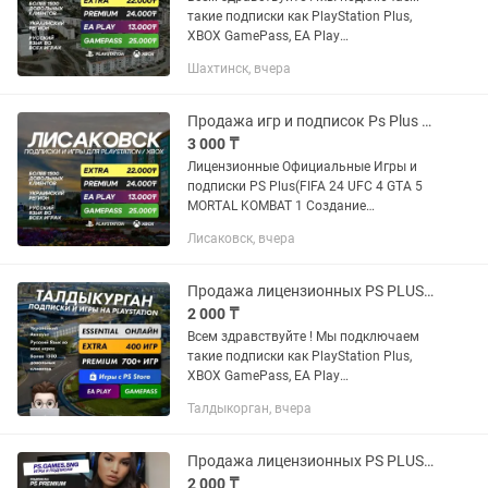
такие подписки как PlayStation Plus,
XBOX GamePass, EA Play
Устанавливаем любые игры с PS и
Шахтинск, вчера
XBOX STORE: FC25, WUKONG, ASTRO
BOT, UFC5, MORTAL KOMBAT 1, CALL OF
DUTY...
Продажа игр и подписок Ps Plus PS5 PS4 Xbox (GTA UFC MK EXTRA PREMIUM)
3 000 ₸
Лицензионные Официальные Игры и
подписки PS Plus(FIFA 24 UFC 4 GTA 5
MORTAL KOMBAT 1 Создание
Украинских Турецких PSN аккаунтов!
Лисаковск, вчера
PS5 PS4 Пo вcем вопросам писать p,
instagram Прeдоcтавляю уcлугу...
Продажа лицензионных PS PLUS игр на PS4, PS5 FIFA UFC GTA ПС4 ПС5 FC25 Xbox
2 000 ₸
Всем здравствуйте ! Мы подключаем
такие подписки как PlayStation Plus,
XBOX GamePass, EA Play
Устанавливаем любые игры с PS и
Талдыкорган, вчера
XBOX STORE: FC25, WUKONG, ASTRO
BOT, UFC5, MORTAL KOMBAT 1, CALL OF
DUTY...
Продажа лицензионных PS PLUS игр на PS4, PS5 FIFA UFC GTA ПС4 ПС5 FC25 Xbox
2 000 ₸