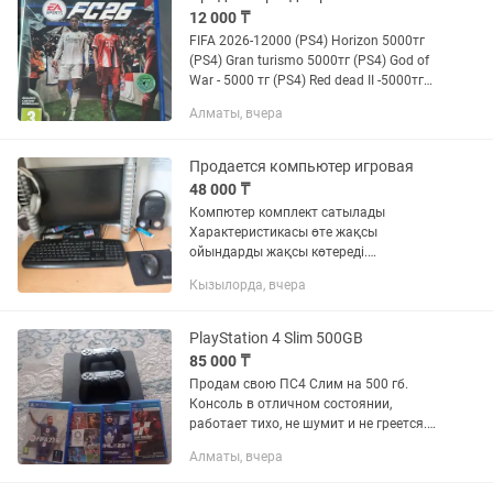
12 000 ₸
FIFA 2026-12000 (PS4) Horizon 5000тг
(PS4) Gran turismo 5000тг (PS4) God of
War - 5000 тг (PS4) Red dead II -5000тг
(PS4) Один из нас -5000 (PS4)
Алматы, вчера
идеальное состояние ,полностью на
русском языке...
Продается компьютер игровая
48 000 ₸
Компютер комплект сатылады
Характеристикасы өте жақсы
ойындарды жақсы көтереді.
Характеристика Core i3 .озу 8 гб+ , Hdd
Кызылорда, вчера
Gb Ойындарымен Gta 5,Call of duty 2,
FiFa 9, Cs Go 1.6, Mortal Combat,Mafia...
PlayStation 4 Slim 500GB
85 000 ₸
Продам свою ПС4 Слим на 500 гб.
Консоль в отличном состоянии,
работает тихо, не шумит и не греется.
Не вскрывалась, пломбы на месте. В
Алматы, вчера
комплекте отдаю сразу 2 геймпада
(оба рабочие, стики не ведут) и...