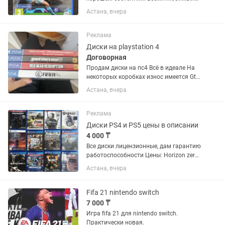
Футбол. Погрузитесь в ностальгию
Астана, вчера
крутых составов и захватывающей
атмосферы виртуального футбола)
❗️Прошу не звонить, а...
Реклама
Диски на playstation 4
Договорная
Продам диски на пс4 Всё в идеале На
некоторых коробках износ имеется Gta
5-9000 Rdr2-11000 Fifa 19-5000 The last
Астана, вчера
of us 1-8000 Торг Писать на
Реклама
Диски PS4 и PS5 цены в описании
4 000 ₸
Все диски лицензионные, дам гарантию
работоспособности Цены: Horizon zero
dawn -4000 FIFA 21 -6000 FIFA 22 пс5
Астана, вчера
-7000 FIFA 23 пс5 - 9000 FC 24 пс5 -
10000 Control Контроль - 8500 Call of
duty Black...
Fifa 21 nintendo switch
7 000 ₸
Игра fifa 21 для nintendo switch.
Практически новая.