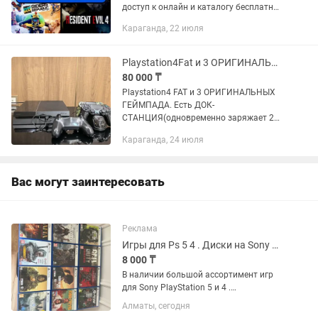
доступ к онлайн и каталогу бесплатных
игр. Благодаря подписке вы сможете
Караганда, 22 июля
продолжить играть по сети со своего
основного профиля в свои...
Playstation4Fat и 3 ОРИГИНАЛЬНЫХ ГЕЙМПАДА. GTA5 и FIFA23.Есть ДОК-СТАНЦИЯ
80 000 ₸
Playstation4 FAT и 3 ОРИГИНАЛЬНЫХ
ГЕЙМПАДА. Есть ДОК-
СТАНЦИЯ(одновременно заряжает 2
геймпада).В консоли есть
Караганда, 24 июля
GTA5+FIFA23(не диск). Приставка в
хорошем состоянии. Зарядчик и
розетки всё есть и даже...
Вас могут заинтересовать
Реклама
Игры для Ps 5 4 . Диски на Sony Playstation FIFA GTA детские спортивные ..
8 000 ₸
В наличии большой ассортимент игр
для Sony PlayStation 5 и 4 .
Оригинальные лицензионные с
Алматы, сегодня
гарантией ! Все игры в идеальном