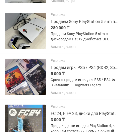
Балхаш, вчера
полностью исправна, работает без
каких-либо нареканий.
Использовалась аккуратно, не...
Реклама
Продаем Sony PlayStation 5 slim плюс 2 джойстика игра UFC4 GTA 5 FC 25
280 000 ₸
Продаем Sony PlayStation 5 slim с
дисководом Ps5+2 джойстика UFC
4+FIFA 25 . Покупали в официальном
Алматы, вчера
магазине Sony в Меге
Реклама
Продам игры PS5 / PS4 (RDR2, Spider-Man, Tsushima, Hogwarts и др.)
5 000 ₸
Срочно продам игры для PS5 / PS4 🎮
В наличии: — Hogwarts Legacy —
Demon’s Souls — FIFA 22 — Uncharted:
Алматы, вчера
The Nathan Drake Collection — Horizon
Forbidden West — Ghost of Tsushima
Director’s Cut ✅...
Реклама
FC 24, FIFA 23, диски для PlayStation 4/5
3 000 ₸
Продаю диски игр для PlayStation 4, в
хорошем состоянии! Всеми любимый