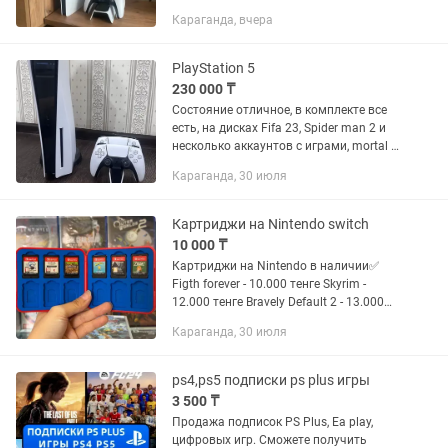
Slim 4G 2 оригинальных беспроводных
Караганда, вчера
геймпада DualSense Зарядная станция
(док-станция) для двух геймпадов
Игры и...
PlayStation 5
230 000 ₸
Состояние отличное, в комплекте все
есть, на дисках Fifa 23, Spider man 2 и
несколько аккаунтов с играми, mortal ,
ufc 3,4, assassin creed разные части и
Караганда, 30 июля
много других игр
Картриджи на Nintendo switch
10 000 ₸
Картриджи на Nintendo в наличии✅
Figth forever - 10.000 тенге Skyrim -
12.000 тенге Bravely Default 2 - 13.000
тенге Hello Neighbor 2 - 10.000 тенге
Караганда, 30 июля
Splatoon 2 - 12.000 тенге Fifa 20 -
10.000...
ps4,ps5 подписки ps plus игры
3 500 ₸
Продажа подписок PS Plus, Ea play,
цифровых игр. Сможете получить