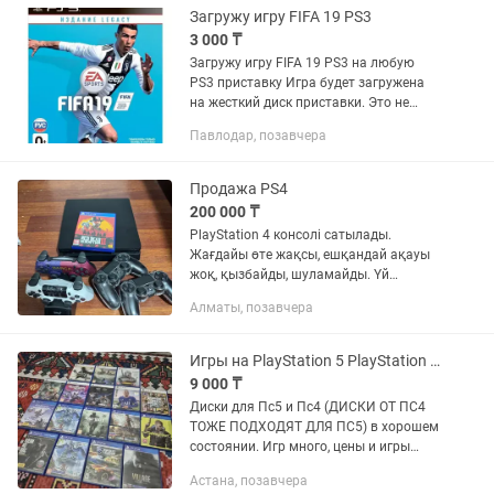
Загружу игру FIFA 19 PS3
3 000 ₸
Загружу игру FIFA 19 PS3 на любую
PS3 приставку Игра будет загружена
на жесткий диск приставки. Это не
аккаунт. Можно играть по сети. Игра
Павлодар, позавчера
полностью на русском языке.
Возможна установка любых...
Продажа PS4
200 000 ₸
PlayStation 4 консолі сатылады.
Жағдайы өте жақсы, ешқандай ақауы
жоқ, қызбайды, шуламайды. Үй
жұмысына дайын! Жиынтықта: PS4
Алматы, позавчера
консолі (барлық сымдарымен) 4
түпнұсқа джойстик (геймпад) FC 26
(FIFA)...
Игры на PlayStation 5 PlayStation 4 Диски Gta5 Призрак Цусимы Фифа
9 000 ₸
Диски для Пс5 и Пс4 (ДИСКИ ОТ ПС4
ТОЖЕ ПОДХОДЯТ ДЛЯ ПС5) в хорошем
состоянии. Игр много, цены и игры
снизу. Почти все диски поддерживают
Астана, позавчера
русский язык, оригинальные и с