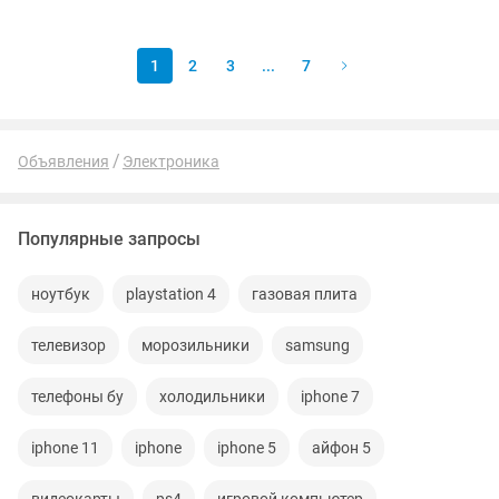
коробкой! Ghost of tsushima /...
1
2
3
...
7
Объявления
Электроника
Популярные запросы
ноутбук
playstation 4
газовая плита
телевизор
морозильники
samsung
телефоны бу
холодильники
iphone 7
iphone 11
iphone
iphone 5
айфон 5