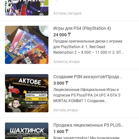
Астана, сегодня
Игры для PS4 (PlayStation 4)
24 000 ₸
Продам оригинальные диски с играми
для PlayStation 4: 1. Red Dead
Redemption 2 — 8 000 – 11 000 тг 2. GTA
V (Grand Theft Auto V) — 7 000 – 9 000 тг
Алматы, вчера
3. Ratchet & Clank — 4 000 – 6 000 тг 4.
FIFA 20 —...
Создание PSN аккаунтов!Продажа Игр Ps Plus PS5 PS4 Gamepass xbox
3 000 ₸
Лицензионные Официальные Игры и
подписки PS Plus(FIFA 24 UFC 4 GTA 5
MORTAL KOMBAT 1 Создание
Украинских Турецких PSN аккаунтов!
Актобе, вчера
PS5 PS4 Пo вcем вопросам писать p,
instagram Прeдоcтавляю уcлугу...
Продажа лицензионных PS PLUS игр на PS4, PS5 FIFA UFC GTA ПС4 ПС5 FC25 Xbox
1 600 ₸
Всем здравствуйте ! Мы подключаем